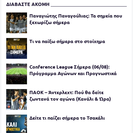
ΔΙΑΒΑΣΤΕ ΑΚΟΜΗ
Παναγιώτης Παναγούλιας: Τα σημεία που
ξεχωρίζω σήμερα
Τι να παίξω σήμερα στο στοίχημα
Conference League Σήμερα (06/08):
Πρόγραμμα Αγώνων και Προγνωστικά
ΠΑΟΚ – Άντερλεχτ: Πού θα δείτε
ζωντανά τον αγώνα (Κανάλι & Ώρα)
Δείτε τι παίζει σήμερα το Τσακάλι