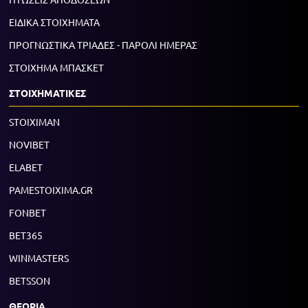
ΕΙΔΙΚΑ ΣΤΟΙΧΗΜΑΤΑ
ΠΡΟΓΝΩΣΤΙΚΑ ΤΡΙΑΔΕΣ - ΠΑΡΟΛΙ ΗΜΕΡΑΣ
ΣΤΟΙΧΗΜΑ ΜΠΑΣΚΕΤ
ΣΤΟΙΧΗΜΑΤΙΚΕΣ
STOIXIMAN
NOVIBET
ELABET
PAMESTOIXIMA.GR
FONBET
BET365
WINMASTERS
BETSSON
ΘΕΩΡΙΑ