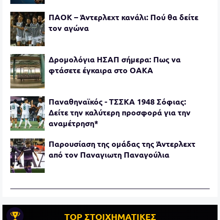
ΠΑΟΚ – Άντερλεχτ κανάλι: Πού θα δείτε
τον αγώνα
Δρομολόγια ΗΣΑΠ σήμερα: Πως να
φτάσετε έγκαιρα στο ΟΑΚΑ
Παναθηναϊκός - ΤΣΣΚΑ 1948 Σόφιας:
Δείτε την καλύτερη προσφορά για την
αναμέτρηση*
Παρουσίαση της ομάδας της Άντερλεχτ
από τον Παναγιωτη Παναγούλια
TOP ΣΤΟΙΧΗΜΑΤΙΚΕΣ