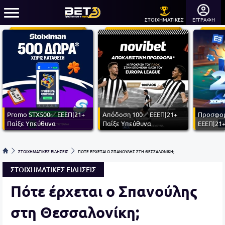
ΣΤΟΙΧΗΜΑΤΙΚΕΣ
ΕΓΓΡΑΦΗ
Promo STX500✅ ΕΕΕΠ|21+
Απόδοση 100✅ ΕΕΕΠ|21+
Προσφορ
Παίξε Υπεύθυνα
Παίξε Υπεύθυνα
ΕΕΕΠ|21+
ΣΤΟΙΧΗΜΑΤΙΚΕΣ ΕΙΔΗΣΕΙΣ
ΠΟΤΕ ΕΡΧΕΤΑΙ Ο ΣΠΑΝΟΥΛΗΣ ΣΤΗ ΘΕΣΣΑΛΟΝΙΚΗ;
ΣΤΟΙΧΗΜΑΤΙΚΕΣ ΕΙΔΗΣΕΙΣ
Πότε έρχεται ο Σπανούλης
στη Θεσσαλονίκη;