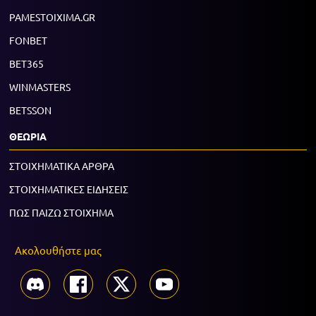
PAMESTOIXIMA.GR
FONBET
BET365
WINMASTERS
BETSSON
ΘΕΩΡΙΑ
ΣΤΟΙΧΗΜΑΤΙΚΑ ΑΡΘΡΑ
ΣΤΟΙΧΗΜΑΤΙΚΕΣ ΕΙΔΗΣΕΙΣ
ΠΩΣ ΠΑΙΖΩ ΣΤΟΙΧΗΜΑ
Ακολουθήστε μας