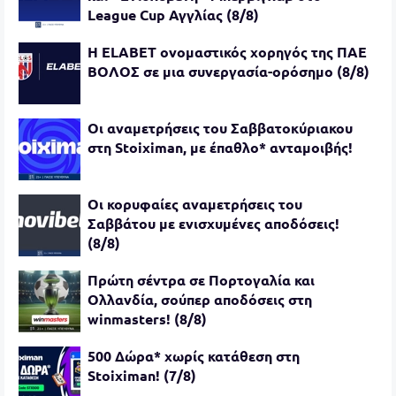
League Cup Αγγλίας (8/8)
Η ELABET ονομαστικός χορηγός της ΠΑΕ
ΒΟΛΟΣ σε μια συνεργασία-ορόσημο (8/8)
Οι αναμετρήσεις του Σαββατοκύριακου
στη Stoiximan, με έπαθλο* ανταμοιβής!
Oι κορυφαίες αναμετρήσεις του
Σαββάτου με ενισχυμένες αποδόσεις!
(8/8)
Πρώτη σέντρα σε Πορτογαλία και
Ολλανδία, σούπερ αποδόσεις στη
winmasters! (8/8)
500 Δώρα* χωρίς κατάθεση στη
Stoiximan! (7/8)