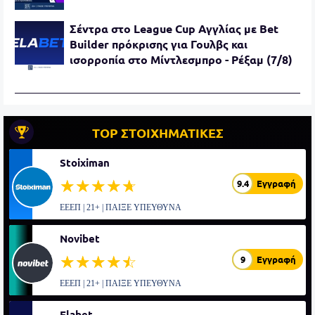
Σέντρα στο League Cup Αγγλίας με Bet
Builder πρόκρισης για Γουλβς και
ισορροπία στο Μίντλεσμπρο - Ρέξαμ (7/8)
TOP ΣΤΟΙΧΗΜΑΤΙΚΕΣ
Stoiximan
☆☆☆☆☆
★★★★★
9.4
Εγγραφή
ΕΕΕΠ | 21+ | ΠΑΙΞΕ ΥΠΕΥΘΥΝΑ
Novibet
☆☆☆☆☆
★★★★★
9
Εγγραφή
ΕΕΕΠ | 21+ | ΠΑΙΞΕ ΥΠΕΥΘΥΝΑ
Elabet