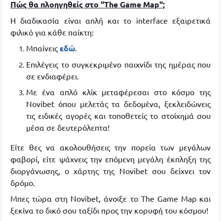
Πώς θα πλοηγηθείς στο "The Game Map";
Η διαδικασία είναι απλή και το interface εξαιρετικά
φιλικό για κάθε παίκτη:
Μπαίνεις
εδώ
.
Επιλέγεις το συγκεκριμένο παιχνίδι της ημέρας που
σε ενδιαφέρει.
Με ένα απλό κλίκ μεταφέρεσαι στο κόσμο της
Novibet
όπου μελετάς τα δεδομένα, ξεκλειδώνεις
τις ειδικές αγορές και τοποθετείς το στοίχημά σου
μέσα σε δευτερόλεπτα!
Είτε θες να ακολουθήσεις την πορεία των μεγάλων
φαβορί, είτε ψάχνεις την επόμενη μεγάλη έκπληξη της
διοργάνωσης, ο χάρτης της Novibet σου δείχνει τον
δρόμο.
Μπες τώρα στη Novibet, άνοιξε το The Game Map και
ξεκίνα το δικό σου ταξίδι προς την κορυφή του κόσμου!