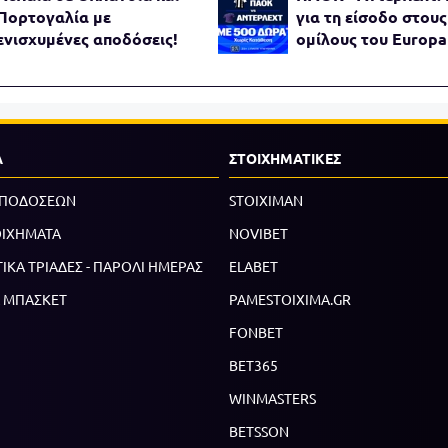
Πορτογαλία με
για τη είσοδο στους
ενισχυμένες αποδόσεις!
ομίλους του Europa
(7/8)
League, με έπαθλο*
ανταμοιβής στη Sto
(6/8)
Α
ΣΤΟΙΧΗΜΑΤΙΚΕΣ
ΑΠΟΔΟΣΕΩΝ
STOIXIMAN
ΟΙΧΗΜΑΤΑ
NOVIBET
ΚΑ ΤΡΙΑΔΕΣ - ΠΑΡΟΛΙ ΗΜΕΡΑΣ
ELABET
 ΜΠΑΣΚΕΤ
PAMESTOIXIMA.GR
FONBET
BET365
WINMASTERS
BETSSON