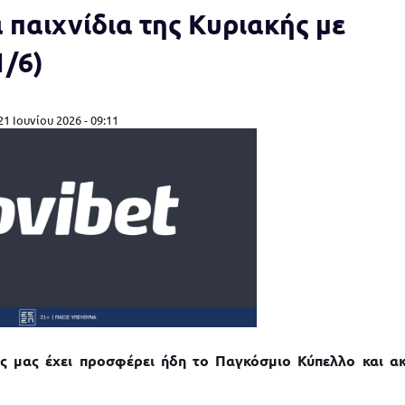
 παιχνίδια της Κυριακής με
1/6)
21 Ιουνίου 2026 - 09:11
ις μας έχει προσφέρει ήδη το Παγκόσμιο Κύπελλο και α