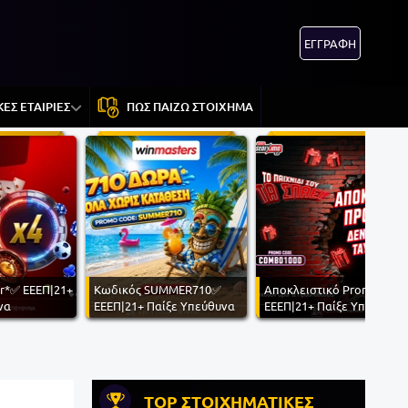
ΕΓΓΡΑΦΗ
ΕΣ ΕΤΑΙΡΙΕΣ
ΠΩΣ ΠΑΙΖΩ ΣΤΟΙΧΗΜΑ
r*✅ ΕΕΕΠ|21+
Κωδικός SUMMER710✅
Αποκλειστικό Promo✅
να
ΕΕΕΠ|21+ Παίξε Υπεύθυνα
ΕΕΕΠ|21+ Παίξε Υπεύθυνα
TOP ΣΤΟΙΧΗΜΑΤΙΚΕΣ