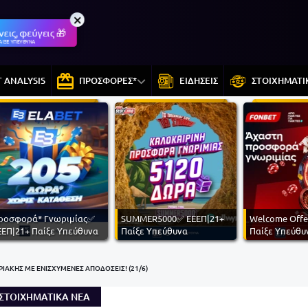
νεις, φεύγεις 🎁
 ΠΑΙΞΕ ΥΠΕΥΘΥΝΑ
 ANALYSIS
ΠΡΟΣΦΟΡΕΣ*
ΕΙΔΗΣΕΙΣ
ΣΤΟΙΧΗΜΑΤΙΚ
ροσφορά* Γνωριμίας✅
SUMMER5000✅ ΕΕΕΠ|21+
Welcome Offe
ΕΕΠ|21+ Παίξε Υπεύθυνα
Παίξε Υπεύθυνα
Παίξε Υπεύθυ
ΡΙΑΚΗΣ ΜΕ ΕΝΙΣΧΥΜΕΝΕΣ ΑΠΟΔΟΣΕΙΣ! (21/6)
ΣΤΟΙΧΗΜΑΤΙΚΑ ΝΕΑ