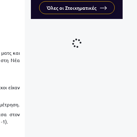
Όλες οι Στοιχηματικές
 ματς και
 στη Νέα
χοι είχαν
αμέτρηση.
έσα στον
-1).