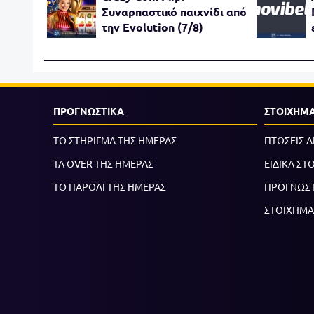
Συναρπαστικό παιχνίδι από
την Evolution (7/8)
ΠΡΟΓΝΩΣΤΙΚΑ
ΣΤΟΙΧΗΜ
ΤΟ ΣΤΗΡΙΓΜΑ ΤΗΣ ΗΜΕΡΑΣ
ΠΤΩΣΕΙΣ 
ΤΑ OVER ΤΗΣ ΗΜΕΡΑΣ
ΕΙΔΙΚΑ ΣΤ
ΤΟ ΠΑΡΟΛΙ ΤΗΣ ΗΜΕΡΑΣ
ΠΡΟΓΝΩΣΤΙ
ΣΤΟΙΧΗΜΑ