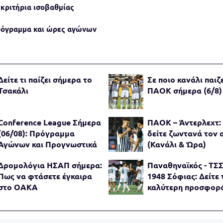
 κριτήρια ισοβαθμίας
ρόγραμμα και ώρες αγώνων
Δείτε τι παίζει σήμερα το
Σε ποιο κανάλι παιζε
Τσακάλι
ΠΑΟΚ σήμερα (6/8)
Conference League Σήμερα
ΠΑΟΚ – Άντερλεχτ:
(06/08): Πρόγραμμα
δείτε ζωντανά τον
Αγώνων και Προγνωστικά
(Κανάλι & Ώρα)
Δρομολόγια ΗΣΑΠ σήμερα:
Παναθηναϊκός - ΤΣ
Πως να φτάσετε έγκαιρα
1948 Σόφιας: Δείτε 
στο ΟΑΚΑ
καλύτερη προσφορά
την αναμέτρηση*