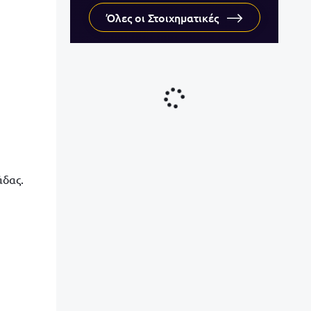
Όλες οι Στοιχηματικές
άδας.