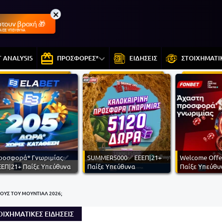
τουν βροχή 🎁
 ΠΑΙΞΕ ΥΠΕΥΘΥΝΑ
 ANALYSIS
ΠΡΟΣΦΟΡΕΣ*
ΕΙΔΗΣΕΙΣ
ΣΤΟΙΧΗΜΑΤΙΚ
ροσφορά* Γνωριμίας✅
SUMMER5000✅ ΕΕΕΠ|21+
Welcome Offe
ΕΕΠ|21+ Παίξε Υπεύθυνα
Παίξε Υπεύθυνα
Παίξε Υπεύθυ
ΛΟΥΣ ΤΟΥ ΜΟΥΝΤΙΑΛ 2026;
ΟΙΧΗΜΑΤΙΚΕΣ ΕΙΔΗΣΕΙΣ