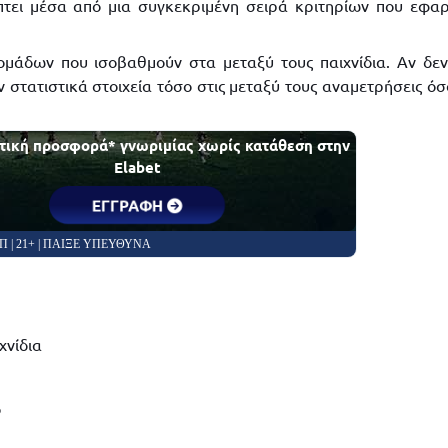
πτει μέσα από μια συγκεκριμένη σειρά κριτηρίων που εφαρ
 ομάδων που ισοβαθμούν στα μεταξύ τους παιχνίδια. Αν δε
 στατιστικά στοιχεία τόσο στις μεταξύ τους αναμετρήσεις όσ
τική προσφορά* γνωριμίας χωρίς κατάθεση στην
Elabet
ΕΓΓΡΑΦΗ
Π | 21+ | ΠΑΙΞΕ ΥΠΕΥΘΥΝΑ
χνίδια
ο