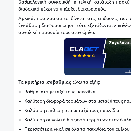
βαθμολογική συγκομιδή, η τελική κατάταξη προκύ
διαδοχικά μέχρι να υπάρξει διαχωρισμός.
Αρχικά, προτεραιότητα δίνεται στις επιδόσεις των
ξεκάθαρη διαφοροποίηση, τότε εξετάζονται επιπλέον
συνολική παρουσία τους στον όμιλο.
Συγκλονισ
☆☆☆☆☆
★★★★★
ΕΕΕ
Τα
κριτήρια ισοβαθμίας
είναι τα εξής:
Βαθμοί στα μεταξύ τους παιχνίδια
Καλύτερη διαφορά τερμάτων στα μεταξύ τους παι
Καλύτερη επίθεση στα μεταξύ τους παιχνίδια
Καλύτερη συνολική διαφορά τερμάτων στον όμιλ
Περισσότερα γκολ σε όλα τα παιχνίδια του ομίλου