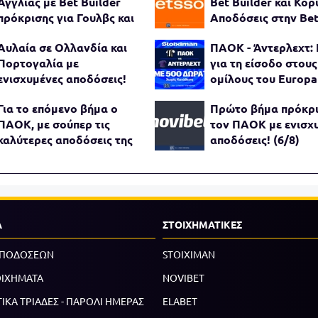
Αγγλίας με Bet Builder
Bet Builder και Κο
πρόκρισης για Γουλβς και
Αποδόσεις στην Be
ισορροπία στο
(7/8)
Αυλαία σε Ολλανδία και
ΠΑΟΚ - Άντερλεχτ: 
Μίντλεσμπρο - Ρέξαμ (7/8)
Πορτογαλία με
για τη είσοδο στους
ενισχυμένες αποδόσεις!
ομίλους του Europa
(7/8)
League, με έπαθλο*
Για το επόμενο βήμα ο
Πρώτο βήμα πρόκρι
ανταμοιβής στη Sto
ΠΑΟΚ, με σούπερ τις
τον ΠΑΟΚ με ενισχ
(6/8)
καλύτερες αποδόσεις της
αποδόσεις! (6/8)
winmasters! (6/8)
Α
ΣΤΟΙΧΗΜΑΤΙΚΕΣ
ΑΠΟΔΟΣΕΩΝ
STOIXIMAN
ΟΙΧΗΜΑΤΑ
NOVIBET
ΚΑ ΤΡΙΑΔΕΣ - ΠΑΡΟΛΙ ΗΜΕΡΑΣ
ELABET