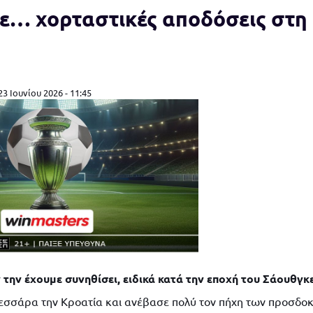
ε… χορταστικές αποδόσεις στη
23 Ιουνίου 2026 - 11:45
την έχουμε συνηθίσει, ειδικά κατά την εποχή του Σάουθγκε
εσσάρα την Κροατία και ανέβασε πολύ τον πήχη των προσδοκ