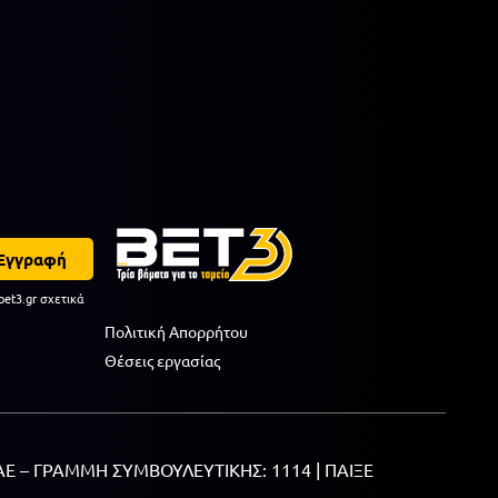
Εγγραφή
et3.gr σχετικά
Πολιτική Απορρήτου
Θέσεις εργασίας
Ε – ΓΡΑΜΜΗ ΣΥΜΒΟΥΛΕΥΤΙΚΗΣ: 1114 |
ΠΑΙΞΕ