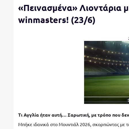
«Πεινασμένα» Λιοντάρια μ
winmasters! (23/6)
Τι Αγγλία ήταν αυτή… Σαρωτική, με τρόπο που δεν 
Μπήκε ιδανικά στο Μουντιάλ 2026, σκορπώντας με τ