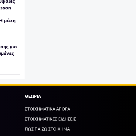
ρυφαίες
tsson
Η μάχη
σης για
iximan!
υμένες
ΘΕΩΡΙΑ
ΣΤΟΙΧΗΜΑΤΙΚΑ ΑΡΘΡΑ
ΣΤΟΙΧΗΜΑΤΙΚΕΣ ΕΙΔΗΣΕΙΣ
ΠΩΣ ΠΑΙΖΩ ΣΤΟΙΧΗΜΑ