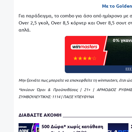
Με το Golden
Για παράδειγμα, το combo για άσο από ημίχρονο με σκ
Over 2,5 γκολ, Over 8,5 κόρνερ και Over 8,5 σουτ σ
απλά.
0% γκανι
☆☆☆☆☆
★★★★★
ΕΕΕ
Μην ξεχνάτε πως μπορείτε να επισκεφθείτε τη winmasters, έτσι ώ
*Ισχύουν Όροι & Προϋποθέσεις | 21+ | ΑΡΜΟΔΙΟΣ ΡΥΘΜ
ΣΥΜΒΟΥΛΕΥΤΙΚΗΣ: 1114 | ΠΑΙΞΕ ΥΠΕΥΘΥΝΑ
ΔΙΑΒΑΣΤΕ ΑΚΟΜΗ
500 Δώρα* χωρίς κατάθεση