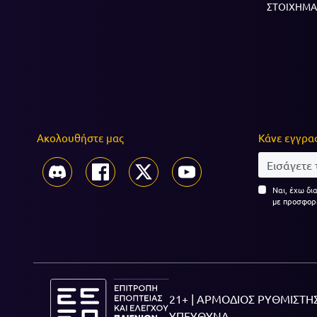
ΣΤΟΙΧΗΜΑ
Ακολουθήστε μας
Κάνε εγγρα
Ναι, έχω δι
με προσφορ
21+ | ΑΡΜΟΔΙΟΣ ΡΥΘΜΙΣΤΗΣ
ΥΠΕΥΘΥΝΑ