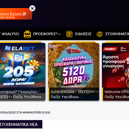
τουν βροχή 🎁
 ΠΑΙΞΕ ΥΠΕΥΘΥΝΑ
 ANALYSIS
ΠΡΟΣΦΟΡΕΣ*
ΕΙΔΗΣΕΙΣ
ΣΤΟΙΧΗΜΑΤΙΚ
ροσφορά* Γνωριμίας✅
SUMMER5000✅ ΕΕΕΠ|21+
Welcome Offe
ΕΕΠ|21+ Παίξε Υπεύθυνα
Παίξε Υπεύθυνα
Παίξε Υπεύθυ
ΠΟΔΟΣΕΙΣ ΣΤΗ WINMASTERS! (23/6)
ΣΤΟΙΧΗΜΑΤΙΚΑ ΝΕΑ