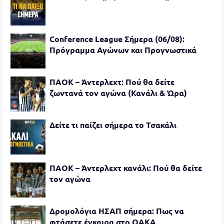
Conference League Σήμερα (06/08):
Πρόγραμμα Αγώνων και Προγνωστικά
ΠΑΟΚ – Άντερλεχτ: Πού θα δείτε
ζωντανά τον αγώνα (Κανάλι & Ώρα)
Δείτε τι παίζει σήμερα το Τσακάλι
ΠΑΟΚ – Άντερλεχτ κανάλι: Πού θα δείτε
τον αγώνα
Δρομολόγια ΗΣΑΠ σήμερα: Πως να
φτάσετε έγκαιρα στο ΟΑΚΑ