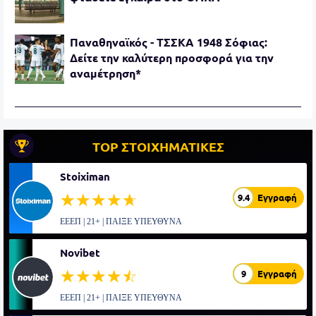
Παναθηναϊκός - ΤΣΣΚΑ 1948 Σόφιας:
Δείτε την καλύτερη προσφορά για την
αναμέτρηση*
TOP ΣΤΟΙΧΗΜΑΤΙΚΕΣ
Stoiximan
☆☆☆☆☆
★★★★★
9.4
Εγγραφή
ΕΕΕΠ | 21+ | ΠΑΙΞΕ ΥΠΕΥΘΥΝΑ
Novibet
☆☆☆☆☆
★★★★★
9
Εγγραφή
ΕΕΕΠ | 21+ | ΠΑΙΞΕ ΥΠΕΥΘΥΝΑ