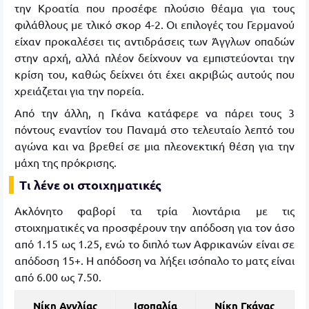
την Κροατία που προσέφε πλούσιο θέαμα για τους
φιλάθλους με τλικό σκορ 4-2. Οι επιλογές του Γερμανού
είχαν προκαλέσει τις αντιδράσεις των Άγγλων οπαδών
στην αρχή, αλλά πλέον δείχνουν να εμπιστεύονται την
κρίση του, καθώς δείχνει ότι έχει ακριβώς αυτούς που
χρειάζεται για την πορεία.
Από την άλλη, η Γκάνα κατάφερε να πάρει τους 3
πόντους εναντίον του Παναμά στο τελευταίο λεπτό του
αγώνα και να βρεθεί σε μια πλεονεκτική θέση για την
μάχη της πρόκρισης.
Τι λένε οι στοιχηματικές
Ακλόνητο φαβορί τα τρία λιοντάρια με τις
στοιχηματικές να προσφέρουν την απόδοση για τον άσο
από 1.15 ως 1.25, ενώ το διπλό των Αφρικανών είναι σε
απόδοση 15+. Η απόδοση να λήξει ισόπαλο το ματς είναι
από 6.00 ως 7.50.
Νίκη Αγγλίας
Ισοπαλία
Νίκη Γκάνας