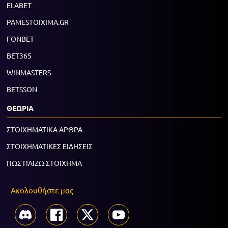
ELABET
PAMESTOIXIMA.GR
FONBET
BET365
WINMASTERS
BETSSON
ΘΕΩΡΙΑ
ΣΤΟΙΧΗΜΑΤΙΚΑ ΑΡΘΡΑ
ΣΤΟΙΧΗΜΑΤΙΚΕΣ ΕΙΔΗΣΕΙΣ
ΠΩΣ ΠΑΙΖΩ ΣΤΟΙΧΗΜΑ
Ακολουθήστε μας