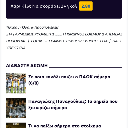
Χάρι Κέιν: Να σκοράρει 2+ γκολ
2.80
*Ισχύουν Όροι & Προϋποθέσεις
21+ | ΑΡΜΟΔΙΟΣ ΡΥΘΜΙΣΤΗΣ ΕΕΕΠ | ΚΙΝΔΥΝΟΣ ΕΘΙΣΜΟΥ & ΑΠΩΛΕΙΑΣ
ΠΕΡΙΟΥΣΙΑΣ | ΕΟΠΑΕ – ΓΡΑΜΜΗ ΣΥΜΒΟΥΛΕΥΤΙΚΗΣ: 1114 | ΠΑΙΞΕ
ΥΠΕΥΘΥΝΑ
ΔΙΑΒΑΣΤΕ ΑΚΟΜΗ
Σε ποιο κανάλι παιζει ο ΠΑΟΚ σήμερα
(6/8)
Παναγιώτης Παναγούλιας: Τα σημεία που
ξεχωρίζω σήμερα
Τι να παίξω σήμερα στο στοίχημα