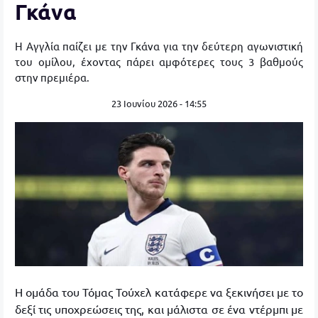
Γκάνα
Η Αγγλία παίζει με την Γκάνα για την δεύτερη αγωνιστική
του ομίλου, έχοντας πάρει αμφότερες τους 3 βαθμούς
στην πρεμιέρα.
23 Ιουνίου 2026 - 14:55
H ομάδα του Τόμας Τούχελ κατάφερε να ξεκινήσει με το
δεξί τις υποχρεώσεις της, και μάλιστα σε ένα ντέρμπι με