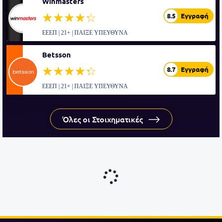
Winmasters
☆☆☆☆☆
★★★★★
8.5
Εγγραφή
ΕΕΕΠ | 21+ | ΠΑΙΞΕ ΥΠΕΥΘΥΝΑ
Betsson
☆☆☆☆☆
★★★★★
8.7
Εγγραφή
ΕΕΕΠ | 21+ | ΠΑΙΞΕ ΥΠΕΥΘΥΝΑ
Όλες οι Στοιχηματικές