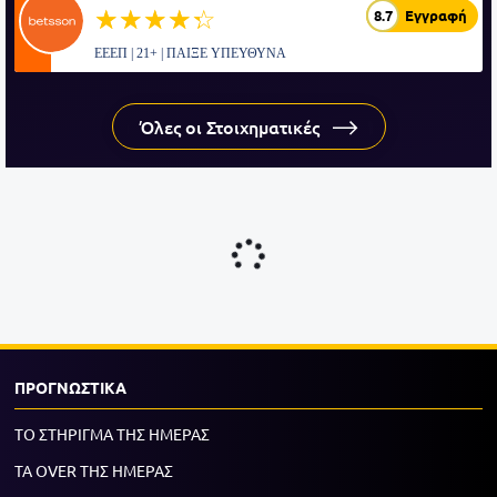
☆☆☆☆☆
★★★★★
8.7
Εγγραφή
ΕΕΕΠ | 21+ | ΠΑΙΞΕ ΥΠΕΥΘΥΝΑ
Όλες οι Στοιχηματικές
ΠΡΟΓΝΩΣΤΙΚΑ
ΤΟ ΣΤΗΡΙΓΜΑ ΤΗΣ ΗΜΕΡΑΣ
ΤΑ OVER ΤΗΣ ΗΜΕΡΑΣ