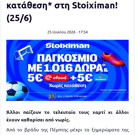
κατάθεση* στη Stoiximan!
(25/6)
25 Ιουνίου 2026 - 17:54
Άλλοι παίζουν το τελευταίο τους χαρτί κι άλλοι
έχουν καθαρίσει από νωρίς.
Από το βράδυ της Πέμπτης μέχρι τα ξημερώματα της