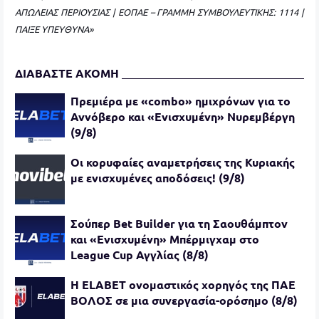
ΑΠΩΛΕΙΑΣ ΠΕΡΙΟΥΣΙΑΣ | ΕΟΠΑΕ – ΓΡΑΜΜΗ ΣΥΜΒΟΥΛΕΥΤΙΚΗΣ: 1114 |
ΠΑΙΞΕ ΥΠΕΥΘΥΝΑ»
ΔΙΑΒΑΣΤΕ ΑΚΟΜΗ
Πρεμιέρα με «combo» ημιχρόνων για το
Αννόβερο και «Ενισχυμένη» Νυρεμβέργη
(9/8)
Oι κορυφαίες αναμετρήσεις της Κυριακής
με ενισχυμένες αποδόσεις! (9/8)
Σούπερ Bet Builder για τη Σαουθάμπτον
και «Ενισχυμένη» Μπέρμιγχαμ στο
League Cup Αγγλίας (8/8)
Η ELABET ονομαστικός χορηγός της ΠΑΕ
ΒΟΛΟΣ σε μια συνεργασία-ορόσημο (8/8)