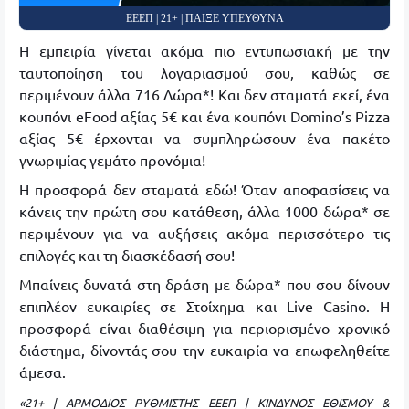
ΕΕΕΠ | 21+ | ΠΑΙΞΕ ΥΠΕΥΘΥΝΑ
Η εμπειρία γίνεται ακόμα πιο εντυπωσιακή με την
ταυτοποίηση του λογαριασμού σου, καθώς σε
περιμένουν άλλα 716 Δώρα*! Και δεν σταματά εκεί, ένα
κουπόνι eFood αξίας 5€ και ένα κουπόνι Domino’s Pizza
αξίας 5€ έρχονται να συμπληρώσουν ένα πακέτο
γνωριμίας γεμάτο προνόμια!
Η προσφορά δεν σταματά εδώ! Όταν αποφασίσεις να
κάνεις την πρώτη σου κατάθεση, άλλα 1000 δώρα* σε
περιμένουν για να αυξήσεις ακόμα περισσότερο τις
επιλογές και τη διασκέδασή σου!
Μπαίνεις δυνατά στη δράση με δώρα* που σου δίνουν
επιπλέον ευκαιρίες σε Στοίχημα και Live Casino. Η
προσφορά είναι διαθέσιμη για περιορισμένο χρονικό
διάστημα, δίνοντάς σου την ευκαιρία να επωφεληθείτε
άμεσα.
«21+ | ΑΡΜΟΔΙΟΣ ΡΥΘΜΙΣΤΗΣ ΕΕΕΠ | ΚΙΝΔΥΝΟΣ ΕΘΙΣΜΟΥ &