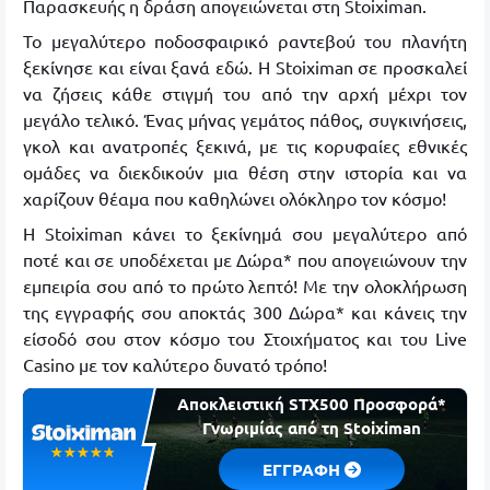
Παρασκευής η δράση απογειώνεται στη Stoiximan.
Το μεγαλύτερο ποδοσφαιρικό ραντεβού του πλανήτη
ξεκίνησε και είναι ξανά εδώ. Η Stoiximan σε προσκαλεί
να ζήσεις κάθε στιγμή του από την αρχή μέχρι τον
μεγάλο τελικό. Ένας μήνας γεμάτος πάθος, συγκινήσεις,
γκολ και ανατροπές ξεκινά, με τις κορυφαίες εθνικές
ομάδες να διεκδικούν μια θέση στην ιστορία και να
χαρίζουν θέαμα που καθηλώνει ολόκληρο τον κόσμο!
Η Stoiximan κάνει το ξεκίνημά σου μεγαλύτερο από
ποτέ και σε υποδέχεται με Δώρα* που απογειώνουν την
εμπειρία σου από το πρώτο λεπτό! Με την ολοκλήρωση
της εγγραφής σου αποκτάς 300 Δώρα* και κάνεις την
είσοδό σου στον κόσμο του Στοιχήματος και του Live
Casino με τον καλύτερο δυνατό τρόπο!
Αποκλειστική STX500 Προσφορά*
Γνωριμίας από τη Stoiximan
☆☆☆☆☆
★★★★★
EΓΓΡΑΦΗ