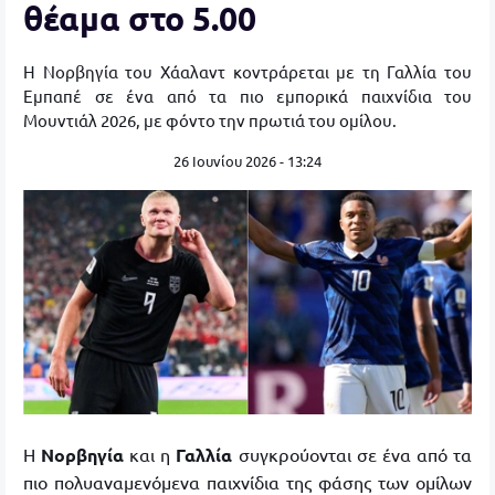
θέαμα στο 5.00
Η Νορβηγία του Χάαλαντ κοντράρεται με τη Γαλλία του
Εμπαπέ σε ένα από τα πιο εμπορικά παιχνίδια του
Μουντιάλ 2026, με φόντο την πρωτιά του ομίλου.
26 Ιουνίου 2026 - 13:24
Η
Νορβηγία
και η
Γαλλία
συγκρούονται σε ένα από τα
πιο πολυαναμενόμενα παιχνίδια της φάσης των ομίλων