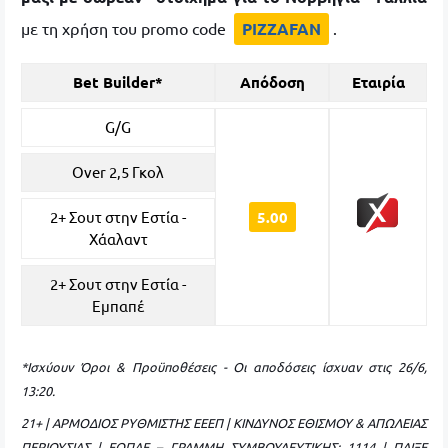
με τη χρήση του promo code
PIZZAFAN
.
Bet Builder*
Απόδοση
Εταιρία
G/G
Over 2,5 Γκολ
2+ Σουτ στην Εστία -
5.00
Χάαλαντ
2+ Σουτ στην Εστία -
Εμπαπέ
*Ισχύουν Όροι & Προϋποθέσεις - Οι αποδόσεις ίσχυαν στις 26/6,
13:20.
21+ | ΑΡΜΟΔΙΟΣ ΡΥΘΜΙΣΤΗΣ ΕΕΕΠ | ΚΙΝΔΥΝΟΣ ΕΘΙΣΜΟΥ & ΑΠΩΛΕΙΑΣ
ΠΕΡΙΟΥΣΙΑΣ | ΕΟΠΑΕ – ΓΡΑΜΜΗ ΣΥΜΒΟΥΛΕΥΤΙΚΗΣ: 1114 | ΠΑΙΞΕ