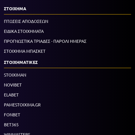
ΣΤΟΙΧΗΜΑ
ΠΤΩΣΕΙΣ ΑΠΟΔΟΣΕΩΝ
ΕΙΔΙΚΑ ΣΤΟΙΧΗΜΑΤΑ
ΠΡΟΓΝΩΣΤΙΚΑ ΤΡΙΑΔΕΣ - ΠΑΡΟΛΙ ΗΜΕΡΑΣ
ΣΤΟΙΧΗΜΑ ΜΠΑΣΚΕΤ
ΣΤΟΙΧΗΜΑΤΙΚΕΣ
STOIXIMAN
NOVIBET
ELABET
PAMESTOIXIMA.GR
FONBET
BET365
WINMASTERS