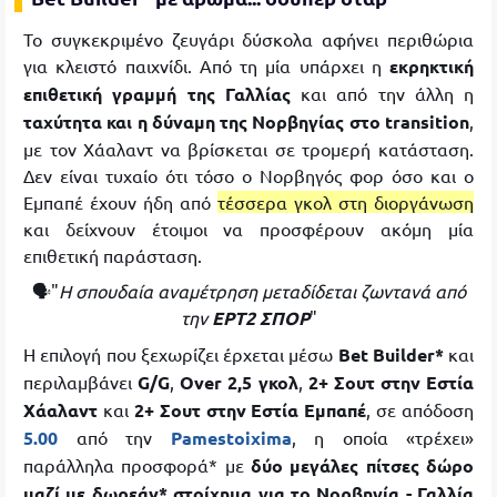
Το συγκεκριμένο ζευγάρι δύσκολα αφήνει περιθώρια
για κλειστό παιχνίδι. Από τη μία υπάρχει η
εκρηκτική
επιθετική γραμμή της Γαλλίας
και από την άλλη η
ταχύτητα και η δύναμη της Νορβηγίας στο transition
,
με τον Χάαλαντ να βρίσκεται σε τρομερή κατάσταση.
Δεν είναι τυχαίο ότι τόσο ο Νορβηγός φορ όσο και ο
Εμπαπέ έχουν ήδη από
τέσσερα γκολ στη διοργάνωση
και δείχνουν έτοιμοι να προσφέρουν ακόμη μία
επιθετική παράσταση.
🗣️"
Η σπουδαία αναμέτρηση μεταδίδεται ζωντανά από
την
ΕΡΤ2 ΣΠΟΡ
"
Η επιλογή που ξεχωρίζει έρχεται μέσω
Bet Builder*
και
περιλαμβάνει
G/G
,
Over 2,5 γκολ
,
2+ Σουτ στην Εστία
Χάαλαντ
και
2+ Σουτ στην Εστία Εμπαπέ
, σε απόδοση
5.00
από την
Pamestoixima
, η οποία «τρέχει»
παράλληλα προσφορά* με
δύο μεγάλες πίτσες δώρο
μαζί με δωρεάν* στοίχημα για το Νορβηγία - Γαλλία