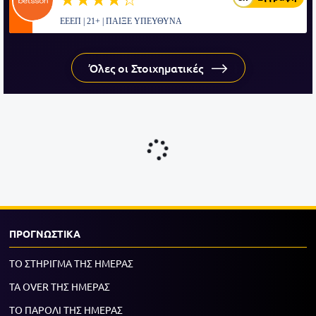
ΕΕΕΠ | 21+ | ΠΑΙΞΕ ΥΠΕΥΘΥΝΑ
Όλες οι Στοιχηματικές
ΠΡΟΓΝΩΣΤΙΚΑ
ΤΟ ΣΤΗΡΙΓΜΑ ΤΗΣ ΗΜΕΡΑΣ
ΤΑ OVER ΤΗΣ ΗΜΕΡΑΣ
ΤΟ ΠΑΡΟΛΙ ΤΗΣ ΗΜΕΡΑΣ