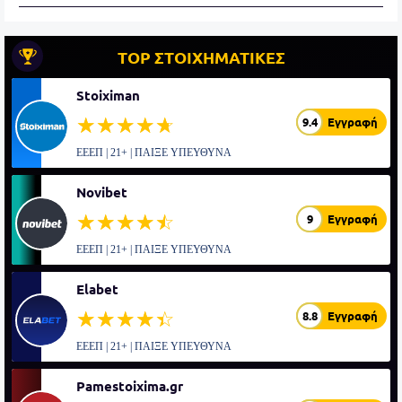
TOP ΣΤΟΙΧΗΜΑΤΙΚΕΣ
Stoiximan
☆☆☆☆☆
★★★★★
9.4
Εγγραφή
ΕΕΕΠ | 21+ | ΠΑΙΞΕ ΥΠΕΥΘΥΝΑ
Novibet
☆☆☆☆☆
★★★★★
9
Εγγραφή
ΕΕΕΠ | 21+ | ΠΑΙΞΕ ΥΠΕΥΘΥΝΑ
Elabet
☆☆☆☆☆
★★★★★
8.8
Εγγραφή
ΕΕΕΠ | 21+ | ΠΑΙΞΕ ΥΠΕΥΘΥΝΑ
Pamestoixima.gr