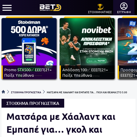
ΣΤΟΙΧΗΜΑΤΙΚΕΣ
ΕΓΓΡΑΦΗ
Promo STX500✅ ΕΕΕΠ|21+
Απόδοση 100✅ ΕΕΕΠ|21+
Προσφορ
Παίξε Υπεύθυνα
Παίξε Υπεύθυνα
ΕΕΕΠ|21+
ΣΤΟΙΧΗΜΑ ΠΡΟΓΝΩΣΤΙΚΑ
ΜΑΤΣΑΡΑ ΜΕ ΧΑΑΛΑΝΤ ΚΑΙ ΕΜΠΑΠΕ ΓΙΑ… ΓΚΟΛ ΚΑΙ ΘΕΑΜΑ ΣΤΟ 5.00
ΣΤΟΙΧΗΜΑ ΠΡΟΓΝΩΣΤΙΚΑ
Ματσάρα με Χάαλαντ και
Εμπαπέ για… γκολ και