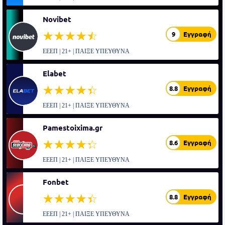
Novibet
☆☆☆☆☆
★★★★★
9
Εγγραφή
ΕΕΕΠ | 21+ | ΠΑΙΞΕ ΥΠΕΥΘΥΝΑ
Elabet
☆☆☆☆☆
★★★★★
8.8
Εγγραφή
ΕΕΕΠ | 21+ | ΠΑΙΞΕ ΥΠΕΥΘΥΝΑ
Pamestoixima.gr
☆☆☆☆☆
★★★★★
8.6
Εγγραφή
ΕΕΕΠ | 21+ | ΠΑΙΞΕ ΥΠΕΥΘΥΝΑ
Fonbet
☆☆☆☆☆
★★★★★
8.8
Εγγραφή
ΕΕΕΠ | 21+ | ΠΑΙΞΕ ΥΠΕΥΘΥΝΑ