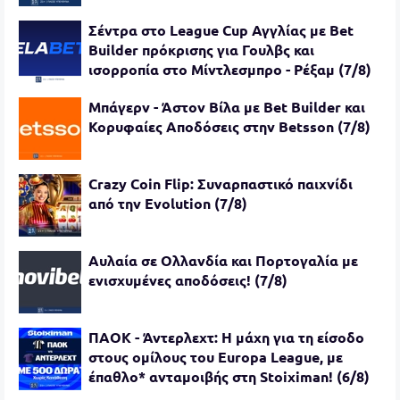
Σέντρα στο League Cup Αγγλίας με Bet
Builder πρόκρισης για Γουλβς και
ισορροπία στο Μίντλεσμπρο - Ρέξαμ (7/8)
Μπάγερν - Άστον Βίλα με Bet Builder και
Κορυφαίες Αποδόσεις στην Betsson (7/8)
Crazy Coin Flip: Συναρπαστικό παιχνίδι
από την Evolution (7/8)
Αυλαία σε Ολλανδία και Πορτογαλία με
ενισχυμένες αποδόσεις! (7/8)
ΠΑΟΚ - Άντερλεχτ: Η μάχη για τη είσοδο
στους ομίλους του Europa League, με
έπαθλο* ανταμοιβής στη Stoiximan! (6/8)