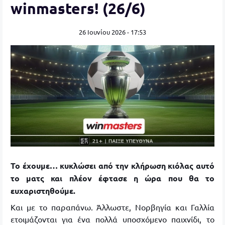
winmasters! (26/6)
26 Ιουνίου 2026 - 17:53
Το έχουμε… κυκλώσει από την κλήρωση κιόλας αυτό
το ματς και πλέον έφτασε η ώρα που θα το
ευχαριστηθούμε.
Και με το παραπάνω. Άλλωστε, Νορβηγία και Γαλλία
ετοιμάζονται για ένα πολλά υποσχόμενο παιχνίδι, το