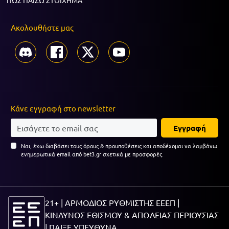
ΠΩΣ ΠΑΙΖΩ ΣΤΟΙΧΗΜΑ
Ακολουθήστε μας
Κάνε εγγραφή στο newsletter
Εγγραφή
Ναι, έχω διαβάσει τους όρους & προυποθέσεις και αποδέχομαι να λαμβάνω
ενημερωτικά email από bet3.gr σχετικά με προσφορές.
21+ | ΑΡΜΟΔΙΟΣ ΡΥΘΜΙΣΤΗΣ ΕΕΕΠ |
ΚΙΝΔΥΝΟΣ ΕΘΙΣΜΟΥ & ΑΠΩΛΕΙΑΣ ΠΕΡΙΟΥΣΙΑΣ
|
ΠΑΙΞΕ ΥΠΕΥΘΥΝΑ