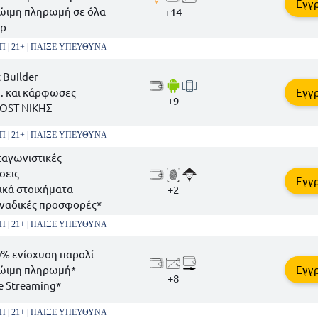
Εγγ
ιμη πληρωμή σε όλα
+14
όρ
Π | 21+ | ΠΑΙΞΕ ΥΠΕΥΘΥΝΑ
 Builder
.. και κάρφωσες
Εγγ
+9
OST ΝΙΚΗΣ
Π | 21+ | ΠΑΙΞΕ ΥΠΕΥΘΥΝΑ
αγωνιστικές
σεις
Εγγ
ικά στοιχήματα
+2
αδικές προσφορές*
Π | 21+ | ΠΑΙΞΕ ΥΠΕΥΘΥΝΑ
% ενίσχυση παρολί
ώιμη πληρωμή*
Εγγ
+8
e Streaming*
Π | 21+ | ΠΑΙΞΕ ΥΠΕΥΘΥΝΑ