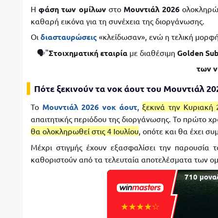
Η
φάση των ομίλων
στο
Μουντιάλ 2026
ολοκληρώθ
καθαρή εικόνα για τη συνέχεια της διοργάνωσης.
Οι
διασταυρώσεις
«κλείδωσαν», ενώ η τελική μορφή
🗣"
Στοιχηματική
εταιρία
με διαθέσιμη
Golden Su
των ν
Πότε ξεκινούν τα νοκ άουτ του Μουντιάλ 20
Το
Μουντιάλ 2026 νοκ άουτ
,
ξεκινά την Κυριακή 
απαιτητικής περιόδου της διοργάνωσης. Το πρώτο χρο
θα ολοκληρωθεί στις 4 Ιουλίου
, οπότε και θα έχει σ
Μέχρι στιγμής έχουν εξασφαλίσει την παρουσία 
καθοριστούν από τα τελευταία αποτελέσματα των ομ
710 μονα
☆☆☆☆☆
★★★★★