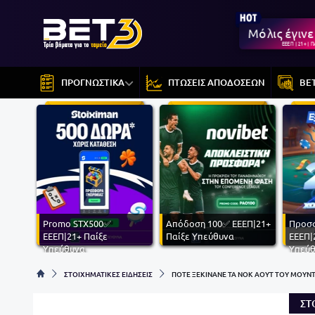
Μόλις έγινε
ΕΕΕΠ | 21+ |
ΠΡΟΓΝΩΣΤΙΚΑ
ΠΤΩΣΕΙΣ ΑΠΟΔΟΣΕΩΝ
BET
Promo STX500✅
Απόδοση 100✅ ΕΕΕΠ|21+
Προσ
ΕΕΕΠ|21+ Παίξε
Παίξε Υπεύθυνα
ΕΕΕΠ|
Υπεύθυνα
Υπεύ
ΣΤΟΙΧΗΜΑΤΙΚΕΣ ΕΙΔΗΣΕΙΣ
ΠΟΤΕ ΞΕΚΙΝΑΝΕ ΤΑ ΝΟΚ ΑΟΥΤ ΤΟΥ ΜΟΥΝΤ
ΣΤ