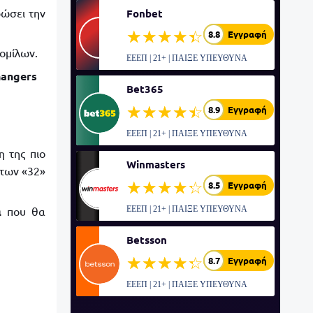
ώσει την
Fonbet
☆☆☆☆☆
★★★★★
8.8
Εγγραφή
ομίλων.
ΕΕΕΠ | 21+ | ΠΑΙΞΕ ΥΠΕΥΘΥΝΑ
hangers
Bet365
☆☆☆☆☆
★★★★★
8.9
Εγγραφή
ΕΕΕΠ | 21+ | ΠΑΙΞΕ ΥΠΕΥΘΥΝΑ
 της πιο
Winmasters
 των «32»
☆☆☆☆☆
★★★★★
8.5
Εγγραφή
α
που θα
ΕΕΕΠ | 21+ | ΠΑΙΞΕ ΥΠΕΥΘΥΝΑ
Betsson
☆☆☆☆☆
★★★★★
8.7
Εγγραφή
ΕΕΕΠ | 21+ | ΠΑΙΞΕ ΥΠΕΥΘΥΝΑ