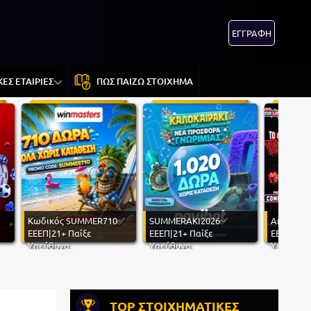
ΕΓΓΡΑΦΗ
ΕΣ ΕΤΑΙΡΙΕΣ
ΠΩΣ ΠΑΙΖΩ ΣΤΟΙΧΗΜΑ
Κωδικός SUMMER710✅
SUMMERAKI2026✅
Αποκλεισ
ΕΕΕΠ|21+ Παίξε
ΕΕΕΠ|21+ Παίξε
ΕΕΕΠ|21+
Υπεύθυνα
Υπεύθυνα
Υπεύθυν
TOP ΣΤΟΙΧΗΜΑΤΙΚΕΣ