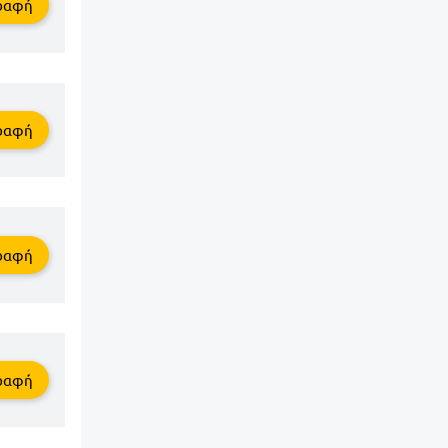
ραφή
ραφή
ραφή
ραφή