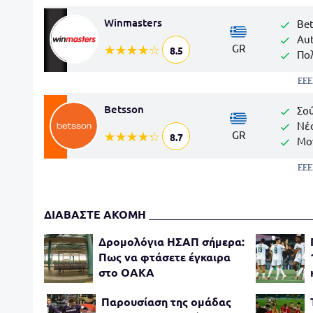
Winmasters
Bet
Αut
GR
☆☆☆☆☆
★★★★★
8.5
Πολ
ΕΕΕ
Betsson
Σού
Νέο
GR
☆☆☆☆☆
★★★★★
8.7
Μον
ΕΕΕ
ΔΙΑΒΑΣΤΕ ΑΚΟΜΗ
Δρομολόγια ΗΣΑΠ σήμερα:
Πως να φτάσετε έγκαιρα
στο ΟΑΚΑ
Παρουσίαση της ομάδας