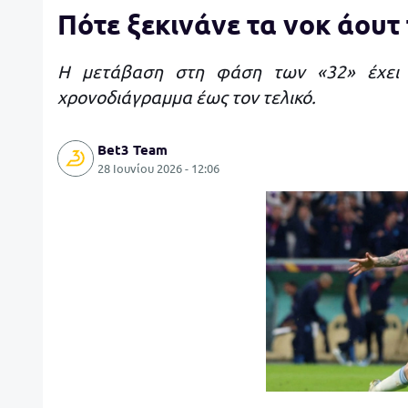
Πότε ξεκινάνε τα νοκ άουτ
Η μετάβαση στη φάση των «32» έχει ή
χρονοδιάγραμμα έως τον τελικό.
Bet3 Team
28 Ιουνίου 2026 - 12:06