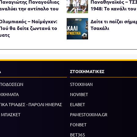
Παναγιώτης Παναγούλιας
Παναθηναϊκός – ΤΣ
αναλύει την αντίπαλο του
1948: Το κανάλι το
ΠΑΟ
Ολυμπιακός – Ναϊμέγκεν:
Δείτε τι παίζει σήμε
Πού θα δείτε ζωντανά το
Τσακάλι
ματς
Α
ΣΤΟΙΧΗΜΑΤΙΚΕΣ
ΑΠΟΔΟΣΕΩΝ
STOIXIMAN
ΟΙΧΗΜΑΤΑ
NOVIBET
ΚΑ ΤΡΙΑΔΕΣ - ΠΑΡΟΛΙ ΗΜΕΡΑΣ
ELABET
 ΜΠΑΣΚΕΤ
PAMESTOIXIMA.GR
FONBET
BET365