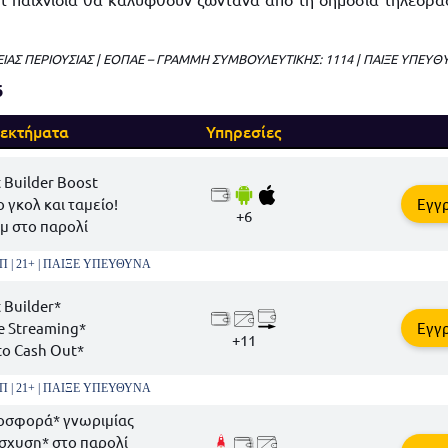
ΙΑΣ ΠΕΡΙΟΥΣΙΑΣ | ΕΟΠΑΕ – ΓΡΑΜΜΗ ΣΥΜΒΟΥΛΕΥΤΙΚΗΣ: 1114 | ΠΑΙΞΕ ΥΠΕΥΘ
6
εκτήματα
Υπηρεσίες
 Builder Boost
 γκολ και ταμείο!
Εγγ
+6
μ στο παρολί
Π | 21+ | ΠΑΙΞΕ ΥΠΕΥΘΥΝΑ
 Builder*
e Streaming*
Εγγ
+11
o Cash Out*
Π | 21+ | ΠΑΙΞΕ ΥΠΕΥΘΥΝΑ
σφορά* γνωριμίας
σχυση* στο παρολί