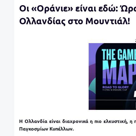
Οι «Οράνιε» είναι εδώ: Ώρα
Ολλανδίας στο Μουντιάλ!
Η Ολλανδία είναι διαχρονικά η πιο ελκυστική, η
Παγκοσμίων Κυπέλλων.