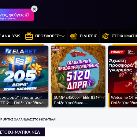
νεις, φεύγεις 🎁
 ΠΑΙΞΕ ΥΠΕΥΘΥΝΑ
 ANALYSIS
ΠΡΟΣΦΟΡΕΣ*
ΕΙΔΗΣΕΙΣ
ΣΤΟΙΧΗΜΑΤΙΚ
ροσφορά* Γνωριμίας✅
SUMMER5000✅ ΕΕΕΠ|21+
Welcome Offe
ΕΕΠ|21+ Παίξε Υπεύθυνα
Παίξε Υπεύθυνα
Παίξε Υπεύθυ
TEP UP ΤΗΣ ΟΛΛΑΝΔΙΑΣ ΣΤΟ ΜΟΥΝΤΙΑΛ!
ΣΤΟΙΧΗΜΑΤΙΚΑ ΝΕΑ