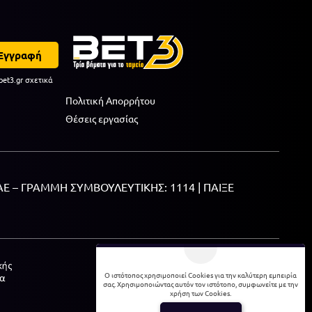
Εγγραφή
et3.gr σχετικά
Πολιτική Απορρήτου
Θέσεις εργασίας
Ε – ΓΡΑΜΜΗ ΣΥΜΒΟΥΛΕΥΤΙΚΗΣ: 1114 |
ΠΑΙΞΕ
Ο ιστότοπος χρησιμοποιεί Cookies για την καλύτερη εμπειρία
σας. Χρησιμοποιώντας αυτόν τον ιστότοπο, συμφωνείτε με την
χρήση των Cookies.