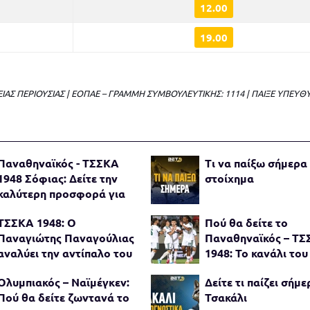
12.00
19.00
ΙΑΣ ΠΕΡΙΟΥΣΙΑΣ | ΕΟΠΑΕ – ΓΡΑΜΜΗ ΣΥΜΒΟΥΛΕΥΤΙΚΗΣ: 1114 | ΠΑΙΞΕ ΥΠΕΥΘ
Παναθηναϊκός - ΤΣΣΚΑ
Τι να παίξω σήμερα
1948 Σόφιας: Δείτε την
στοίχημα
καλύτερη προσφορά για
την αναμέτρηση*
ΤΣΣΚΑ 1948: O
Πού θα δείτε το
Παναγιώτης Παναγούλιας
Παναθηναϊκός – ΤΣ
αναλύει την αντίπαλο του
1948: Το κανάλι το
ΠΑΟ
Ολυμπιακός – Ναϊμέγκεν:
Δείτε τι παίζει σήμε
Πού θα δείτε ζωντανά το
Τσακάλι