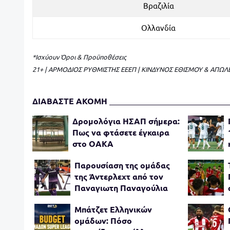
Βραζιλία
Ολλανδία
*Ισχύουν Όροι & Προϋποθέσεις
21+ | ΑΡΜΟΔΙΟΣ ΡΥΘΜΙΣΤΗΣ ΕΕΕΠ | ΚΙΝΔΥΝΟΣ ΕΘΙΣΜΟΥ & ΑΠΩΛΕ
ΔΙΑΒΑΣΤΕ ΑΚΟΜΗ
Δρομολόγια ΗΣΑΠ σήμερα:
Πως να φτάσετε έγκαιρα
στο ΟΑΚΑ
Παρουσίαση της ομάδας
της Άντερλεχτ από τον
Παναγιωτη Παναγούλια
Μπάτζετ Ελληνικών
ομάδων: Πόσο