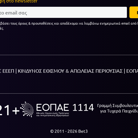
φή στο newsletter
αβάσει τους όρους & προυποθέσεις και αποδέχομαι να λαμβάνω ενημερωτικά email από b
ές.
 ΕΕΕΠ | ΚΙΝΔΥΝΟΣ ΕΘΙΣΜΟΥ & ΑΠΩΛΕΙΑΣ ΠΕΡΙΟΥΣΙΑΣ |
ΕΟΠΑ
21+
© 2011 - 2026 Bet3