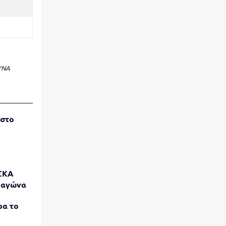
ΥΝΑ
 στο
ΣΚΑ
υ αγώνα
ρα το