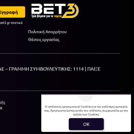
Εγγραφή
et3.gr σχετικά
Πολιτική Απορρήτου
Θέσεις εργασίας
Ε – ΓΡΑΜΜΗ ΣΥΜΒΟΥΛΕΥΤΙΚΗΣ: 1114 |
ΠΑΙΞΕ
Ο ιστότοπος χρησιμοποιεί Cookies για την καλύτερη εμπειρία
σας. Χρησιμοποιώντας αυτόν τον ιστότοπο, συμφωνείτε με την
χρήση των Cookies.
OK