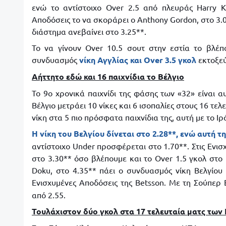
ενώ το αντίστοιχο Over 2.5 από πλευράς Harry Ka
Αποδόσεις το να σκοράρει ο Anthony Gordon, στο 3.05
διάστημα ανεβαίνει στο 3.25**.
Το να γίνουν Over 10.5 σουτ στην εστία το βλέπ
συνδυασμός
νίκη Αγγλίας και Over 3.5 γκολ
εκτοξεύ
Αήττητο εδώ και 16 παιχνίδια το Βέλγιο
Το 9ο χρονικά παιχνίδι της φάσης των «32» είναι α
Βέλγιο μετράει 10 νίκες και 6 ισοπαλίες στους 16 τελ
νίκη στα 5 πιο πρόσφατα παιχνίδια της, αυτή με το Ι
Η νίκη του Βελγίου δίνεται στο 2.28**, ενώ αυτή τ
αντίστοιχο Under προσφέρεται στο 1.70**. Στις Ενισ
στο 3.30** όσο βλέπουμε και το Over 1.5 γκολ στο 
Doku, στο 4.35** πάει ο συνδυασμός νίκη Βελγίου 
Ενισχυμένες Αποδόσεις της Betsson. Με τη Σούπερ 
από 2.55.
Τουλάχιστον δύο γκολ στα 17 τελευταία ματς των