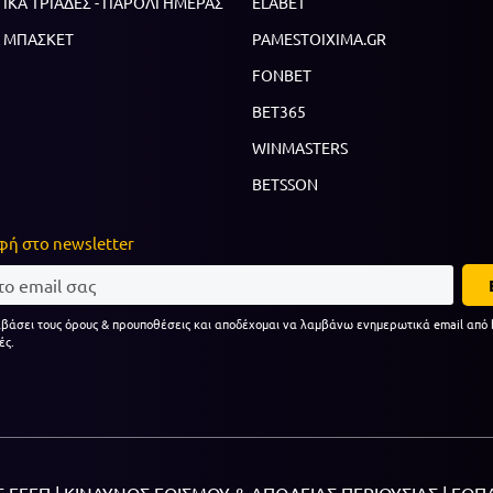
ΚΑ ΤΡΙΑΔΕΣ - ΠΑΡΟΛΙ ΗΜΕΡΑΣ
ELABET
 ΜΠΑΣΚΕΤ
PAMESTOIXIMA.GR
FONBET
BET365
WINMASTERS
BETSSON
φή στο newsletter
αβάσει τους όρους & προυποθέσεις και αποδέχομαι να λαμβάνω ενημερωτικά email από b
ές.
 ΕΕΕΠ | ΚΙΝΔΥΝΟΣ ΕΘΙΣΜΟΥ & ΑΠΩΛΕΙΑΣ ΠΕΡΙΟΥΣΙΑΣ |
ΕΟΠΑ