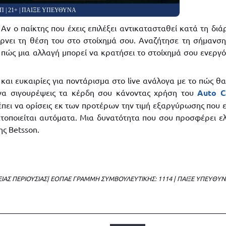
Π | 21+ | ΠΑΙΞΕ ΥΠΕΥΘΥΝΑ
Αν ο παίκτης που έχεις επιλέξει αντικατασταθεί κατά τη διά
αίρνει τη θέση του στο στοίχημά σου. Αναζήτησε τη σήμανσ
 πώς μια αλλαγή μπορεί να κρατήσει το στοίχημά σου ενεργό
ι ευκαιρίες για ποντάρισμα στο live ανάλογα με το πώς θα
ς να σιγουρέψεις τα κέρδη σου κάνοντας χρήση του
Auto C
έπει να ορίσεις εκ των προτέρων την τιμή εξαργύρωσης που ε
τοποιείται αυτόματα. Μια δυνατότητα που σου προσφέρει ε
ς Betsson.
ΕΙΑΣ ΠΕΡΙΟΥΣΙΑΣ| ΕΟΠΑΕ ΓΡΑΜΜΗ ΣΥΜΒΟΥΛΕΥΤΙΚΗΣ: 1114 | ΠΑΙΞΕ ΥΠΕΥΘΥ