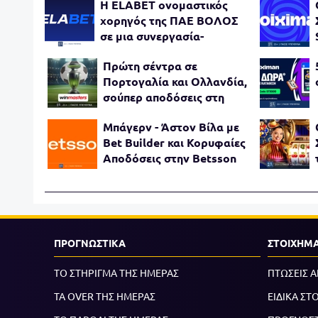
Η ELABET ονομαστικός
χορηγός της ΠΑΕ ΒΟΛΟΣ
σε μια συνεργασία-
ορόσημο (8/8)
Πρώτη σέντρα σε
Πορτογαλία και Ολλανδία,
σούπερ αποδόσεις στη
winmasters! (8/8)
Μπάγερν - Άστον Βίλα με
Bet Builder και Κορυφαίες
Αποδόσεις στην Betsson
(7/8)
ΠΡΟΓΝΩΣΤΙΚΑ
ΣΤΟΙΧΗΜ
ΤΟ ΣΤΗΡΙΓΜΑ ΤΗΣ ΗΜΕΡΑΣ
ΠΤΩΣΕΙΣ 
ΤΑ OVER ΤΗΣ ΗΜΕΡΑΣ
ΕΙΔΙΚΑ ΣΤ