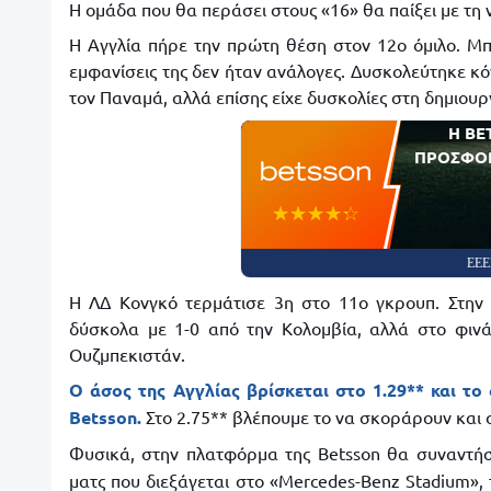
H ομάδα που θα περάσει στους «16» θα παίξει με τη 
Η Αγγλία πήρε την πρώτη θέση στον 12ο όμιλο. Μπή
εμφανίσεις της δεν ήταν ανάλογες. Δυσκολεύτηκε κόν
τον Παναμά, αλλά επίσης είχε δυσκολίες στη δημιουρ
Η BE
ΠΡΟΣΦΟΡ
☆☆☆☆☆
★★★★★
ΕΕΕ
Η ΛΔ Κονγκό τερμάτισε 3η στο 11ο γκρουπ. Στην 
δύσκολα με 1-0 από την Κολομβία, αλλά στο φινάλ
Ουζμπεκιστάν.
Ο άσος της Αγγλίας βρίσκεται στο 1.29** και τ
Betsson.
Στο 2.75** βλέπουμε το να σκοράρουν και ο
Φυσικά, στην πλατφόρμα της Betsson θα συναντή
ματς που διεξάγεται στο «Mercedes-Benz Stadium», 