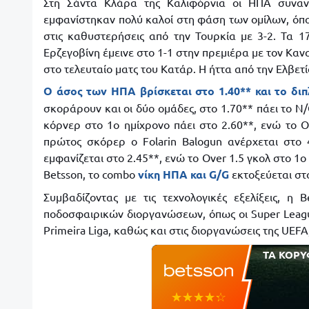
Στη Σάντα Κλάρα της Καλιφόρνια οι ΗΠΑ συναντ
εμφανίστηκαν πολύ καλοί στη φάση των ομίλων, όπο
στις καθυστερήσεις από την Τουρκία με 3-2. Τα 17
Ερζεγοβίνη έμεινε στο 1-1 στην πρεμιέρα με τον Κανα
στο τελευταίο ματς του Κατάρ. Η ήττα από την Ελβετία
Ο άσος των ΗΠΑ βρίσκεται στο 1.40** και το διπ
σκοράρουν και οι δύο ομάδες, στο 1.70** πάει το N/G
κόρνερ στο 1ο ημίχρονο πάει στο 2.60**, ενώ το Ov
πρώτος σκόρερ ο Folarin Balogun ανέρχεται στο 4.
εμφανίζεται στο 2.45**, ενώ το Over 1.5 γκολ στο 1ο
Betsson, το combo
νίκη ΗΠΑ και G/G
εκτοξεύεται στο
Συμβαδίζοντας με τις τεχνολογικές εξελίξεις, 
ποδοσφαιρικών διοργανώσεων, όπως οι Super League, 
Primeira Liga, καθώς και στις διοργανώσεις της UEF
ΤΑ ΚΟΡΥ
☆☆☆☆☆
★★★★★