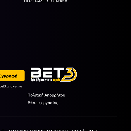
ΠΩΣ ΠΑΙΖΩ ΣΤΟΙΧΗΜΑ
Εγγραφή
et3.gr σχετικά
Πολιτική Απορρήτου
Θέσεις εργασίας
Ε – ΓΡΑΜΜΗ ΣΥΜΒΟΥΛΕΥΤΙΚΗΣ: 1114 |
ΠΑΙΞΕ