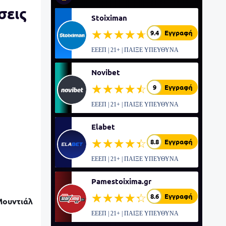
σεις
Stoiximan
☆☆☆☆☆
★★★★★
9.4
Εγγραφή
ΕΕΕΠ | 21+ | ΠΑΙΞΕ ΥΠΕΥΘΥΝΑ
Novibet
☆☆☆☆☆
★★★★★
9
Εγγραφή
ΕΕΕΠ | 21+ | ΠΑΙΞΕ ΥΠΕΥΘΥΝΑ
Elabet
☆☆☆☆☆
★★★★★
8.8
Εγγραφή
ΕΕΕΠ | 21+ | ΠΑΙΞΕ ΥΠΕΥΘΥΝΑ
Pamestoixima.gr
☆☆☆☆☆
★★★★★
8.6
Εγγραφή
Μουντιάλ
ΕΕΕΠ | 21+ | ΠΑΙΞΕ ΥΠΕΥΘΥΝΑ