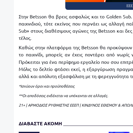
ΕΕΕ
Στην Betsson θα βρεις ασφαλώς και το Golden Sub. 
παιχνιδιού, τότε εκείνος που περνάει ως αλλαγή π
Sub» στους διαθέσιμους αγώνες της Betsson και δες
τέλος.
Καθώς στην πλατφόρμα της Betsson θα προκύψουν κα
το παιχνίδι, μπορείς αν έχεις ποντάρει από νωρί
Πρόκειται για ένα περίφημο εργαλείο που σου επιτρ
Μόλις το δελτίο φτάσει εκεί, η εξαργύρωση πραγμα
αλλά και απόλυτη εξασφάλιση με τη φερεγγυότητα τη
*Ισχύουν όροι και προϋποθέσεις
**Οι αποδόσεις ενδέχεται να υπόκεινται σε αλλαγές.
21+ | ΑΡΜΟΔΙΟΣ ΡΥΘΜΙΣΤΗΣ ΕΕΕΠ | ΚΙΝΔΥΝΟΣ ΕΘΙΣΜΟΥ & ΑΠΩΛ
ΔΙΑΒΑΣΤΕ ΑΚΟΜΗ