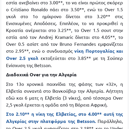
εστία ανεβαίνει στο 3.00**, το να είναι πρώτος σκόρερ
ο Cristiano Ronaldo πάει στο 3.50**, ενώ το Over 1.5
γκολ στο 1ο ημίχρονο δίνεται στο 3.20** στις
Ενισχυμένες Αποδόσεις. Επιπλέον, το να προκριθεί η
Κροατία ανέρχεται στο 3.25**, το Over 1.5 σουτ στην
εστία από τον Andrej Kramaric δίνεται στο 4.05**, το
Over 0.5 ασίστ από τον Bruno Fernandes εμφανίζεται
στο 2.95**, ενώ ο συνδυασμός
νίκη Πορτογαλίας και
Over 2.5 γκολ
εκτοξεύεται στο 3.85** με τη Σούπερ
Ενίσχυση της Betsson.
Διαδοχικά Over για την Αλγερία
Στο 13ο χρονικά παιχνίδια της φάσης των «32», η
Ελβετία συναντά στο Βανκούβερ την Αλγερία. Αήττητη
εδώ και 6 ματς η Ελβετία (3 νίκες), από τέσσερα Over
2,5 γκολ έρχεται η ομάδα από τη Βόρεια Αφρική.
Στο 2.10** η νίκη της Ελβετίας, στο 4.00** αυτή της
Αλγερίας στην πλατφόρμα της Betsson.
Παράλληλα,
το Over 2.5 γκολ εμφανίζεται στο 2.18** και το Under