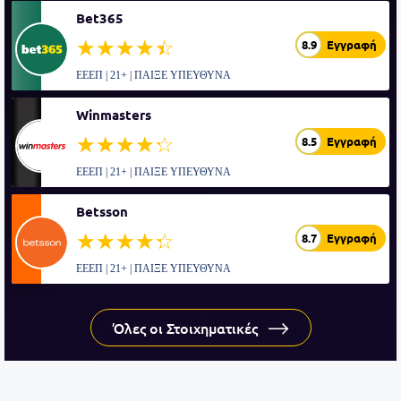
Bet365
☆☆☆☆☆
★★★★★
8.9
Εγγραφή
ΕΕΕΠ | 21+ | ΠΑΙΞΕ ΥΠΕΥΘΥΝΑ
Winmasters
☆☆☆☆☆
★★★★★
8.5
Εγγραφή
ΕΕΕΠ | 21+ | ΠΑΙΞΕ ΥΠΕΥΘΥΝΑ
Betsson
☆☆☆☆☆
★★★★★
8.7
Εγγραφή
ΕΕΕΠ | 21+ | ΠΑΙΞΕ ΥΠΕΥΘΥΝΑ
Όλες οι Στοιχηματικές