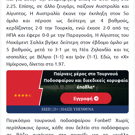
2.25. Επίσης, σε άλλο ζευγάρι, παίζουν Αυστραλία και
Αίγυπτος. Η Αυστραλία έκανε την έκπληξη στον 5ο
όμιλο και πέρασε ως δεύτερη με 4 βαθμούς,
κερδίζοντας 2-0 την Τουρκία, ενώ έχασε 2-0 από τις
ΗΠΑ και έφερε 0-0 με την Παραγουάη. Η Αίγυπτος του
Μοχάμεντ Σαλάχ βγήκε δεύτερη στον έβδομο όμιλο με
5 βαθμούς, μετά το 3-1 με τη Νέα Ζηλανδία και τις
ισοπαλίες με Βέλγιο (1-1) και Ιράν (1-1). Εδώ, το «Χ»
Ημίχρονο, δίνεται στο 1.97.
Παίρνεις μέρος στο Τουρνουά
Ποδοσφαίρου και διεκδικείς κορυφαία
έπαθλα*
☆☆☆☆☆
★★★★★
Εγγραφή
ΕΕΕΠ | 21+ | ΠΑΙΞΕ ΥΠΕΥΘΥΝΑ
Παγκόσμιο τουρνουά ποδοσφαίρου Fonbet! Χωρίς
περίπλοκους όρους, κάθε σου δελτίο στο ποδόσφαιρο
σε βάζει αυτόματα στο παιχνίδι για τα μεγάλα