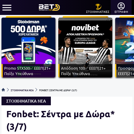
ΣΤΟΙΧΗΜΑΤΙΚΕΣ
ΕΓΓΡΑΦΗ
Promo STX500✅ ΕΕΕΠ|21+
Απόδοση 100✅ ΕΕΕΠ|21+
Προσφορ
Παίξε Υπεύθυνα
Παίξε Υπεύθυνα
ΕΕΕΠ|21+
ΣΤΟΙΧΗΜΑΤΙΚΑ ΝΕΑ
FONBET: ΣΕΝΤΡΑ ΜΕ ΔΩΡΑ* (3/7)
ΣΤΟΙΧΗΜΑΤΙΚΑ ΝΕΑ
Fonbet: Σέντρα με Δώρα*
(3/7)