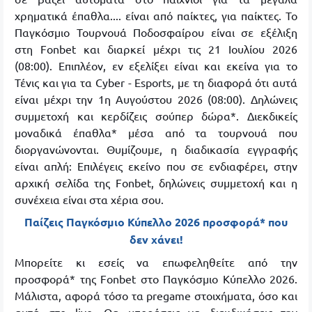
χρηματικά έπαθλα.... είναι από παίκτες, για παίκτες. Το
Παγκόσμιο Τουρνουά Ποδοσφαίρου είναι σε εξέλιξη
στη Fonbet και διαρκεί μέχρι τις 21 Ιουλίου 2026
(08:00). Επιπλέον, εν εξελίξει είναι και εκείνα για το
Τένις και για τα Cyber - Esports, με τη διαφορά ότι αυτά
είναι μέχρι την 1η Αυγούστου 2026 (08:00). Δηλώνεις
συμμετοχή και κερδίζεις σούπερ δώρα*. Διεκδικείς
μοναδικά έπαθλα* μέσα από τα τουρνουά που
διοργανώνονται. Θυμίζουμε, η διαδικασία εγγραφής
είναι απλή: Επιλέγεις εκείνο που σε ενδιαφέρει, στην
αρχική σελίδα της Fonbet, δηλώνεις συμμετοχή και η
συνέχεια είναι στα χέρια σου.
Παίζεις Παγκόσμιο Κύπελλο 2026 προσφορά* που
δεν χάνει!
Μπορείτε κι εσείς να επωφεληθείτε από την
προσφορά* της Fonbet στο Παγκόσμιο Κύπελλο 2026.
Μάλιστα, αφορά τόσο τα pregame στοιχήματα, όσο και