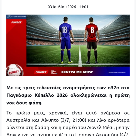
03 Ιουλίου 2026 - 11:01
Με τις τρεις τελευταίες αναμετρήσεις των «32» στο
Παγκόσμιο Κύπελλο 2026 ολοκληρώνεται η πρώτη
νοκ άουτ φάση.
Το πρώτο ματς, χρονικά, είναι αυτό ανάμεσα σε
Αυστραλία και Αίγυπτο (3/7, 21:00) και λίγο αργότερα
ρίχνεται στη δράση και η παρέα του Λιονέλ Μέσι, με την
Αργεντινή να αντιμετωπίζει το Πράσινο Ακρωτήρι (4/7,