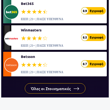
Bet365
☆☆☆☆☆
★★★★★
8.9
Εγγραφή
ΕΕΕΠ | 21+ | ΠΑΙΞΕ ΥΠΕΥΘΥΝΑ
Winmasters
☆☆☆☆☆
★★★★★
8.5
Εγγραφή
ΕΕΕΠ | 21+ | ΠΑΙΞΕ ΥΠΕΥΘΥΝΑ
Betsson
☆☆☆☆☆
★★★★★
8.7
Εγγραφή
ΕΕΕΠ | 21+ | ΠΑΙΞΕ ΥΠΕΥΘΥΝΑ
Όλες οι Στοιχηματικές