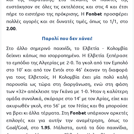
ευστόχησαν σε όλες τις εκτελέσεις και στις 4 και έτσι
πήρε το εισιτήριο της πρόκρισης. Η
Fonbet
προσφέρει
πολλές αγορές και σε δυνατές τιμές, όπως το 1/1, στο
2.00
.
Παρολί που δεν χάνει!
Στο άλλο σημερινό παιχνίδι, το Ελβετία - Κολομβία
δείχνει κάπως πιο ισορροπημένο. Η Ελβετία ξεπέρασε
το εμπόδιο της Αλγερίας με 2-0. Τα γκολ από τον Εμπολό
στο 10’ και από τον Εντόι στο 46’ έκαναν τη διαφορά
για τους Ελβετούς. Η Κολομβία έχει μία πολύ καλή
παρουσία ως τώρα στη διοργάνωση, ενώ στη φάση
των «32» απέκλεισε την Γκάνα με 1-0. Ήταν η καλύτερη
ομάδα συνολικά, σκόραρε στο 14’ με τον Αρίας, είχε και
ακυρωθέν γκολ, στο 56’ με τον Ντίας και θα μπορούσε
να βρει κι άλλα τέρματα. Στη
Fonbet
υπάρχουν αρκετές
επιλογές και για αυτήν την αναμέτρηση, όπως το
Goal/Goal, στο
1.95
. Μάλιστα, αυτά τα δύο παιχνίδια,