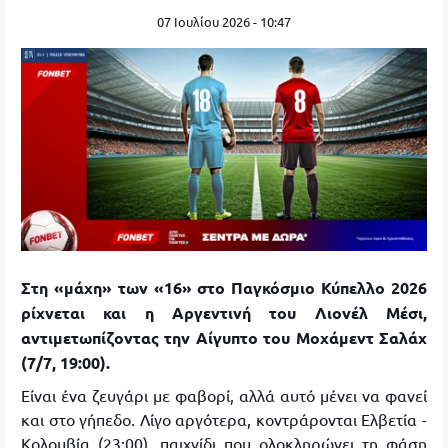
07 Ιουλίου 2026 - 10:47
Στη «μάχη» των «16» στο Παγκόσμιο Κύπελλο 2026
ρίχνεται και η Αργεντινή του Λιονέλ Μέσι,
αντιμετωπίζοντας την Αίγυπτο του Μοχάμεντ Σαλάχ
(7/7, 19:00).
Είναι ένα ζευγάρι με φαβορί, αλλά αυτό μένει να φανεί
και στο γήπεδο. Λίγο αργότερα, κοντράρονται Ελβετία -
Κολομβία (23:00), παιχνίδι που ολοκληρώνει τη φάση