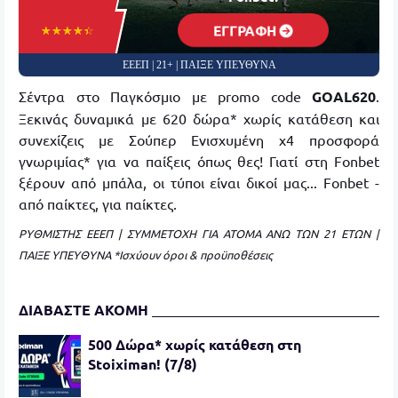
ΕΓΓΡΑΦΗ
☆☆☆☆☆
★★★★★
ΕΕΕΠ | 21+ | ΠΑΙΞΕ ΥΠΕΥΘΥΝΑ
Σέντρα στο Παγκόσμιο με promo code
GOAL620
.
Ξεκινάς δυναμικά με 620 δώρα* χωρίς κατάθεση και
συνεχίζεις με Σούπερ Ενισχυμένη x4 προσφορά
γνωριμίας* για να παίξεις όπως θες! Γιατί στη Fonbet
ξέρουν από μπάλα, οι τύποι είναι δικοί μας... Fonbet -
από παίκτες, για παίκτες.
ΡΥΘΜΙΣΤΗΣ ΕΕΕΠ | ΣΥΜΜΕΤΟΧΗ ΓΙΑ ΑΤΟΜΑ ΑΝΩ ΤΩΝ 21 ΕΤΩΝ |
ΠΑΙΞΕ ΥΠΕΥΘΥΝΑ *Ισχύουν όροι & προϋποθέσεις
ΔΙΑΒΑΣΤΕ ΑΚΟΜΗ
500 Δώρα* χωρίς κατάθεση στη
Stoiximan! (7/8)