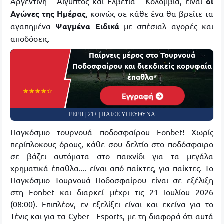
Αργεντινή - Αίγυπτος και Ελβετία - Κολομβία, είναι
οι
Αγώνες της Ημέρας
, κοινώς σε κάθε ένα θα βρείτε τα
αγαπημένα
Ψαγμένα Ειδικά
με σπέσιαλ αγορές και
αποδόσεις.
Παίρνεις μέρος στο Τουρνουά
Ποδοσφαίρου και διεκδικείς κορυφαία
έπαθλα*
☆☆☆☆☆
★★★★★
Εγγραφή
ΕΕΕΠ | 21+ | ΠΑΙΞΕ ΥΠΕΥΘΥΝΑ
Παγκόσμιο τουρνουά ποδοσφαίρου Fonbet! Χωρίς
περίπλοκους όρους, κάθε σου δελτίο στο ποδόσφαιρο
σε βάζει αυτόματα στο παιχνίδι για τα μεγάλα
χρηματικά έπαθλα.... είναι από παίκτες, για παίκτες. Το
Παγκόσμιο Τουρνουά Ποδοσφαίρου είναι σε εξέλιξη
στη Fonbet και διαρκεί μέχρι τις 21 Ιουλίου 2026
(08:00). Επιπλέον, εν εξελίξει είναι και εκείνα για το
Τένις και για τα Cyber - Esports, με τη διαφορά ότι αυτά