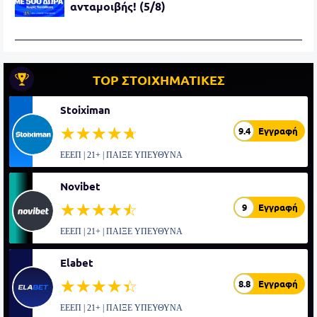
ανταμοιβής! (5/8)
TOP ΣΤΟΙΧΗΜΑΤΙΚΕΣ
Stoiximan
☆☆☆☆☆
★★★★★
9.4
Εγγραφή
ΕΕΕΠ | 21+ | ΠΑΙΞΕ ΥΠΕΥΘΥΝΑ
Novibet
☆☆☆☆☆
★★★★★
9
Εγγραφή
ΕΕΕΠ | 21+ | ΠΑΙΞΕ ΥΠΕΥΘΥΝΑ
Elabet
☆☆☆☆☆
★★★★★
8.8
Εγγραφή
ΕΕΕΠ | 21+ | ΠΑΙΞΕ ΥΠΕΥΘΥΝΑ