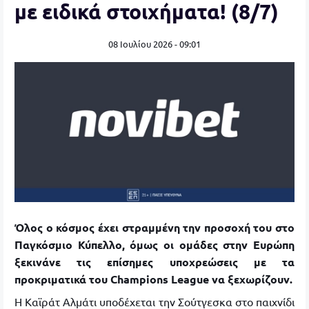
με ειδικά στοιχήματα! (8/7)
08 Ιουλίου 2026 - 09:01
Όλος ο κόσμος έχει στραμμένη την προσοχή του στο
Παγκόσμιο Κύπελλο, όμως οι ομάδες στην Ευρώπη
ξεκινάνε τις επίσημες υποχρεώσεις με τα
προκριματικά του Champions League να ξεχωρίζουν.
Η Καϊράτ Αλμάτι υποδέχεται την Σούτγεσκα στο παιχνίδι