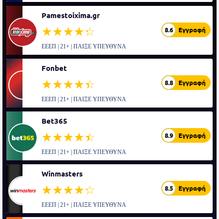
Pamestoixima.gr
☆☆☆☆☆
★★★★★
8.6
Εγγραφή
ΕΕΕΠ | 21+ | ΠΑΙΞΕ ΥΠΕΥΘΥΝΑ
Fonbet
☆☆☆☆☆
★★★★★
8.8
Εγγραφή
ΕΕΕΠ | 21+ | ΠΑΙΞΕ ΥΠΕΥΘΥΝΑ
Bet365
☆☆☆☆☆
★★★★★
8.9
Εγγραφή
ΕΕΕΠ | 21+ | ΠΑΙΞΕ ΥΠΕΥΘΥΝΑ
Winmasters
☆☆☆☆☆
★★★★★
8.5
Εγγραφή
ΕΕΕΠ | 21+ | ΠΑΙΞΕ ΥΠΕΥΘΥΝΑ