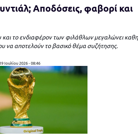
υντιάλ; Αποδόσεις, φαβορί και
υ και το ενδιαφέρον των φιλάθλων μεγαλώνει καθη
ου να αποτελούν το βασικό θέμα συζήτησης.
19 Ιουλίου 2026 - 08:46