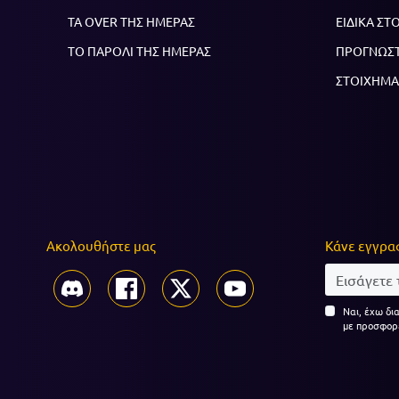
ΤΑ OVER ΤΗΣ ΗΜΕΡΑΣ
ΕΙΔΙΚΑ ΣΤ
ΤΟ ΠΑΡΟΛΙ ΤΗΣ ΗΜΕΡΑΣ
ΠΡΟΓΝΩΣΤΙ
ΣΤΟΙΧΗΜΑ
Ακολουθήστε μας
Κάνε εγγρα
Ναι, έχω δι
με προσφορ