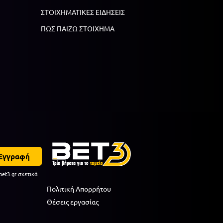
ΣΤΟΙΧΗΜΑΤΙΚΕΣ ΕΙΔΗΣΕΙΣ
ΠΩΣ ΠΑΙΖΩ ΣΤΟΙΧΗΜΑ
Εγγραφή
et3.gr σχετικά
Πολιτική Απορρήτου
Θέσεις εργασίας