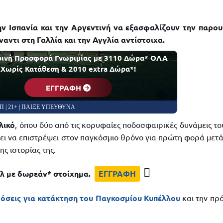
ν Ισπανία και την Αργεντινή να εξασφαλίζουν την παρου
ναντι στη Γαλλία και την Αγγλία αντίστοιχα.
ρινή Προσφορά Γνωριμίας με 3110 Δώρα* ΟΛΑ
Χωρίς Κατάθεση & 2010 extra Δώρα*!
EΓΓΡΑΦΗ
Π | 21+ | ΠΑΙΞΕ ΥΠΕΥΘΥΝΑ
λικό
, όπου δύο από τις κορυφαίες ποδοσφαιρικές δυνάμεις τ
κει να επιστρέψει στον παγκόσμιο θρόνο για πρώτη φορά μετ
ης ιστορίας της.
άλ με δωρεάν* στοίχημα.
ΕΓΓΡΑΦΗ
όσεις για κατάκτηση του Παγκοσμίου Κυπέλλου
και την πρ