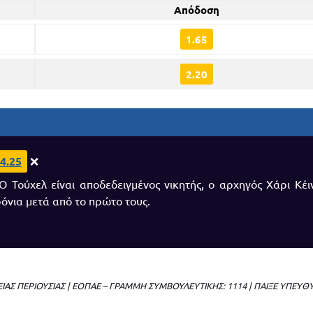
Απόδοση
1.65
2.20
4.25
❌
 Ο Τούχελ είναι αποδεδειγμένος νικητής, ο αρχηγός Χάρι Κέι
ρόνια μετά από το πρώτο τους.
ΙΑΣ ΠΕΡΙΟΥΣΙΑΣ | ΕΟΠΑΕ – ΓΡΑΜΜΗ ΣΥΜΒΟΥΛΕΥΤΙΚΗΣ: 1114 | ΠΑΙΞΕ ΥΠΕΥΘ