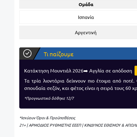
Ομάδα
Ισπανία
Αργεντινή
Τι παίζουμε
Κατάκτηση Μουντιάλ 2026➡️ Αγγλία σε απόδοση
Τα τρία λιοντάρια δείχνουν πιο έτοιμα από ποτέ.
σπουδαία σεζόν, και φέτος είναι η σειρά τους 60 χ
*Προγνωστικό δόθηκε 12/7
*Ισχύουν Όροι & Προϋποθέσεις
21+ | ΑΡΜΟΔΙΟΣ ΡΥΘΜΙΣΤΗΣ ΕΕΕΠ | ΚΙΝΔΥΝΟΣ ΕΘΙΣΜΟΥ & ΑΠΩΛΕ