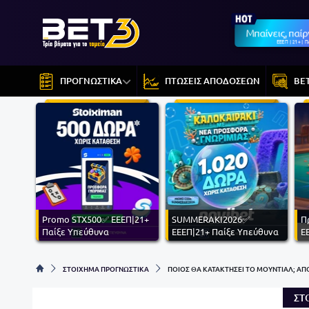
Μπαίνεις, παίρ
ΕΕΕΠ | 21+ |
ΠΡΟΓΝΩΣΤΙΚΑ
ΠΤΩΣΕΙΣ ΑΠΟΔΟΣΕΩΝ
BET
Promo STX500✅ ΕΕΕΠ|21+
SUMMERAKI2026✅
Π
Παίξε Υπεύθυνα
ΕΕΕΠ|21+ Παίξε Υπεύθυνα
Ε
ΣΤΟΙΧΗΜΑ ΠΡΟΓΝΩΣΤΙΚΑ
ΠΟΙΟΣ ΘΑ ΚΑΤΑΚΤΗΣΕΙ ΤΟ ΜΟΥΝΤΙΑΛ; ΑΠ
ΣΤ