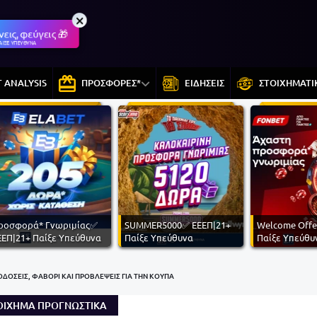
νεις, φεύγεις 🎁
 ΠΑΙΞΕ ΥΠΕΥΘΥΝΑ
 ANALYSIS
ΠΡΟΣΦΟΡΕΣ*
ΕΙΔΗΣΕΙΣ
ΣΤΟΙΧΗΜΑΤΙΚ
ροσφορά* Γνωριμίας✅
SUMMER5000✅ ΕΕΕΠ|21+
Welcome Offe
ΕΕΠ|21+ Παίξε Υπεύθυνα
Παίξε Υπεύθυνα
Παίξε Υπεύθυ
ΟΔΟΣΕΙΣ, ΦΑΒΟΡΙ ΚΑΙ ΠΡΟΒΛΕΨΕΙΣ ΓΙΑ ΤΗΝ ΚΟΥΠΑ
ΟΙΧΗΜΑ ΠΡΟΓΝΩΣΤΙΚΑ