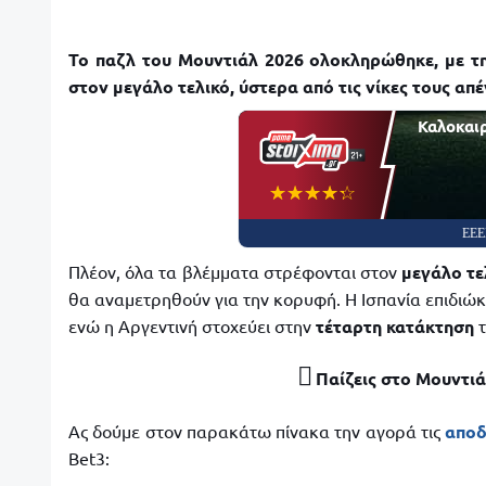
Το παζλ του Μουντιάλ 2026 ολοκληρώθηκε, με τη
στον μεγάλο τελικό, ύστερα από τις νίκες τους απέ
Καλοκαι
☆☆☆☆☆
★★★★★
ΕΕΕ
Πλέον, όλα τα βλέμματα στρέφονται στον
μεγάλο τε
θα αναμετρηθούν για την κορυφή. Η Ισπανία επιδιώ
ενώ η Αργεντινή στοχεύει στην
τέταρτη κατάκτηση
τ
Παίζεις στο Μουντι
Ας δούμε στον παρακάτω πίνακα την αγορά τις
αποδ
Bet3: