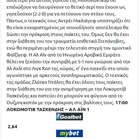
επιδιώξουν να διευρύνουν το θετικό σερί που έχουν ως
γηπεδούχοι (2-2-0) για να πετύχουν τον στόχο τους.
Πάντως ο τεχνικός τους Αντρέι Μικλιάγεφ υποστηρίζει ότι
θα είναι ευχαριστημένος με οποιοδήποτε αποτέλεσμα θα
δώσει την πρόκριση στους παίκτες του. Όμως δεν θα έχει
στην διάθεση του τον τραυματία επιθετικό Στεπάνοβιτς,
ενώ θα περιμένει μέχρι την τελευταία στιγμή τον αμυντικό
Φαϊζίγεφ. Η Αλ Αϊν από τα Ηνωμένα Αραβικά Εμιράτα
θέλει να ξεχάσει την συντριβή με 5-1 που γνώρισε από την
Αλ Αχλί στο Λιγκ Καπ της χώρας, σ’ ένα παιχνίδι στο οποίο
αγωνίστηκε με αρκετούς αναπληρωματικούς. Ο τεχνικός
της ομάδας Ζλάτκο Ντάλιτς θα έχει όλους τους παίκτες
στην διάθεση του για την αναμέτρηση με την Λοκομοτίβ
Τασκένδης και πιστεύει ότι μπορούν να φύγουν από το
Ουζμπεκιστάν με την πρόκριση στις βαλίτσες τους.
17:00
ΛΟΚΟΜΟΤΙΒ ΤΑΣΚΕΝΔΗΣ – ΑΛ ΑΪΝ 1
2,64