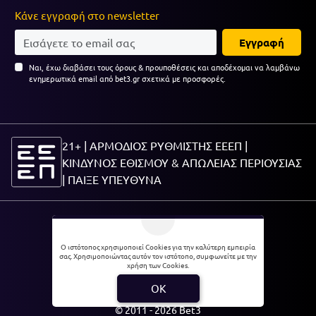
Κάνε εγγραφή στο newsletter
Εγγραφή
Ναι, έχω διαβάσει τους όρους & προυποθέσεις και αποδέχομαι να λαμβάνω
ενημερωτικά email από bet3.gr σχετικά με προσφορές.
21+ | ΑΡΜΟΔΙΟΣ ΡΥΘΜΙΣΤΗΣ ΕΕΕΠ |
ΚΙΝΔΥΝΟΣ ΕΘΙΣΜΟΥ & ΑΠΩΛΕΙΑΣ ΠΕΡΙΟΥΣΙΑΣ
|
ΠΑΙΞΕ ΥΠΕΥΘΥΝΑ
21+
Ο ιστότοπος χρησιμοποιεί Cookies για την καλύτερη εμπειρία
σας. Χρησιμοποιώντας αυτόν τον ιστότοπο, συμφωνείτε με την
χρήση των Cookies.
Πολιτική Απορρήτου |
Θέσεις εργασίας
OK
© 2011 - 2026 Bet3