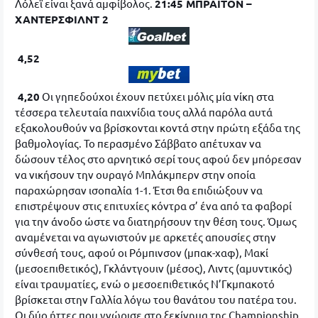
Λόλεϊ είναι ξανά αμφίβολος.
21:45 ΜΠΡΑΪΤΟΝ –
ΧΑΝΤΕΡΣΦΙΛΝΤ 2
4,52
4,20
Οι γηπεδούχοι έχουν πετύχει μόλις μία νίκη στα
τέσσερα τελευταία παιχνίδια τους αλλά παρόλα αυτά
εξακολουθούν να βρίσκονται κοντά στην πρώτη εξάδα της
βαθμολογίας. Το περασμένο Σάββατο απέτυχαν να
δώσουν τέλος στο αρνητικό σερί τους αφού δεν μπόρεσαν
να νικήσουν την ουραγό Μπλάκμπερν στην οποία
παραχώρησαν ισοπαλία 1-1. Έτσι θα επιδιώξουν να
επιστρέψουν στις επιτυχίες κόντρα σ’ ένα από τα φαβορί
για την άνοδο ώστε να διατηρήσουν την θέση τους. Όμως
αναμένεται να αγωνιστούν με αρκετές απουσίες στην
σύνθεσή τους, αφού οι Ρόμπινσον (μπακ-χαφ), Μακί
(μεσοεπιθετικός), Γκλάντγουιν (μέσος), Λιντς (αμυντικός)
είναι τραυματίες, ενώ ο μεσοεπιθετικός Ν’Γκμπακοτό
βρίσκεται στην Γαλλία λόγω του θανάτου του πατέρα του.
Οι δύο ήττες που γνώρισε στο ξεκίνημα της Championship