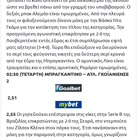
ώστε να βρεθεί πάνω από την γραμμή του υποβιβασμού. Ο
δεξιός μπακ Αλεμάο είναι τιμωρημένος. Από την πλευρά
τους οι φιλοξενούμενοι δίνουν μάχη με την Βάσκο Ντα
Γκάμα για την κατάκτηση του τίτλου της κατηγορίας. Την
προηγούμενη αγωνιστική επικράτησαν με 2-0 της
Λουβερντένσε εντός έδρας κι έτσι συμπλήρωσαν εφτά
ματς αήττητοι (3-4-0). Τώρα θα επιδιώξουν να διευρύνουν
το σερί τους φεύγοντας νικητές για δεύτερη σερί χρονιά
από την έδρα της Μπραγκαντίνο. Ο αμυντικός Λίνο είναι
τραυματίας και ο επίσης αμυντικός Ρομάριο τιμωρημένος.
02:30 (ΤΕΤΑΡΤΗ) ΜΠΡΑΓΚΑΝΤΙΝΟ – ΑΤΛ. ΓΚΟΪΑΝΙΕΝΣΕ
2
2,51
2,55
Οι γηπεδούχοι επέστρεψαν στις νίκες στην Serie B της
Βραζιλίας επικρατώντας με 2-0 της Σεαρά, στο ντεμπούτο
του Ζίλσον Κλέινα στον πάγκο τους. Έτσι «ανάσαναν» στη
μάχη για την παραμονή στην κατηγορία, όμως γνωρίζουν