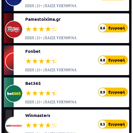
ΕΕΕΠ | 21+ | ΠΑΙΞΕ ΥΠΕΥΘΥΝΑ
Pamestoixima.gr
☆☆☆☆☆
★★★★★
8.6
Εγγραφή
ΕΕΕΠ | 21+ | ΠΑΙΞΕ ΥΠΕΥΘΥΝΑ
Fonbet
☆☆☆☆☆
★★★★★
8.8
Εγγραφή
ΕΕΕΠ | 21+ | ΠΑΙΞΕ ΥΠΕΥΘΥΝΑ
Bet365
☆☆☆☆☆
★★★★★
8.9
Εγγραφή
ΕΕΕΠ | 21+ | ΠΑΙΞΕ ΥΠΕΥΘΥΝΑ
Winmasters
☆☆☆☆☆
★★★★★
8.5
Εγγραφή