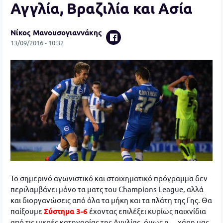
Αγγλία, Βραζιλία και Ασία
Νίκος Μανουσογιαννάκης
13/09/2016 - 10:32
Το σημερινό αγωνιστικό και στοιχηματικό πρόγραμμα δεν
περιλαμβάνει μόνο τα ματς του Champions League, αλλά
και διοργανώσεις από όλα τα μήκη και τα πλάτη της Γης. Θα
παίξουμε
Σύστημα 3-6
έχοντας επιλέξει κυρίως παιχνίδια
από τις μικρές κατηγορίας της Αγγλίας, όμως η… χάρη μας