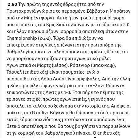
2,60
Την πρώτη της εντός έδρας ήττα από την
Πρωτοχρονιά γνώρισε το περασμένο Σάββατο η Μπράιτον
από την Μπρέντφορντ. Αυτή ήταν η δεύτερη σερί φορά
που οι παίκτες του Κρις Χιούτον χάνουν με το ίδιο σκορ 2-0
και πλέον παρουσιάζουν ισορροπία αποτελεσμάτων στην
Championship (2-2-2). Τώρα θα επιδιώξουν να
επιστρέψουν στις νίκες απέναντι στην πρωτοπόρο της
βαθμολογίας ώστε να πλησιάσουν στις πρώτες θέσεις και
να μπορέσουν να παίξουν πρωταγωνιστικό ρόλο.
Αγωνιστικά οι Μαρτς (μέσος), Ρόσενιορ (μπακ-χαφ),
Τάουελ (επιθετικός) είναι τραυματίες, ενώ ο
μεσοεπιθετικός Λούα Λούα είναι αμφίβολος. Από την άλλη
η Χάντερσφιλντ έφυγε νικήτρια από το «Έλαντ Ρόουντ»
επικρατώντας της Λιντς με 1-0. Έτσι πήρε το πέμπτο της
τρίποντο στις έξι πρώτες αγωνιστικές, γεγονός που
αποτελεί το καλύτερο ξεκίνημα στην ιστορία της. Απόψε οι
παίκτες του Νταβίντ Βάγκνερ θα δώσουν το δεύτερο σερί
εκτός έδρας παιχνίδι τους με στόχο να αποσπάσουν ένα
θετικό αποτέλεσμα που θα τους βοηθήσει να παραμείνουν
στην κορυφή του βαθμολογικού πίνακα. Ο επιθετικός