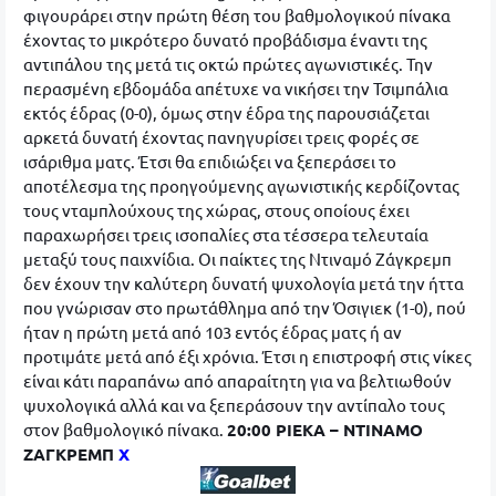
φιγουράρει στην πρώτη θέση του βαθμολογικού πίνακα
έχοντας το μικρότερο δυνατό προβάδισμα έναντι της
αντιπάλου της μετά τις οκτώ πρώτες αγωνιστικές. Την
περασμένη εβδομάδα απέτυχε να νικήσει την Τσιμπάλια
εκτός έδρας (0-0), όμως στην έδρα της παρουσιάζεται
αρκετά δυνατή έχοντας πανηγυρίσει τρεις φορές σε
ισάριθμα ματς. Έτσι θα επιδιώξει να ξεπεράσει το
αποτέλεσμα της προηγούμενης αγωνιστικής κερδίζοντας
τους νταμπλούχους της χώρας, στους οποίους έχει
παραχωρήσει τρεις ισοπαλίες στα τέσσερα τελευταία
μεταξύ τους παιχνίδια. Οι παίκτες της Ντιναμό Ζάγκρεμπ
δεν έχουν την καλύτερη δυνατή ψυχολογία μετά την ήττα
που γνώρισαν στο πρωτάθλημα από την Όσιγιεκ (1-0), πού
ήταν η πρώτη μετά από 103 εντός έδρας ματς ή αν
προτιμάτε μετά από έξι χρόνια. Έτσι η επιστροφή στις νίκες
είναι κάτι παραπάνω από απαραίτητη για να βελτιωθούν
ψυχολογικά αλλά και να ξεπεράσουν την αντίπαλο τους
στον βαθμολογικό πίνακα.
20:00 ΡΙΕΚΑ – ΝΤΙΝΑΜΟ
ΖΑΓΚΡΕΜΠ
Χ