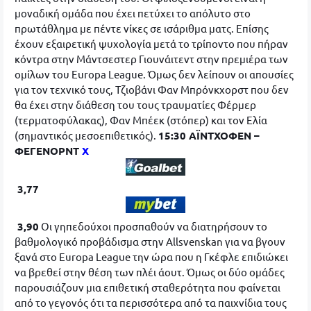
μοναδική ομάδα που έχει πετύχει το απόλυτο στο
πρωτάθλημα με πέντε νίκες σε ισάριθμα ματς. Επίσης
έχουν εξαιρετική ψυχολογία μετά το τρίποντο που πήραν
κόντρα στην Μάντσεστερ Γιουνάιτεντ στην πρεμιέρα των
ομίλων του Europa League. Όμως δεν λείπουν οι απουσίες
για τον τεχνικό τους, Τζιοβάνι Φαν Μπρόνκχορστ που δεν
θα έχει στην διάθεση του τους τραυματίες Φέρμερ
(τερματοφύλακας), Φαν Μπέεκ (στόπερ) και τον Ελία
(σημαντικός μεσοεπιθετικός).
15:30 ΑΪΝΤΧΟΦΕΝ –
ΦΕΓΕΝΟΡΝΤ
Χ
3,77
3,90
Οι γηπεδούχοι προσπαθούν να διατηρήσουν το
βαθμολογικό προβάδισμα στην Allsvenskan για να βγουν
ξανά στο Europa League την ώρα που η Γκέφλε επιδιώκει
να βρεθεί στην θέση των πλέι άουτ. Όμως οι δύο ομάδες
παρουσιάζουν μια επιθετική σταθερότητα που φαίνεται
από το γεγονός ότι τα περισσότερα από τα παιχνίδια τους