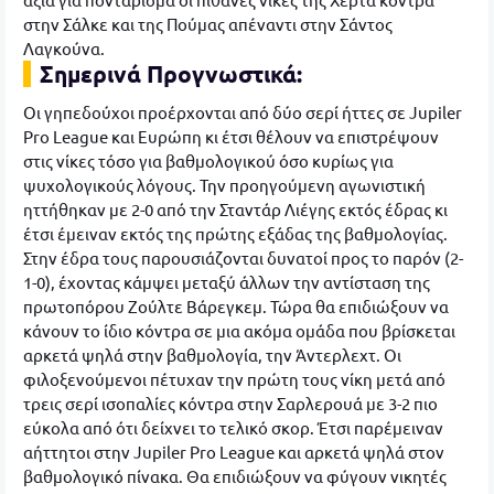
στην Σάλκε και της Πούμας απέναντι στην Σάντος
Λαγκούνα.
Σημερινά Προγνωστικά:
Οι γηπεδούχοι προέρχονται από δύο σερί ήττες σε Jupiler
Pro League και Ευρώπη κι έτσι θέλουν να επιστρέψουν
στις νίκες τόσο για βαθμολογικού όσο κυρίως για
ψυχολογικούς λόγους. Την προηγούμενη αγωνιστική
ηττήθηκαν με 2-0 από την Σταντάρ Λιέγης εκτός έδρας κι
έτσι έμειναν εκτός της πρώτης εξάδας της βαθμολογίας.
Στην έδρα τους παρουσιάζονται δυνατοί προς το παρόν (2-
1-0), έχοντας κάμψει μεταξύ άλλων την αντίσταση της
πρωτοπόρου Ζούλτε Βάρεγκεμ. Τώρα θα επιδιώξουν να
κάνουν το ίδιο κόντρα σε μια ακόμα ομάδα που βρίσκεται
αρκετά ψηλά στην βαθμολογία, την Άντερλεχτ. Οι
φιλοξενούμενοι πέτυχαν την πρώτη τους νίκη μετά από
τρεις σερί ισοπαλίες κόντρα στην Σαρλερουά με 3-2 πιο
εύκολα από ότι δείχνει το τελικό σκορ. Έτσι παρέμειναν
αήττητοι στην Jupiler Pro League και αρκετά ψηλά στον
βαθμολογικό πίνακα. Θα επιδιώξουν να φύγουν νικητές