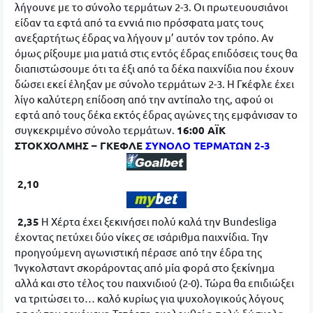
λήγουνε με το σύνολο τερμάτων 2-3. Οι πρωτευουσιάνοι
είδαν τα εφτά από τα εννιά πιο πρόσφατα ματς τους
ανεξαρτήτως έδρας να λήγουν μ’ αυτόν τον τρόπο. Αν
όμως ρίξουμε μια ματιά στις εντός έδρας επιδόσεις τους θα
διαπιστώσουμε ότι τα έξι από τα δέκα παιχνίδια που έχουν
δώσει εκεί έληξαν με σύνολο τερμάτων 2-3. Η Γκέφλε έχει
λίγο καλύτερη επίδοση από την αντίπαλο της, αφού οι
εφτά από τους δέκα εκτός έδρας αγώνες της εμφάνισαν το
συγκεκριμένο σύνολο τερμάτων.
16:00 ΑΪΚ
ΣΤΟΚΧΟΛΜΗΣ – ΓΚΕΦΛΕ
ΣΥΝΟΛΟ ΤΕΡΜΑΤΩΝ 2-3
2,10
2,35
Η Χέρτα έχει ξεκινήσει πολύ καλά την Bundesliga
έχοντας πετύχει δύο νίκες σε ισάριθμα παιχνίδια. Την
προηγούμενη αγωνιστική πέρασε από την έδρα της
Ίνγκολσταντ σκοράροντας από μία φορά στο ξεκίνημα
αλλά και στο τέλος του παιχνιδιού (2-0). Τώρα θα επιδιώξει
να τριτώσει το… καλό κυρίως για ψυχολογικούς λόγους