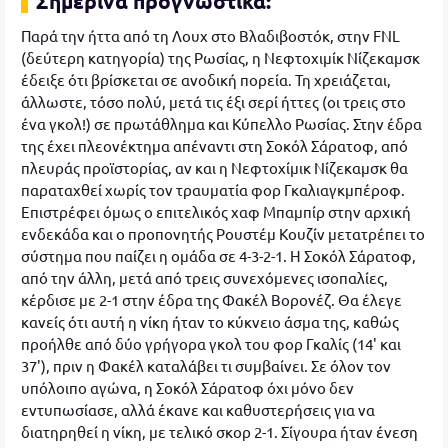
Σημερινά προγνωστικά:
Παρά την ήττα από τη Λουχ στο Βλαδιβοστόκ, στην FNL
(δεύτερη κατηγορία) της Ρωσίας, η Νεφτοχιμίκ Νίζεκαμσκ
έδειξε ότι βρίσκεται σε ανοδική πορεία. Τη χρειάζεται,
άλλωστε, τόσο πολύ, μετά τις έξι σερί ήττες (οι τρεις στο
ένα γκολ!) σε πρωτάθλημα και Κύπελλο Ρωσίας. Στην έδρα
της έχει πλεονέκτημα απέναντι στη Σοκόλ Σάρατοφ, από
πλευράς προϊστορίας, αν και η Νεφτοχίμικ Νίζεκαμσκ θα
παραταχθεί χωρίς τον τραυματία φορ Γκαλιαγκμπέροφ.
Επιστρέφει όμως ο επιτελικός χαφ Μπαμπίρ στην αρχική
ενδεκάδα και ο προπονητής Ρουστέμ Κουζίν μετατρέπει το
σύστημα που παίζει η ομάδα σε 4-3-2-1. Η Σοκόλ Σάρατοφ,
από την άλλη, μετά από τρεις συνεχόμενες ισοπαλίες,
κέρδισε με 2-1 στην έδρα της Φακέλ Βορονέζ. Θα έλεγε
κανείς ότι αυτή η νίκη ήταν το κύκνειο άσμα της, καθώς
προήλθε από δύο γρήγορα γκολ του φορ Γκαλίς (14' και
37'), πριν η Φακέλ καταλάβει τι συμβαίνει. Σε όλον τον
υπόλοιπο αγώνα, η Σοκόλ Σάρατοφ όχι μόνο δεν
εντυπωσίασε, αλλά έκανε και καθυστερήσεις για να
διατηρηθεί η νίκη, με τελικό σκορ 2-1. Σίγουρα ήταν ένεση