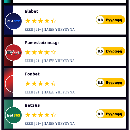
Elabet
☆☆☆☆☆
★★★★★
8.8
Εγγραφή
ΕΕΕΠ | 21+ | ΠΑΙΞΕ ΥΠΕΥΘΥΝΑ
Pamestoixima.gr
☆☆☆☆☆
★★★★★
8.6
Εγγραφή
ΕΕΕΠ | 21+ | ΠΑΙΞΕ ΥΠΕΥΘΥΝΑ
Fonbet
☆☆☆☆☆
★★★★★
8.8
Εγγραφή
ΕΕΕΠ | 21+ | ΠΑΙΞΕ ΥΠΕΥΘΥΝΑ
Bet365
☆☆☆☆☆
★★★★★
8.9
Εγγραφή
ΕΕΕΠ | 21+ | ΠΑΙΞΕ ΥΠΕΥΘΥΝΑ