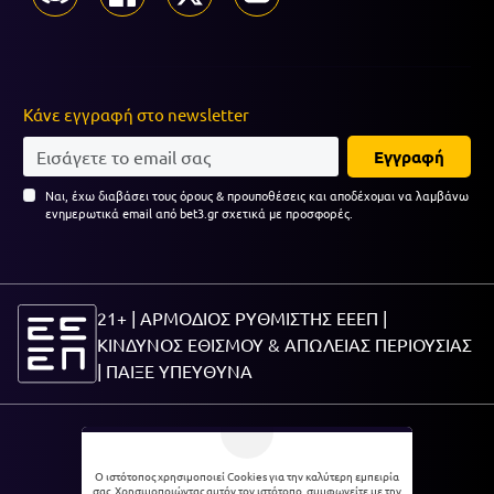
Κάνε εγγραφή στο newsletter
Εγγραφή
Ναι, έχω διαβάσει τους όρους & προυποθέσεις και αποδέχομαι να λαμβάνω
ενημερωτικά email από bet3.gr σχετικά με προσφορές.
21+ | ΑΡΜΟΔΙΟΣ ΡΥΘΜΙΣΤΗΣ ΕΕΕΠ |
ΚΙΝΔΥΝΟΣ ΕΘΙΣΜΟΥ & ΑΠΩΛΕΙΑΣ ΠΕΡΙΟΥΣΙΑΣ
|
ΠΑΙΞΕ ΥΠΕΥΘΥΝΑ
21+
Ο ιστότοπος χρησιμοποιεί Cookies για την καλύτερη εμπειρία
σας. Χρησιμοποιώντας αυτόν τον ιστότοπο, συμφωνείτε με την