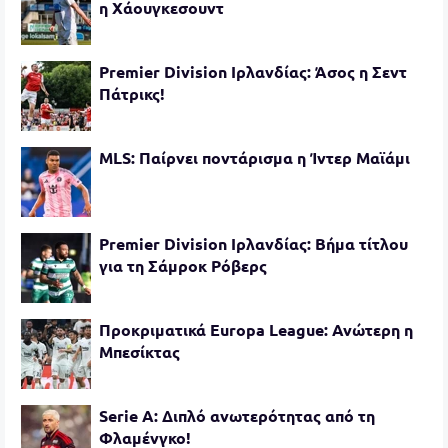
η Χάουγκεσουντ
Premier Division Ιρλανδίας: Άσος η Σεντ
Πάτρικς!
MLS: Παίρνει ποντάρισμα η Ίντερ Μαϊάμι
Premier Division Ιρλανδίας: Βήμα τίτλου
για τη Σάμροκ Ρόβερς
Προκριματικά Europa League: Ανώτερη η
Μπεσίκτας
Serie A: Διπλό ανωτερότητας από τη
Φλαμένγκο!