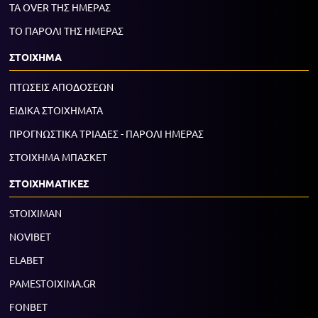
ΤΑ OVER ΤΗΣ ΗΜΕΡΑΣ
ΤΟ ΠΑΡΟΛΙ ΤΗΣ ΗΜΕΡΑΣ
ΣΤΟΙΧΗΜΑ
ΠΤΩΣΕΙΣ ΑΠΟΔΟΣΕΩΝ
ΕΙΔΙΚΑ ΣΤΟΙΧΗΜΑΤΑ
ΠΡΟΓΝΩΣΤΙΚΑ ΤΡΙΑΔΕΣ - ΠΑΡΟΛΙ ΗΜΕΡΑΣ
ΣΤΟΙΧΗΜΑ ΜΠΑΣΚΕΤ
ΣΤΟΙΧΗΜΑΤΙΚΕΣ
STOIXIMAN
NOVIBET
ELABET
PAMESTOIXIMA.GR
FONBET