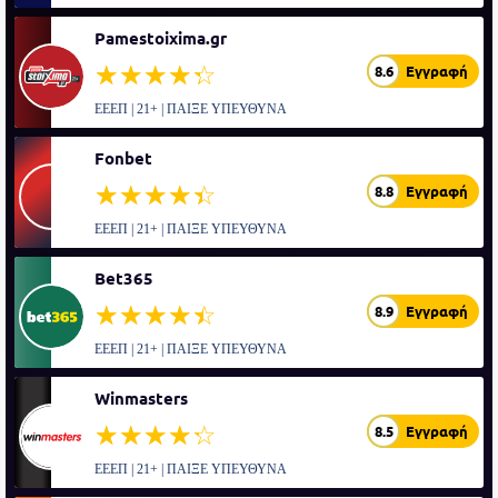
Pamestoixima.gr
☆☆☆☆☆
★★★★★
8.6
Εγγραφή
ΕΕΕΠ | 21+ | ΠΑΙΞΕ ΥΠΕΥΘΥΝΑ
Fonbet
☆☆☆☆☆
★★★★★
8.8
Εγγραφή
ΕΕΕΠ | 21+ | ΠΑΙΞΕ ΥΠΕΥΘΥΝΑ
Bet365
☆☆☆☆☆
★★★★★
8.9
Εγγραφή
ΕΕΕΠ | 21+ | ΠΑΙΞΕ ΥΠΕΥΘΥΝΑ
Winmasters
☆☆☆☆☆
★★★★★
8.5
Εγγραφή
ΕΕΕΠ | 21+ | ΠΑΙΞΕ ΥΠΕΥΘΥΝΑ