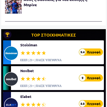
Μπρίνε
TOP ΣΤΟΙΧΗΜΑΤΙΚΕΣ
Stoiximan
☆☆☆☆☆
★★★★★
9.4
Εγγραφή
ΕΕΕΠ | 21+ | ΠΑΙΞΕ ΥΠΕΥΘΥΝΑ
Novibet
☆☆☆☆☆
★★★★★
9
Εγγραφή
ΕΕΕΠ | 21+ | ΠΑΙΞΕ ΥΠΕΥΘΥΝΑ
Elabet
☆☆☆☆☆
★★★★★
8.8
Εγγραφή