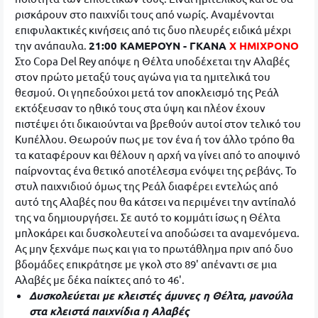
ρισκάρουν στο παιχνίδι τους από νωρίς. Αναμένονται
επιφυλακτικές κινήσεις από τις δυο πλευρές ειδικά μέχρι
την ανάπαυλα.
21:00 ΚΑΜΕΡΟΥΝ - ΓΚΑΝΑ
Χ ΗΜΙΧΡΟΝΟ
Στο Copa Del Rey απόψε η Θέλτα υποδέχεται την Αλαβές
στον πρώτο μεταξύ τους αγώνα για τα ημιτελικά του
θεσμού. Οι γηπεδούχοι μετά τον αποκλεισμό της Ρεάλ
εκτόξευσαν το ηθικό τους στα ύψη και πλέον έχουν
πιστέψει ότι δικαιούνται να βρεθούν αυτοί στον τελικό του
Κυπέλλου. Θεωρούν πως με τον ένα ή τον άλλο τρόπο θα
τα καταφέρουν και θέλουν η αρχή να γίνει από το αποψινό
παίρνοντας ένα θετικό αποτέλεσμα ενόψει της ρεβάνς. Το
στυλ παιχνιδιού όμως της Ρεάλ διαφέρει εντελώς από
αυτό της Αλαβές που θα κάτσει να περιμένει την αντίπαλό
της να δημιουργήσει. Σε αυτό το κομμάτι ίσως η Θέλτα
μπλοκάρει και δυσκολευτεί να αποδώσει τα αναμενόμενα.
Ας μην ξεχνάμε πως και για το πρωτάθλημα πριν από δυο
βδομάδες επικράτησε με γκολ στο 89' απέναντι σε μια
Αλαβές με δέκα παίκτες από το 46'.
Δυσκολεύεται με κλειστές άμυνες η Θέλτα, μανούλα
στα κλειστά παιχνίδια η Αλαβές