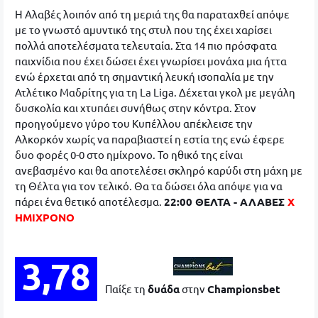
Η Αλαβές λοιπόν από τη μεριά της θα παραταχθεί απόψε
με το γνωστό αμυντικό της στυλ που της έχει χαρίσει
πολλά αποτελέσματα τελευταία. Στα 14 πιο πρόσφατα
παιχνίδια που έχει δώσει έχει γνωρίσει μονάχα μια ήττα
ενώ έρχεται από τη σημαντική λευκή ισοπαλία με την
Ατλέτικο Μαδρίτης για τη La Liga. Δέχεται γκολ με μεγάλη
δυσκολία και χτυπάει συνήθως στην κόντρα. Στον
προηγούμενο γύρο του Κυπέλλου απέκλεισε την
Αλκορκόν χωρίς να παραβιαστεί η εστία της ενώ έφερε
δυο φορές 0-0 στο ημίχρονο. Το ηθικό της είναι
ανεβασμένο και θα αποτελέσει σκληρό καρύδι στη μάχη με
τη Θέλτα για τον τελικό. Θα τα δώσει όλα απόψε για να
πάρει ένα θετικό αποτέλεσμα.
22:00 ΘΕΛΤΑ - ΑΛΑΒΕΣ
Χ
ΗΜΙΧΡΟΝΟ
3,78
Παίξε τη
δυάδα
στην
Championsbet