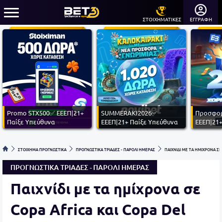
ΣΤΟΙΧΗΜΑΤΙΚΕΣ
ΕΓΓΡΑΦΗ
Promo STX500✅ ΕΕΕΠ|21+
SUMMERAKI2026✅
Προσφορ
Παίξε Υπεύθυνα
ΕΕΕΠ|21+ Παίξε Υπεύθυνα
ΕΕΕΠ|21+
ΣΤΟΙΧΗΜΑ ΠΡΟΓΝΩΣΤΙΚΑ
ΠΡΟΓΝΩΣΤΙΚΑ ΤΡΙΑΔΕΣ - ΠΑΡΟΛΙ ΗΜΕΡΑΣ
ΠΑΙΧΝΙΔΙ ΜΕ ΤΑ ΗΜΙΧΡΟΝΑ ΣΕ
ΠΡΟΓΝΩΣΤΙΚΑ ΤΡΙΑΔΕΣ - ΠΑΡΟΛΙ ΗΜΕΡΑΣ
Παιχνίδι με τα ημίχρονα σε
Copa Africa και Copa Del