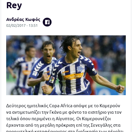
Rey
Ανδρέας Κωφός
02/02/2017 - 13:51
Δεύτερος ημιτελικός Copa Africa απόψε με το Καμερούν
να αντιμετωπίζει την Γκάνα με φόντο το εισιτήριο για τον
τελικό όπου περιμένει η Αίγυπτος. Οι Καμερουνέζοι
έρχονται από τη μεγάλη πρόκριση επί της Σενεγάλης στα
προημιτελικά καταφέρνοντας στη διαδικασία των πέναλτι