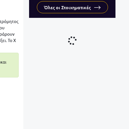
Όλες οι Στοιχηματικές
Ατρόμητος
του
κοράρουν
ει. Το Χ
 και