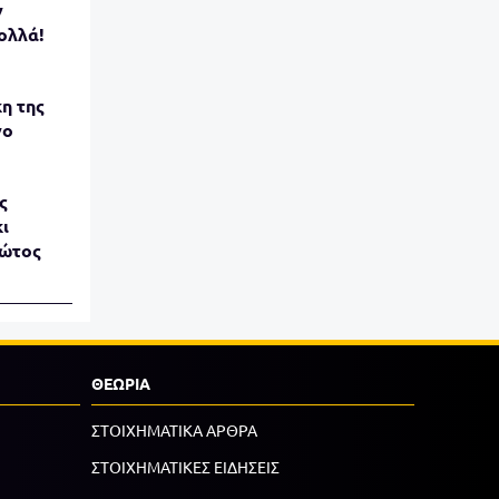
ν
ολλά!
η της
νο
ς
ι
ρώτος
ΘΕΩΡΙΑ
ΣΤΟΙΧΗΜΑΤΙΚΑ ΑΡΘΡΑ
ΣΤΟΙΧΗΜΑΤΙΚΕΣ ΕΙΔΗΣΕΙΣ