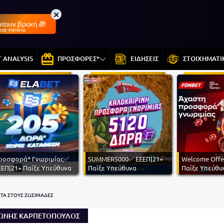
τουν βροχή 🎁
 ΠΑΙΞΕ ΥΠΕΥΘΥΝΑ
 ANALYSIS
ΠΡΟΣΦΟΡΕΣ*
ΕΙΔΗΣΕΙΣ
ΣΤΟΙΧΗΜΑΤΙΚ
ροσφορά* Γνωριμίας✅
SUMMER5000✅ ΕΕΕΠ|21+
Welcome Offe
ΕΕΠ|21+ Παίξε Υπεύθυνα
Παίξε Υπεύθυνα
Παίξε Υπεύθυ
ΕΤΑ ΣΤΟΥΣ ΖΩΣΙΜΑΔΕΣ
ΩΝΗΣ ΚΑΡΠΕΤΟΠΟΥΛΟΣ