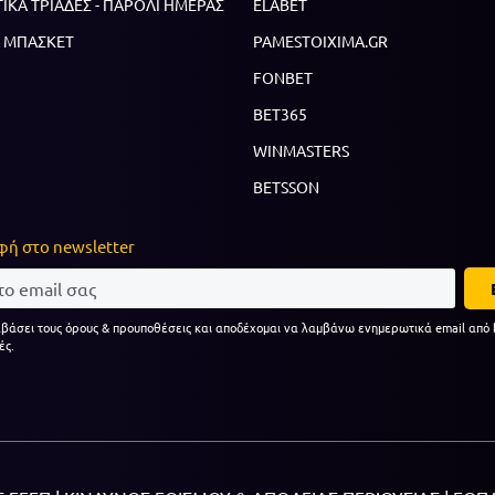
ΚΑ ΤΡΙΑΔΕΣ - ΠΑΡΟΛΙ ΗΜΕΡΑΣ
ELABET
 ΜΠΑΣΚΕΤ
PAMESTOIXIMA.GR
FONBET
BET365
WINMASTERS
BETSSON
φή στο newsletter
αβάσει τους όρους & προυποθέσεις και αποδέχομαι να λαμβάνω ενημερωτικά email από b
ές.