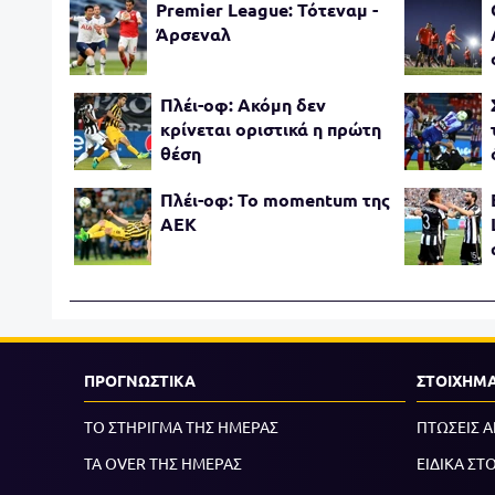
Premier League: Τότεναμ -
Άρσεναλ
Πλέι-οφ: Ακόμη δεν
κρίνεται οριστικά η πρώτη
θέση
Πλέι-οφ: To momentum της
ΑΕΚ
ΠΡΟΓΝΩΣΤΙΚΑ
ΣΤΟΙΧΗΜ
ΤΟ ΣΤΗΡΙΓΜΑ ΤΗΣ ΗΜΕΡΑΣ
ΠΤΩΣΕΙΣ 
ΤΑ OVER ΤΗΣ ΗΜΕΡΑΣ
ΕΙΔΙΚΑ ΣΤ