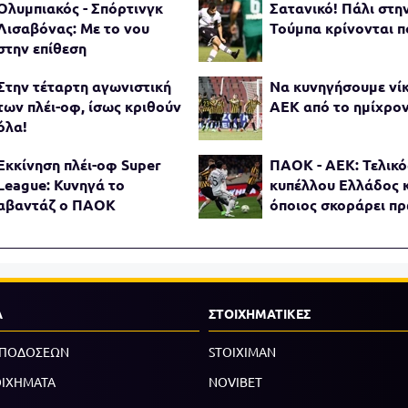
Ολυμπιακός - Σπόρτινγκ
Σατανικό! Πάλι στη
Λισαβόνας: Με το νου
Τούμπα κρίνονται π
στην επίθεση
Στην τέταρτη αγωνιστική
Να κυνηγήσουμε νίκ
των πλέι-οφ, ίσως κριθούν
ΑΕΚ από το ημίχρο
όλα!
Εκκίνηση πλέι-οφ Super
ΠΑΟΚ - ΑΕΚ: Τελικό
League: Κυνηγά το
κυπέλλου Ελλάδος κ
αβαντάζ ο ΠΑΟΚ
όποιος σκοράρει π
Α
ΣΤΟΙΧΗΜΑΤΙΚΕΣ
ΑΠΟΔΟΣΕΩΝ
STOIXIMAN
ΟΙΧΗΜΑΤΑ
NOVIBET