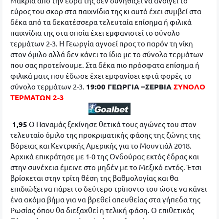
Μακριά από την έδρα της δεν συνηθίζει να ανοίγει το
εύρος του σκορ στα παιχνίδια της κι αυτό έχει συμβεί στα
δέκα από τα δεκατέσσερα τελευταία επίσημα ή φιλικά
παιχνίδια της στα οποία έχει εμφανιστεί το σύνολο
τερμάτων 2-3. Η Γεωργία αγνοεί προς το παρόν τη νίκη
στον όμιλο αλλά δεν κάνει το ίδιο με το σύνολο τερμάτων
που σας προτείνουμε. Στα δέκα πιο πρόσφατα επίσημα ή
φιλικά ματς που έδωσε έχει εμφανίσει εφτά φορές το
σύνολο τερμάτων 2-3.
19:00 ΓΕΩΡΓΙΑ –ΣΕΡΒΙΑ
ΣΥΝΟΛΟ
ΤΕΡΜΑΤΩΝ 2-3
1,95
Ο Παναμάς ξεκίνησε θετικά τους αγώνες του στον
τελευταίο όμιλο της προκριματικής φάσης της ζώνης της
Βόρειας και Κεντρικής Αμερικής για το Μουντιάλ 2018.
Αρχικά επικράτησε με 1-0 της Ονδούρας εκτός έδρας και
στην συνέχεια έμεινε στο μηδέν με το Μεξικό εντός. Έτσι
βρίσκεται στην τρίτη θέση της βαθμολογίας και θα
επιδιώξει να πάρει το δεύτερο τρίποντο του ώστε να κάνει
ένα ακόμα βήμα για να βρεθεί απευθείας στα γήπεδα της
Ρωσίας όπου θα διεξαχθεί η τελική φάση. Ο επιθετικός