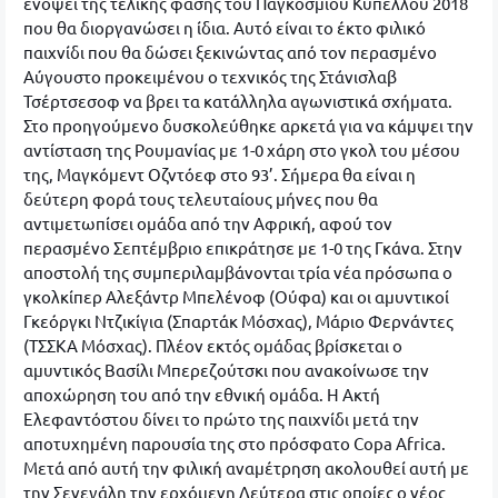
ενόψει της τελικής φάσης του Παγκοσμίου Κυπέλλου 2018
που θα διοργανώσει η ίδια. Αυτό είναι το έκτο φιλικό
παιχνίδι που θα δώσει ξεκινώντας από τον περασμένο
Αύγουστο προκειμένου ο τεχνικός της Στάνισλαβ
Τσέρτσεσοφ να βρει τα κατάλληλα αγωνιστικά σχήματα.
Στο προηγούμενο δυσκολεύθηκε αρκετά για να κάμψει την
αντίσταση της Ρουμανίας με 1-0 χάρη στο γκολ του μέσου
της, Μαγκόμεντ Οζντόεφ στο 93’. Σήμερα θα είναι η
δεύτερη φορά τους τελευταίους μήνες που θα
αντιμετωπίσει ομάδα από την Αφρική, αφού τον
περασμένο Σεπτέμβριο επικράτησε με 1-0 της Γκάνα. Στην
αποστολή της συμπεριλαμβάνονται τρία νέα πρόσωπα ο
γκολκίπερ Αλεξάντρ Μπελένοφ (Ούφα) και οι αμυντικοί
Γκεόργκι Ντζικίγια (Σπαρτάκ Μόσχας), Μάριο Φερνάντες
(ΤΣΣΚΑ Μόσχας). Πλέον εκτός ομάδας βρίσκεται ο
αμυντικός Βασίλι Μπερεζούτσκι που ανακοίνωσε την
αποχώρηση του από την εθνική ομάδα. Η Ακτή
Ελεφαντόστου δίνει το πρώτο της παιχνίδι μετά την
αποτυχημένη παρουσία της στο πρόσφατο Copa Africa.
Μετά από αυτή την φιλική αναμέτρηση ακολουθεί αυτή με
την Σενεγάλη την ερχόμενη Δεύτερα στις οποίες ο νέος