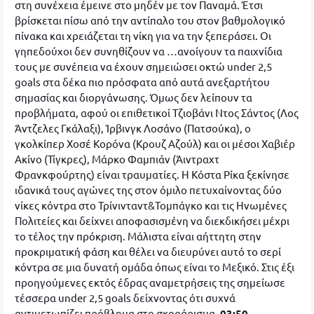
στη συνέχεια έμεινε στο μηδέν με τον Παναμά. Έτσι
βρίσκεται πίσω από την αντίπαλο του στον βαθμολογικό
πίνακα και χρειάζεται τη νίκη για να την ξεπεράσει. Οι
γηπεδούχοι δεν συνηθίζουν να …ανοίγουν τα παιχνίδια
τους με συνέπεια να έχουν σημειώσει οκτώ under 2,5
goals στα δέκα πιο πρόσφατα από αυτά ανεξαρτήτου
σημασίας και διοργάνωσης. Όμως δεν λείπουν τα
προβλήματα, αφού οι επιθετικοί Τζιοβάνι Ντος Σάντος (Λος
Άντζελες Γκάλαξι), Ίρβινγκ Λοσάνο (Πατσούκα), ο
γκολκίπερ Χοσέ Κορόνα (Κρουζ Αζούλ) και οι μέσοι Χαβιέρ
Ακίνο (Τίγκρες), Μάρκο Φαμπιάν (Άιντραχτ
Φρανκφούρτης) είναι τραυματίες. Η Κόστα Ρίκα ξεκίνησε
ιδανικά τους αγώνες της στον όμιλο πετυχαίνοντας δύο
νίκες κόντρα στο Τρίνινταντ&Τομπάγκο και τις Ηνωμένες
Πολιτείες και δείχνει αποφασισμένη να διεκδικήσει μέχρι
το τέλος την πρόκριση. Μάλιστα είναι αήττητη στην
προκριματική φάση και θέλει να διευρύνει αυτό το σερί
κόντρα σε μια δυνατή ομάδα όπως είναι το Μεξικό. Στις έξι
προηγούμενες εκτός έδρας αναμετρήσεις της σημείωσε
τέσσερα under 2,5 goals δείχνοντας ότι συχνά
αντιμετωπίζει πρόβλημα στο σκοράρισμα.
03:50