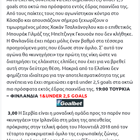
goals στα οκτώ πιο πρόσφατα εντός έδρας παιχνίδια της.
Από τους παίκτες τους που αγωνίστηκαν κόντρα στο
Κόσοβο και απουσιάζουν σήμερα ξεχωρίζουν ο
τιμωρημένος μέσος Χακάν Τσαλχάνογλου και ο επιθετικός
Μπουράκ Γιλμάζ της Μπεϊτζινγκ Γκουοάν που δεν κλήθηκε.
Η Φινλανδία έχει πάρει μόλις έναν βαθμό στα τέσσερα
προηγούμενα ματς που έδωσε στον όμιλο. Σ’ αυτό τον
αγώνα θα «κυνηγήσει» την πρώτη της νίκη ώστε να
διατηρήσει τις ελάχιστες ελπίδες που έχει για να βρεθεί
αυτή στην δεύτερη θέση. Μακριά από το Ελσίνκι δεν
φημίζεται ιδιαίτερα για την αποτελεσματικότητα της με
συνέπεια να έχει σημειώσει εφτά under 2,5 goals στα οκτώ
πιο πρόσφατα εκτός έδρας παιχνίδια της.
19:00 ΤΟΥΡΚΙΑ
– ΦΙΝΛΑΝΔΙΑ
1&UNDER 2,5 GOALS
3,00
Η Σερβία είναι η μοναδική ομάδα προς το παρόν που
«κυνηγάει» την Ιρλανδία στη μάχη της απευθείας
πρόκρισης στην τελική φάση του Μουντιάλ 2018 από τον
τέταρτο προκριματικό όμιλο της ευρωπαϊκής ζώνης.