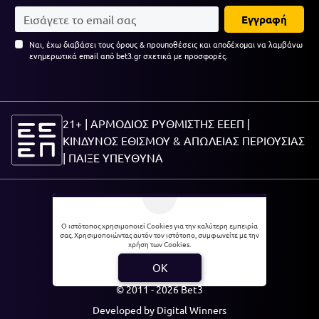
Εγγραφή
Ναι, έχω διαβάσει τους όρους & προυποθέσεις και αποδέχομαι να λαμβάνω
ενημερωτικά email από bet3.gr σχετικά με προσφορές.
21+ | ΑΡΜΟΔΙΟΣ ΡΥΘΜΙΣΤΗΣ ΕΕΕΠ |
ΚΙΝΔΥΝΟΣ ΕΘΙΣΜΟΥ & ΑΠΩΛΕΙΑΣ ΠΕΡΙΟΥΣΙΑΣ
|
ΠΑΙΞΕ ΥΠΕΥΘΥΝΑ
21+
Ο ιστότοπος χρησιμοποιεί Cookies για την καλύτερη εμπειρία
σας. Χρησιμοποιώντας αυτόν τον ιστότοπο, συμφωνείτε με την
χρήση των Cookies.
Πολιτική Απορρήτου |
Θέσεις εργασίας
OK
© 2011 - 2026 Bet3
Developed by
Digital Winners