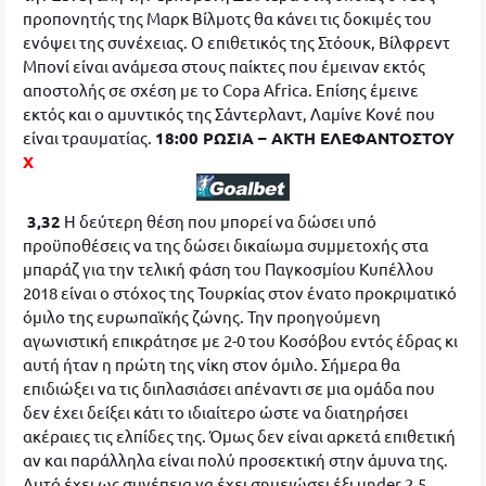
προπονητής της Μαρκ Βίλμοτς θα κάνει τις δοκιμές του
ενόψει της συνέχειας. Ο επιθετικός της Στόουκ, Βίλφρεντ
Μπονί είναι ανάμεσα στους παίκτες που έμειναν εκτός
αποστολής σε σχέση με το Copa Africa. Επίσης έμεινε
εκτός και ο αμυντικός της Σάντερλαντ, Λαμίνε Κονέ που
είναι τραυματίας.
18:00 ΡΩΣΙΑ – ΑΚΤΗ ΕΛΕΦΑΝΤΟΣΤΟΥ
Χ
3,32
Η δεύτερη θέση που μπορεί να δώσει υπό
προϋποθέσεις να της δώσει δικαίωμα συμμετοχής στα
μπαράζ για την τελική φάση του Παγκοσμίου Κυπέλλου
2018 είναι ο στόχος της Τουρκίας στον ένατο προκριματικό
όμιλο της ευρωπαϊκής ζώνης. Την προηγούμενη
αγωνιστική επικράτησε με 2-0 του Κοσόβου εντός έδρας κι
αυτή ήταν η πρώτη της νίκη στον όμιλο. Σήμερα θα
επιδιώξει να τις διπλασιάσει απέναντι σε μια ομάδα που
δεν έχει δείξει κάτι το ιδιαίτερο ώστε να διατηρήσει
ακέραιες τις ελπίδες της. Όμως δεν είναι αρκετά επιθετική
αν και παράλληλα είναι πολύ προσεκτική στην άμυνα της.
Αυτό έχει ως συνέπεια να έχει σημειώσει έξι under 2,5