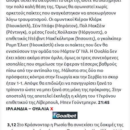
την πολύ καλή θέση της. Όμως θα αγωνιστεί χωρίς
αρκετούς παίκτες που αναγκάστηκαν να αποχωρήσουν
λόγω τραυματισμού. Οι αμυντικοί Κιέραν Κλάρκ
(Νιουκάστλ), Σέιν Ντάφι (Μπράιτον), Πολ ΜακΣέιν
(Ρέντινγκ), ο μέσος Γουές Χούλαχαν (Νόργουιτς), ο
επιθετικός Ντέιβιντ ΜακΓκόλντρικ (Ίπσουιτς), ο γκολκίπερ
Ρομπ Έλιοτ (Νιουκάστλ) είναι οι παίκτες που δεν θα
ενισχύσουν την ομάδα του Μάρτιν Ο’ Νιλ. Η Ουαλία δεν
έχει χάσει ακόμα στον όμιλο, όμως οι τρεις συνεχόμενες
ισοπαλίες που σημείωσε την έφεραν τέσσερις βαθμούς
πίσω από την αντίπαλο της. Μάλιστα στις δύο πιο
πρόσφατες κόντρα στην Γεωργία και την Σερβία το σκορ
ήταν 1-1. Απόψε θα επιδιώξει να πανηγυρίσει ξανά το
τρίποντο ώστε να μπει ξανά στη μάχη της πρόκρισης. Στην
αποστολή της αποτελεί έκπληξη η κλήση του 17χρόνου
επιθετικού της Λίβερπουλ, Μπεν Γούντμπερν.
21:45
ΙΡΛΑΝΔΙΑ – ΟΥΑΛΙΑ
Χ
3,12
Στο Κράσνονταρ η Ρωσία θα συνεχίσει τις δοκιμές της