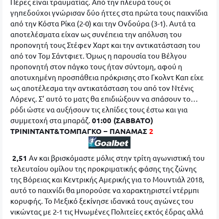
Πέρες είναι τραυματίας. Από την πλευρά τους οι
γηπεδούχοι γνώρισαν δύο ήττες στα πρώτα τους παιχνίδια
από την Κόστα Ρίκα (2-0) και την Ονδούρα (3-1). Αυτά τα
αποτελέσματα είχαν ως συνέπεια την απόλυση του
προπονητή τους Στέφεν Χαρτ και την αντικατάσταση του
από τον Τομ Σάντφιετ. Όμως η παρουσία του Βέλγου
προπονητή στον πάγκο τους ήταν σύντομη, αφού η
αποτυχημένη προσπάθεια πρόκρισης στο Γκολντ Καπ είχε
ως αποτέλεσμα την αντικατάσταση του από τον Ντένις
Λόρενς. Σ’ αυτό το ματς θα επιδιώξουν να σπάσουν το…
ρόδι ώστε να αυξήσουν τις ελπίδες τους έστω και για
συμμετοχή στα μπαράζ.
01:00 (ΣΑΒΒΑΤΟ)
ΤΡΙΝΙΝΤΑΝΤ&ΤΟΜΠΑΓΚΟ – ΠΑΝΑΜΑΣ
2
2,51
Αν και βρισκόμαστε μόλις στην τρίτη αγωνιστική του
τελευταίου ομίλου της προκριματικής φάσης της ζώνης
της Βόρειας και Κεντρικής Αμερικής για το Μουντιάλ 2018,
αυτό το παιχνίδι θα μπορούσε να χαρακτηριστεί ντέρμπι
κορυφής. Το Μεξικό ξεκίνησε ιδανικά τους αγώνες του
νικώντας με 2-1 τις Ηνωμένες Πολιτείες εκτός έδρας αλλά