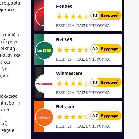
οετοιμασία
Fonbet
αφορικά
☆☆☆☆☆
★★★★★
8.8
Εγγραφή
ΕΕΕΠ | 21+ | ΠΑΙΞΕ ΥΠΕΥΘΥΝΑ
ετωπίζει
Bet365
αι δεμένη
ιοίκηση
☆☆☆☆☆
★★★★★
8.9
Εγγραφή
αι αν και
ΕΕΕΠ | 21+ | ΠΑΙΞΕ ΥΠΕΥΘΥΝΑ
ς και
τή η
Winmasters
ς να
☆☆☆☆☆
★★★★★
8.5
Εγγραφή
ΕΕΕΠ | 21+ | ΠΑΙΞΕ ΥΠΕΥΘΥΝΑ
πέκλεισε
πίπεδο. Η
Betsson
ς από
☆☆☆☆☆
★★★★★
8.7
Εγγραφή
ς,
ιαξ
ΕΕΕΠ | 21+ | ΠΑΙΞΕ ΥΠΕΥΘΥΝΑ
 League,