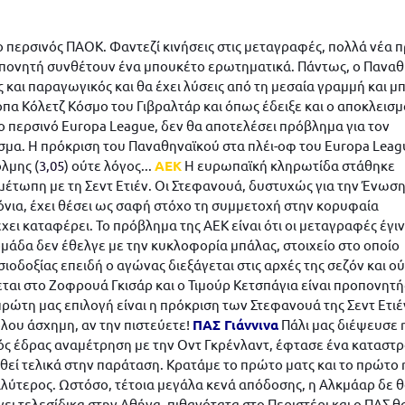
ο περσινός ΠΑΟΚ. Φαντεζί κινήσεις στις μεταγραφές, πολλά νέα
πονητή συνθέτουν ένα μπουκέτο ερωτηματικά. Πάντως, ο Παναθ
κός και παραγωγικός και θα έχει λύσεις από τη μεσαία γραμμή και μ
πα Κόλετζ Κόσμο του Γιβραλτάρ και όπως έδειξε και ο αποκλεισμ
ο περσινό Europa League, δεν θα αποτελέσει πρόβλημα για τον
α. Η πρόκριση του Παναθηναϊκού στα πλέι-οφ του Europa Leag
όλμης (
3,05
) ούτε λόγος...
ΑΕΚ
Η ευρωπαϊκή κληρωτίδα στάθηκε
έτωπη με τη Σεντ Ετιέν. Οι Στεφανουά, δυστυχώς για την Ένωση,
όνια, έχει θέσει ως σαφή στόχο τη συμμετοχή στην κορυφαία
χει καταφέρει. Το πρόβλημα της ΑΕΚ είναι ότι οι μεταγραφές έγι
ομάδα δεν έθελγε με την κυκλοφορία μπάλας, στοιχείο στο οποίο
ιοδοξίας επειδή ο αγώνας διεξάγεται στις αρχές της σεζόν και ού
εται στο Ζοφρουά Γκισάρ και ο Τιμούρ Κετσπάγια είναι προπονητή
πρώτη μας επιλογή είναι η πρόκριση των Στεφανουά της Σεντ Ετιέ
ιόλου άσχημη, αν την πιστεύετε!
ΠΑΣ Γιάννινα
Πάλι μας διέψευσε 
κτός έδρας αναμέτρηση με την Οντ Γκρένλαντ, έφτασε ένα καταστ
ιιθεί τελικά στην παράταση. Κρατάμε το πρώτο ματς και το πρώτο
αλύτερος. Ωστόσο, τέτοια μεγάλα κενά απόδοσης, η Αλκμάαρ δε θ
ει τελεσίδικα στην Αθήνα, πιθανότατα στο Περιστέρι και ο ΠΑΣ θα