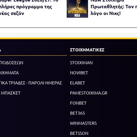
πλήρες πρόγραμμα της
Πρωταθλητής: Τον 
νέας σεζόν
λόγο οι Νικς!
Α
ΣΤΟΙΧΗΜΑΤΙΚΕΣ
ΑΠΟΔΟΣΕΩΝ
STOIXIMAN
ΟΙΧΗΜΑΤΑ
NOVIBET
ΚΑ ΤΡΙΑΔΕΣ - ΠΑΡΟΛΙ ΗΜΕΡΑΣ
ELABET
 ΜΠΑΣΚΕΤ
PAMESTOIXIMA.GR
FONBET
BET365
WINMASTERS
BETSSON