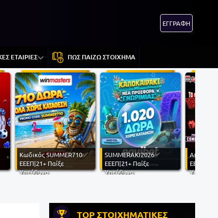
ΕΓΓΡΑΦΗ
ΕΣ ΕΤΑΙΡΙΕΣ
ΠΩΣ ΠΑΙΖΩ ΣΤΟΙΧΗΜΑ
Κωδικός SUMMER710✅
SUMMERAKI2026✅
Αποκλεισ
ΕΕΕΠ|21+ Παίξε
ΕΕΕΠ|21+ Παίξε
ΕΕΕΠ|21+
Υπεύθυνα
Υπεύθυνα
Υπεύθυν
TOP ΣΤΟΙΧΗΜΑΤΙΚΕΣ