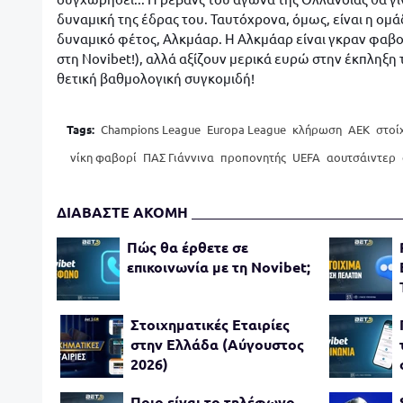
δυναμική της έδρας του. Ταυτόχρονα, όμως, είναι η ομά
δυναμικό φέτος, Αλκμάαρ. Η Αλκμάαρ είναι γκραν φαβορ
στη Novibet!), αλλά αξίζουν μερικά ευρώ στην έκπληξη
θετική βαθμολογική συγκομιδή!
Tags:
Champions League
Europa League
κλήρωση
ΑΕΚ
στοί
νίκη φαβορί
ΠΑΣ Γιάννινα
προπονητής
UEFA
αουτσάιντερ
ΔΙΑΒΑΣΤΕ ΑΚΟΜΗ
Πώς θα έρθετε σε
επικοινωνία με τη Novibet;
Στοιχηματικές Εταιρίες
στην Ελλάδα (Αύγουστος
2026)
Ποιο είναι το τηλέφωνο