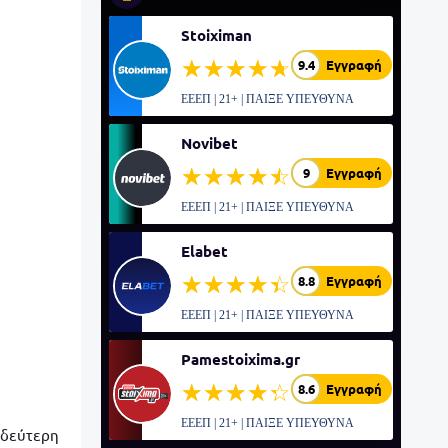
Stoiximan
☆☆☆☆☆
★★★★★
9.4
Εγγραφή
ΕΕΕΠ | 21+ | ΠΑΙΞΕ ΥΠΕΥΘΥΝΑ
Novibet
☆☆☆☆☆
★★★★★
9
Εγγραφή
ΕΕΕΠ | 21+ | ΠΑΙΞΕ ΥΠΕΥΘΥΝΑ
Elabet
☆☆☆☆☆
★★★★★
8.8
Εγγραφή
ΕΕΕΠ | 21+ | ΠΑΙΞΕ ΥΠΕΥΘΥΝΑ
Pamestoixima.gr
☆☆☆☆☆
★★★★★
8.6
Εγγραφή
ΕΕΕΠ | 21+ | ΠΑΙΞΕ ΥΠΕΥΘΥΝΑ
 δεύτερη