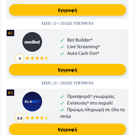
Εγγραφή
ΕΕΕΠ | 21+ | ΠΑΙΞΕ ΥΠΕΥΘΥΝΑ
Bet Builder*
Live Streaming*
Auto Cash Out*
☆☆☆☆☆
★★★★★
9
Εγγραφή
ΕΕΕΠ | 21+ | ΠΑΙΞΕ ΥΠΕΥΘΥΝΑ
Προσφορά* γνωριμίας
Ενίσχυση* στο παρολί
Πρώιμη πληρωμή σε όλα τα
σπόρ
☆☆☆☆☆
★★★★★
8.8
Εγγραφή