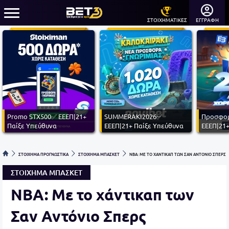
ΣΤΟΙΧΗΜΑΤΙΚΕΣ
ΕΓΓΡΑΦΗ
Promo STX500✅ ΕΕΕΠ|21+
SUMMERAKI2026✅
Προσφορ
Παίξε Υπεύθυνα
ΕΕΕΠ|21+ Παίξε Υπεύθυνα
ΕΕΕΠ|21+
ΣΤΟΙΧΗΜΑ ΠΡΟΓΝΩΣΤΙΚΑ
ΣΤΟΙΧΗΜΑ ΜΠΑΣΚΕΤ
NBA: ΜΕ ΤΟ ΧΑΝΤΙΚΑΠ ΤΩΝ ΣΑΝ ΑΝΤΟΝΙΟ ΣΠΕΡΣ
ΣΤΟΙΧΗΜΑ ΜΠΑΣΚΕΤ
NBA: Με το χάντικαπ των
Σαν Αντόνιο Σπερς