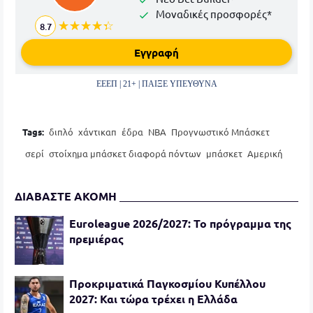
Μοναδικές προσφορές*
☆☆☆☆☆
★★★★★
8.7
Εγγραφή
ΕΕΕΠ | 21+ | ΠΑΙΞΕ ΥΠΕΥΘΥΝΑ
Tags:
διπλό
χάντικαπ
έδρα
NBA
Προγνωστικό Μπάσκετ
σερί
στοίχημα μπάσκετ διαφορά πόντων
μπάσκετ
Αμερική
ΔΙΑΒΑΣΤΕ ΑΚΟΜΗ
Euroleague 2026/2027: Το πρόγραμμα της
πρεμιέρας
Προκριματικά Παγκοσμίου Κυπέλλου
2027: Και τώρα τρέχει η Ελλάδα