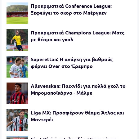
Προκριματικά Conference League:
Ξεφεύγει το σκορ στο Μπέργκεν
Προκριματικά Champions League: Ματς
με θέαμα και γκολ
Superettan: Η ανάγκη για βαθμούς
φέρνει Over στο Έρεμπρο
Allsvenskan: Παιχνίδι για πολλά γκολ το
Μπρομαποϊκάρνα - Μάλμε
Liga MX: Προσφέρουν θέαμα Άτλας και
Μοντερέι