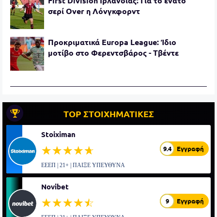
First Division Ιρλανδίας: Για το ένατο
σερί Over η Λόνγκφορντ
Προκριματικά Europa League: Ίδιο
μοτίβο στο Φερεντσβάρος - Τβέντε
TOP ΣΤΟΙΧΗΜΑΤΙΚΕΣ
Stoiximan
☆☆☆☆☆
★★★★★
9.4
Εγγραφή
ΕΕΕΠ | 21+ | ΠΑΙΞΕ ΥΠΕΥΘΥΝΑ
Novibet
☆☆☆☆☆
★★★★★
9
Εγγραφή