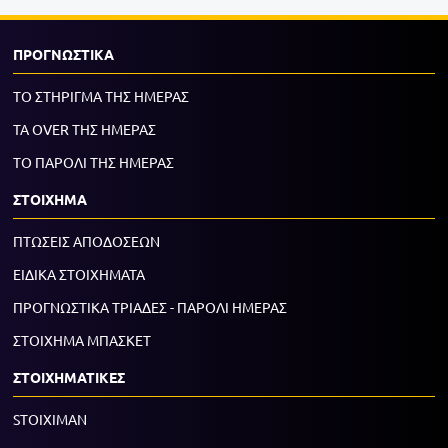
ΠΡΟΓΝΩΣΤΙΚΑ
ΤΟ ΣΤΗΡΙΓΜΑ ΤΗΣ ΗΜΕΡΑΣ
ΤΑ OVER ΤΗΣ ΗΜΕΡΑΣ
ΤΟ ΠΑΡΟΛΙ ΤΗΣ ΗΜΕΡΑΣ
ΣΤΟΙΧΗΜΑ
ΠΤΩΣΕΙΣ ΑΠΟΔΟΣΕΩΝ
ΕΙΔΙΚΑ ΣΤΟΙΧΗΜΑΤΑ
ΠΡΟΓΝΩΣΤΙΚΑ ΤΡΙΑΔΕΣ - ΠΑΡΟΛΙ ΗΜΕΡΑΣ
ΣΤΟΙΧΗΜΑ ΜΠΑΣΚΕΤ
ΣΤΟΙΧΗΜΑΤΙΚΕΣ
STOIXIMAN