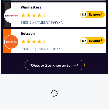
Winmasters
☆☆☆☆☆
★★★★★
8.5
Εγγραφή
ΕΕΕΠ | 21+ | ΠΑΙΞΕ ΥΠΕΥΘΥΝΑ
Betsson
☆☆☆☆☆
★★★★★
8.7
Εγγραφή
ΕΕΕΠ | 21+ | ΠΑΙΞΕ ΥΠΕΥΘΥΝΑ
Όλες οι Στοιχηματικές