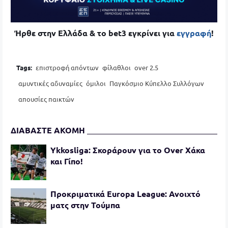
Ήρθε στην Ελλάδα & το bet3 εγκρίνει για
εγγραφή
!
Tags:
επιστροφή απόντων
φίλαθλοι
over 2.5
αμυντικές αδυναμίες
όμιλοι
Παγκόσμιο Κύπελλο Συλλόγων
απουσίες παικτών
ΔΙΑΒΑΣΤΕ ΑΚΟΜΗ
Ykkosliga: Σκοράρουν για το Over Χάκα
και Γίπο!
Προκριματικά Europa League: Ανοιχτό
ματς στην Τούμπα