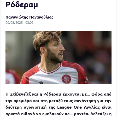
Ρόδεραμ
Παναγιώτης Παναγούλιας
09/08/2025 - 03:02
Η Στίβενεϊτζ και η Ρόδεραμ έρχονται με... φόρα από
την πρεμιέρα και στη μεταξύ τους συνάντηση για την
δεύτερη αγωνιστική της League One Αγγλίας είναι
αρκετά πιθανό να εμπλακούν σε... ροντέο. Δελεάζει η