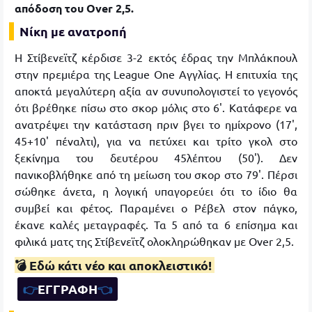
απόδοση του Over 2,5.
Νίκη με ανατροπή
Η Στίβενεϊτζ κέρδισε 3-2 εκτός έδρας την Μπλάκπουλ
στην πρεμιέρα της League One Αγγλίας. Η επιτυχία της
αποκτά μεγαλύτερη αξία αν συνυπολογιστεί το γεγονός
ότι βρέθηκε πίσω στο σκορ μόλις στο 6'. Κατάφερε να
ανατρέψει την κατάσταση πριν βγει το ημίχρονο (17',
45+10' πέναλτι), για να πετύχει και τρίτο γκολ στο
ξεκίνημα του δευτέρου 45λέπτου (50'). Δεν
πανικοβλήθηκε από τη μείωση του σκορ στο 79'. Πέρσι
σώθηκε άνετα, η λογική υπαγορεύει ότι το ίδιο θα
συμβεί και φέτος. Παραμένει ο Ρέβελ στον πάγκο,
έκανε καλές μεταγραφές. Τα 5 από τα 6 επίσημα και
φιλικά ματς της Στίβενεϊτζ ολοκληρώθηκαν με Over 2,5.
💣 Εδώ κάτι νέο και αποκλειστικό!
👉
ΕΓΓΡΑΦΗ
👈