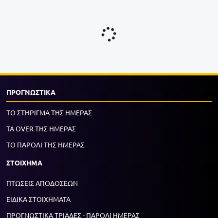
ΠΡΟΓΝΩΣΤΙΚΑ
ΤΟ ΣΤΗΡΙΓΜΑ ΤΗΣ ΗΜΕΡΑΣ
ΤΑ OVER ΤΗΣ ΗΜΕΡΑΣ
ΤΟ ΠΑΡΟΛΙ ΤΗΣ ΗΜΕΡΑΣ
ΣΤΟΙΧΗΜΑ
ΠΤΩΣΕΙΣ ΑΠΟΔΟΣΕΩΝ
ΕΙΔΙΚΑ ΣΤΟΙΧΗΜΑΤΑ
ΠΡΟΓΝΩΣΤΙΚΑ ΤΡΙΑΔΕΣ - ΠΑΡΟΛΙ ΗΜΕΡΑΣ