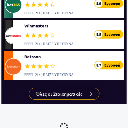
☆☆☆☆☆
★★★★★
8.9
Εγγραφή
ΕΕΕΠ | 21+ | ΠΑΙΞΕ ΥΠΕΥΘΥΝΑ
Winmasters
☆☆☆☆☆
★★★★★
8.5
Εγγραφή
ΕΕΕΠ | 21+ | ΠΑΙΞΕ ΥΠΕΥΘΥΝΑ
Betsson
☆☆☆☆☆
★★★★★
8.7
Εγγραφή
ΕΕΕΠ | 21+ | ΠΑΙΞΕ ΥΠΕΥΘΥΝΑ
Όλες οι Στοιχηματικές