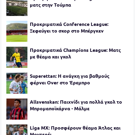
ματς στην Τούμπα
Προκριματικά Conference League:
Ξεφεύγει το σκορ στο Μπέργκεν
Προκριματικά Champions League: Ματς
με θέαμα και γκολ
Superettan: Η ανάγκη για βαθμούς
φέρνει Over στο Έρεμπρο
Allsvenskan: Παιχνίδι για πολλά γκολ το
Μπρομαποϊκάρνα - Μάλμε
Liga MX: Προσφέρουν θέαμα Άτλας και
Μοντερέι