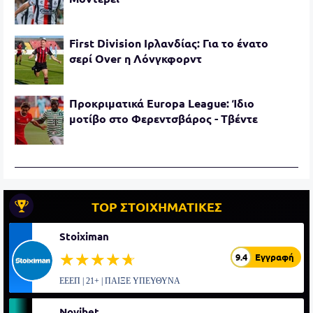
First Division Ιρλανδίας: Για το ένατο
σερί Over η Λόνγκφορντ
Προκριματικά Europa League: Ίδιο
μοτίβο στο Φερεντσβάρος - Τβέντε
TOP ΣΤΟΙΧΗΜΑΤΙΚΕΣ
Stoiximan
☆☆☆☆☆
★★★★★
9.4
Εγγραφή
ΕΕΕΠ | 21+ | ΠΑΙΞΕ ΥΠΕΥΘΥΝΑ
Novibet