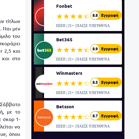
Fonbet
☆☆☆☆☆
★★★★★
8.8
Εγγραφή
ων τίτλων
ΕΕΕΠ | 21+ | ΠΑΙΞΕ ΥΠΕΥΘΥΝΑ
. Ναι μεν
όμιλο του
Bet365
 σκοράρει
☆☆☆☆☆
★★★★★
8.9
Εγγραφή
r 2,5 και
 και στο
ΕΕΕΠ | 21+ | ΠΑΙΞΕ ΥΠΕΥΘΥΝΑ
Winmasters
☆☆☆☆☆
★★★★★
8.5
Εγγραφή
ΕΕΕΠ | 21+ | ΠΑΙΞΕ ΥΠΕΥΘΥΝΑ
ο Σάββατο
Betsson
ή, με το
☆☆☆☆☆
★★★★★
8.7
Εγγραφή
ε σκορ 1-
λείται να
ΕΕΕΠ | 21+ | ΠΑΙΞΕ ΥΠΕΥΘΥΝΑ
gue, όπου