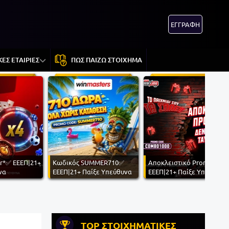
ΕΓΓΡΑΦΗ
ΕΣ ΕΤΑΙΡΙΕΣ
ΠΩΣ ΠΑΙΖΩ ΣΤΟΙΧΗΜΑ
r*✅ ΕΕΕΠ|21+
Κωδικός SUMMER710✅
Αποκλειστικό Promo✅
να
ΕΕΕΠ|21+ Παίξε Υπεύθυνα
ΕΕΕΠ|21+ Παίξε Υπεύθυνα
TOP ΣΤΟΙΧΗΜΑΤΙΚΕΣ