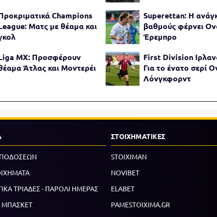
Προκριματικά Champions
Superettan: Η ανάγ
League: Ματς με θέαμα και
βαθμούς φέρνει Ov
γκολ
Έρεμπρο
Liga MX: Προσφέρουν
First Division Ιρλαν
θέαμα Άτλας και Μοντερέι
Για το ένατο σερί O
Λόνγκφορντ
Α
ΣΤΟΙΧΗΜΑΤΙΚΕΣ
ΑΠΟΔΟΣΕΩΝ
STOIXIMAN
ΟΙΧΗΜΑΤΑ
NOVIBET
ΚΑ ΤΡΙΑΔΕΣ - ΠΑΡΟΛΙ ΗΜΕΡΑΣ
ELABET
 ΜΠΑΣΚΕΤ
PAMESTOIXIMA.GR