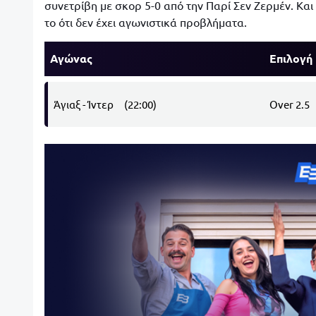
συνετρίβη με σκορ 5-0 από την Παρί Σεν Ζερμέν. Και 
το ότι δεν έχει αγωνιστικά προβλήματα.
Αγώνας
Επιλογή
Άγιαξ - Ίντερ (22:00)
Over 2.5