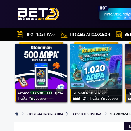
Μπαίνεις, παίρ
ΕΕΕΠ | 21+ |
ΠΡΟΓΝΩΣΤΙΚΑ
ΠΤΩΣΕΙΣ ΑΠΟΔΟΣΕΩΝ
BET
Promo STX500✅ ΕΕΕΠ|21+
SUMMERAKI2026✅
Π
Παίξε Υπεύθυνα
ΕΕΕΠ|21+ Παίξε Υπεύθυνα
Ε
ΣΤΟΙΧΗΜΑ ΠΡΟΓΝΩΣΤΙΚΑ
ΤΑ OVER ΤΗΣ ΗΜΕΡΑΣ
CHAMPIONS LE
Τ