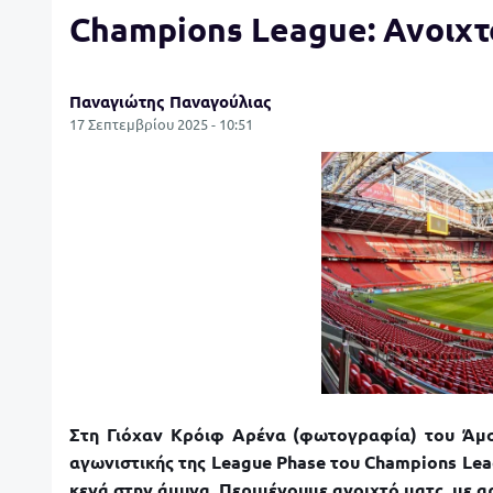
Champions League: Ανοιχτ
Παναγιώτης Παναγούλιας
17 Σεπτεμβρίου 2025 - 10:51
Στη Γιόχαν Κρόιφ Αρένα (φωτογραφία) του Άμστ
αγωνιστικής της League Phase του Champions Le
κενά στην άμυνα. Περιμένουμε ανοιχτό ματς, με α