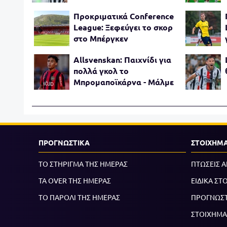
Προκριματικά Conference
League: Ξεφεύγει το σκορ
στο Μπέργκεν
Allsvenskan: Παιχνίδι για
πολλά γκολ το
Μπρομαποϊκάρνα - Μάλμε
ΠΡΟΓΝΩΣΤΙΚΑ
ΣΤΟΙΧΗΜ
ΤΟ ΣΤΗΡΙΓΜΑ ΤΗΣ ΗΜΕΡΑΣ
ΠΤΩΣΕΙΣ 
ΤΑ OVER ΤΗΣ ΗΜΕΡΑΣ
ΕΙΔΙΚΑ ΣΤ
ΤΟ ΠΑΡΟΛΙ ΤΗΣ ΗΜΕΡΑΣ
ΠΡΟΓΝΩΣΤΙ
ΣΤΟΙΧΗΜΑ