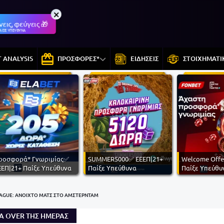
νεις, φεύγεις 🎁
 ΠΑΙΞΕ ΥΠΕΥΘΥΝΑ
 ANALYSIS
ΠΡΟΣΦΟΡΕΣ*
ΕΙΔΗΣΕΙΣ
ΣΤΟΙΧΗΜΑΤΙΚ
ροσφορά* Γνωριμίας✅
SUMMER5000✅ ΕΕΕΠ|21+
Welcome Offe
ΕΕΠ|21+ Παίξε Υπεύθυνα
Παίξε Υπεύθυνα
Παίξε Υπεύθυ
AGUE: ΑΝΟΙΧΤΟ ΜΑΤΣ ΣΤΟ ΑΜΣΤΕΡΝΤΑΜ
Α OVER ΤΗΣ ΗΜΕΡΑΣ