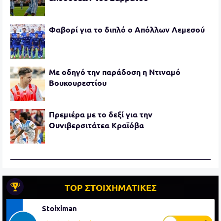
Φαβορί για το διπλό ο Απόλλων Λεμεσού
Με οδηγό την παράδοση η Ντιναμό
Βουκουρεστίου
Πρεμιέρα με το δεξί για την
Ουνιβερσιτάτεα Κραϊόβα
TOP ΣΤΟΙΧΗΜΑΤΙΚΕΣ
Stoiximan