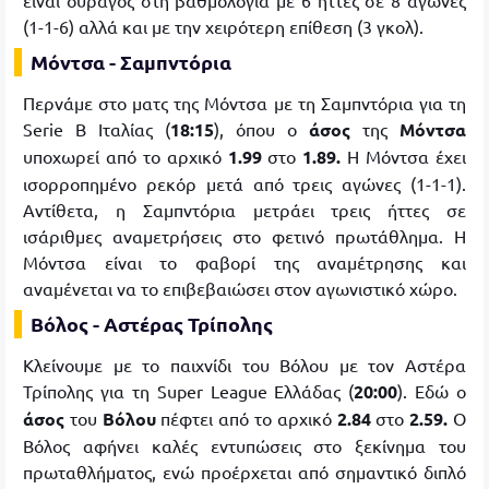
είναι ουραγός στη βαθμολογία με 6 ήττες σε 8 αγώνες
(1-1-6) αλλά και με την χειρότερη επίθεση (3 γκολ).
Μόντσα - Σαμπντόρια
Περνάμε στο ματς της Μόντσα με τη Σαμπντόρια για τη
Serie B Ιταλίας (
18:15
), όπου ο
άσος
της
Μόντσα
υποχωρεί από το αρχικό
1.99
στο
1.89.
Η Μόντσα έχει
ισορροπημένο ρεκόρ μετά από τρεις αγώνες (1-1-1).
Αντίθετα, η Σαμπντόρια μετράει τρεις ήττες σε
ισάριθμες αναμετρήσεις στο φετινό πρωτάθλημα. Η
Μόντσα είναι το φαβορί της αναμέτρησης και
αναμένεται να το επιβεβαιώσει στον αγωνιστικό χώρο.
Βόλος - Αστέρας Τρίπολης
Κλείνουμε με το παιχνίδι του Βόλου με τον Αστέρα
Τρίπολης για τη Super League Ελλάδας (
20:00
). Εδώ ο
άσος
του
Βόλου
πέφτει από το αρχικό
2.84
στο
2.59.
Ο
Βόλος αφήνει καλές εντυπώσεις στο ξεκίνημα του
πρωταθλήματος, ενώ προέρχεται από σημαντικό διπλό