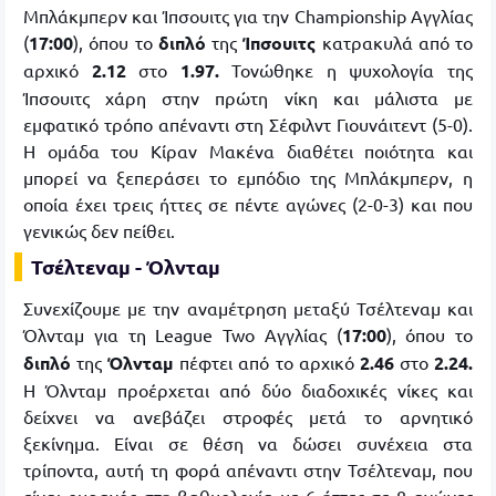
Μπλάκμπερν και Ίπσουιτς για την Championship Αγγλίας
(
17:00
), όπου το
διπλό
της
Ίπσουιτς
κατρακυλά από το
αρχικό
2.12
στο
1.97.
Τονώθηκε η ψυχολογία της
Ίπσουιτς χάρη στην πρώτη νίκη και μάλιστα με
εμφατικό τρόπο απέναντι στη Σέφιλντ Γιουνάιτεντ (5-0).
Η ομάδα του Κίραν Μακένα διαθέτει ποιότητα και
μπορεί να ξεπεράσει το εμπόδιο της Μπλάκμπερν, η
οποία έχει τρεις ήττες σε πέντε αγώνες (2-0-3) και που
γενικώς δεν πείθει.
Τσέλτεναμ - Όλνταμ
Συνεχίζουμε με την αναμέτρηση μεταξύ Τσέλτεναμ και
Όλνταμ για τη League Two Αγγλίας (
17:00
), όπου το
διπλό
της
Όλνταμ
πέφτει από το αρχικό
2.46
στο
2.24.
Η Όλνταμ προέρχεται από δύο διαδοχικές νίκες και
δείχνει να ανεβάζει στροφές μετά το αρνητικό
ξεκίνημα. Είναι σε θέση να δώσει συνέχεια στα
τρίποντα, αυτή τη φορά απέναντι στην Τσέλτεναμ, που