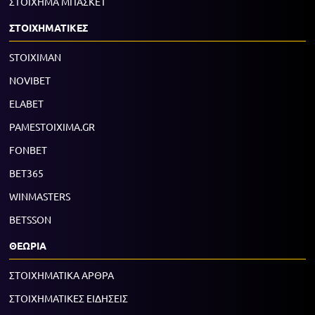
ΣΤΟΙΧΗΜΑ ΜΠΑΣΚΕΤ
ΣΤΟΙΧΗΜΑΤΙΚΕΣ
STOIXIMAN
NOVIBET
ELABET
PAMESTOIXIMA.GR
FONBET
BET365
WINMASTERS
BETSSON
ΘΕΩΡΙΑ
ΣΤΟΙΧΗΜΑΤΙΚΑ ΑΡΘΡΑ
ΣΤΟΙΧΗΜΑΤΙΚΕΣ ΕΙΔΗΣΕΙΣ