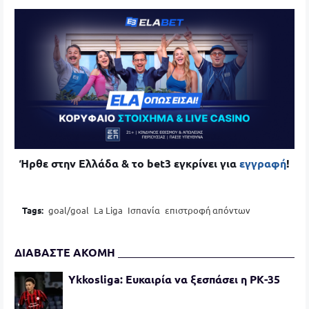
Ήρθε στην Ελλάδα & το bet3 εγκρίνει για
εγγραφή
!
Tags:
goal/goal
La Liga
Ισπανία
επιστροφή απόντων
ΔΙΑΒΑΣΤΕ ΑΚΟΜΗ
Ykkosliga: Ευκαιρία να ξεσπάσει η ΡΚ-35