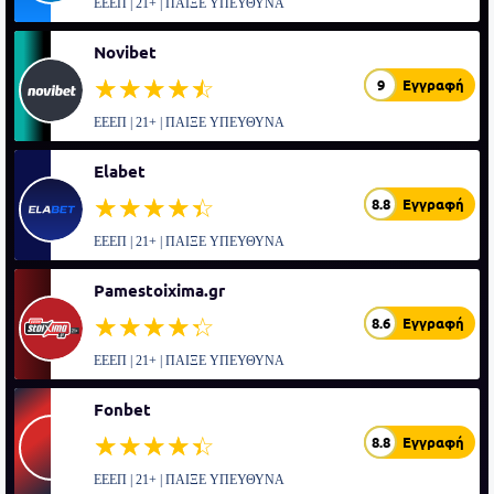
ΕΕΕΠ | 21+ | ΠΑΙΞΕ ΥΠΕΥΘΥΝΑ
Novibet
☆☆☆☆☆
★★★★★
9
Εγγραφή
ΕΕΕΠ | 21+ | ΠΑΙΞΕ ΥΠΕΥΘΥΝΑ
Elabet
☆☆☆☆☆
★★★★★
8.8
Εγγραφή
ΕΕΕΠ | 21+ | ΠΑΙΞΕ ΥΠΕΥΘΥΝΑ
Pamestoixima.gr
☆☆☆☆☆
★★★★★
8.6
Εγγραφή
ΕΕΕΠ | 21+ | ΠΑΙΞΕ ΥΠΕΥΘΥΝΑ
Fonbet
☆☆☆☆☆
★★★★★
8.8
Εγγραφή
ΕΕΕΠ | 21+ | ΠΑΙΞΕ ΥΠΕΥΘΥΝΑ