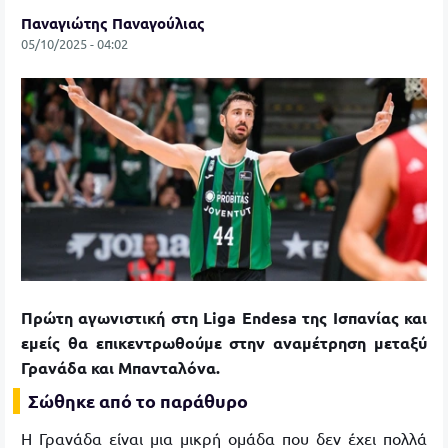
Παναγιώτης Παναγούλιας
05/10/2025 - 04:02
Πρώτη αγωνιστική στη Liga Endesa της Ισπανίας και
εμείς θα επικεντρωθούμε στην αναμέτρηση μεταξύ
Γρανάδα και Μπανταλόνα.
Σώθηκε από το παράθυρο
Η Γρανάδα είναι μια μικρή ομάδα που δεν έχει πολλά