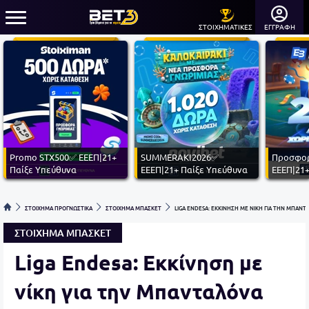
ΣΤΟΙΧΗΜΑΤΙΚΕΣ
ΕΓΓΡΑΦΗ
Promo STX500✅ ΕΕΕΠ|21+
SUMMERAKI2026✅
Προσφορ
Παίξε Υπεύθυνα
ΕΕΕΠ|21+ Παίξε Υπεύθυνα
ΕΕΕΠ|21+
ΣΤΟΙΧΗΜΑ ΠΡΟΓΝΩΣΤΙΚΑ
ΣΤΟΙΧΗΜΑ ΜΠΑΣΚΕΤ
LIGA ENDESA: ΕΚΚΙΝΗΣΗ ΜΕ ΝΙΚΗ ΓΙΑ ΤΗΝ ΜΠΑΝ
ΣΤΟΙΧΗΜΑ ΜΠΑΣΚΕΤ
Liga Endesa: Εκκίνηση με
νίκη για την Μπανταλόνα