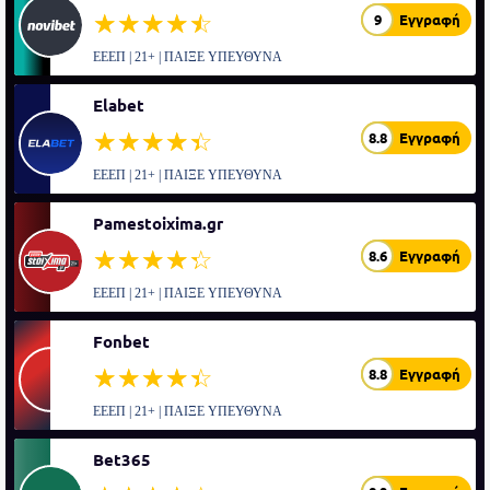
☆☆☆☆☆
★★★★★
9
Εγγραφή
ΕΕΕΠ | 21+ | ΠΑΙΞΕ ΥΠΕΥΘΥΝΑ
Elabet
☆☆☆☆☆
★★★★★
8.8
Εγγραφή
ΕΕΕΠ | 21+ | ΠΑΙΞΕ ΥΠΕΥΘΥΝΑ
Pamestoixima.gr
☆☆☆☆☆
★★★★★
8.6
Εγγραφή
ΕΕΕΠ | 21+ | ΠΑΙΞΕ ΥΠΕΥΘΥΝΑ
Fonbet
☆☆☆☆☆
★★★★★
8.8
Εγγραφή
ΕΕΕΠ | 21+ | ΠΑΙΞΕ ΥΠΕΥΘΥΝΑ
Bet365