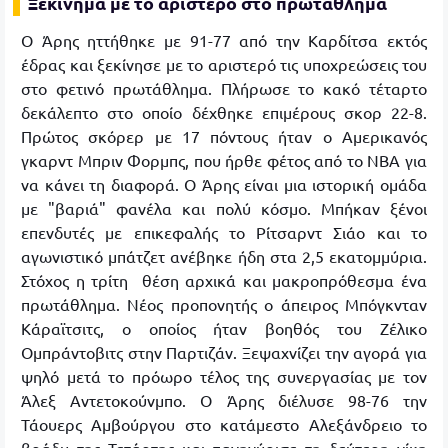
Ξεκίνημα με το αριστερό στο πρωτάθλημα
Ο Άρης ηττήθηκε με 91-77 από την Καρδίτσα εκτός
έδρας και ξεκίνησε με το αριστερό τις υποχρεώσεις του
στο φετινό πρωτάθλημα. Πλήρωσε το κακό τέταρτο
δεκάλεπτο στο οποίο δέχθηκε επιμέρους σκορ 22-8.
Πρώτος σκόρερ με 17 πόντους ήταν ο Αμερικανός
γκαρντ Μπριν Φορμπς, που ήρθε φέτος από το NBA για
να κάνει τη διαφορά. Ο Άρης είναι μια ιστορική ομάδα
με "βαριά" φανέλα και πολύ κόσμο. Μπήκαν ξένοι
επενδυτές με επικεφαλής το Ρίτσαρντ Σιάο και το
αγωνιστικό μπάτζετ ανέβηκε ήδη στα 2,5 εκατομμύρια.
Στόχος η τρίτη θέση αρχικά και μακροπρόθεσμα ένα
πρωτάθλημα. Νέος προπονητής ο άπειρος Μπόγκνταν
Κάραϊτσιτς, ο οποίος ήταν βοηθός του Ζέλικο
Ομπράντοβιτς στην Παρτιζάν. Ξεψαχνίζει την αγορά για
ψηλό μετά το πρόωρο τέλος της συνεργασίας με τον
Άλεξ Αντετοκούνμπο. Ο Άρης διέλυσε 98-76 την
Τάουερς Αμβούργου στο κατάμεστο Αλεξάνδρειο το