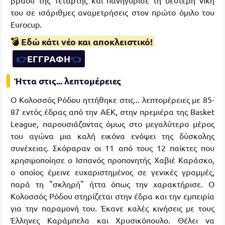
βράδυ της Τετάρτης και πανηγύρισε τη δεύτερη νίκη
του σε ισάριθμες αναμετρήσεις στον πρώτο όμιλο του
Eurocup.
💣 Εδώ κάτι νέο και αποκλειστικό!
👉
ΕΓΓΡΑΦΗ
👈
Ήττα στις... λεπτομέρειες
Ο Κολοσσός Ρόδου ηττήθηκε στις... λεπτομέρειες με 85-
87 εντός έδρας από την ΑΕΚ, στην πρεμιέρα της Basket
League, παρουσιάζοντας όμως στο μεγαλύτερο μέρος
του αγώνα μια καλή εικόνα ενόψει της δύσκολης
συνέχειας. Σκόραραν οι 11 από τους 12 παίκτες που
χρησιμοποίησε ο Ισπανός προπονητής Χαβιέ Καράσκο,
ο οποίος έμεινε ευχαριστημένος σε γενικές γραμμές,
παρά τη "σκληρή" ήττα όπως την χαρακτήρισε. Ο
Κολοσσός Ρόδου στηρίζεται στην έδρα και την εμπειρία
για την παραμονή του. Έκανε καλές κινήσεις με τους
Έλληνες Καράμπελα και Χρυσικόπουλο. Θέλει να