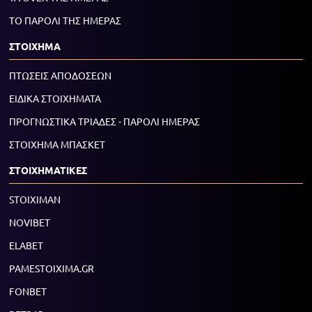
ΤΟ ΠΑΡΟΛΙ ΤΗΣ ΗΜΕΡΑΣ
ΣΤΟΙΧΗΜΑ
ΠΤΩΣΕΙΣ ΑΠΟΔΟΣΕΩΝ
ΕΙΔΙΚΑ ΣΤΟΙΧΗΜΑΤΑ
ΠΡΟΓΝΩΣΤΙΚΑ ΤΡΙΑΔΕΣ - ΠΑΡΟΛΙ ΗΜΕΡΑΣ
ΣΤΟΙΧΗΜΑ ΜΠΑΣΚΕΤ
ΣΤΟΙΧΗΜΑΤΙΚΕΣ
STOIXIMAN
NOVIBET
ELABET
PAMESTOIXIMA.GR
FONBET