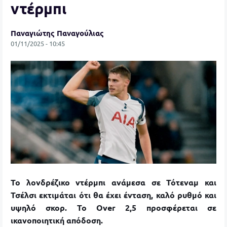
ντέρμπι
Παναγιώτης Παναγούλιας
01/11/2025 - 10:45
Το λονδρέζικο ντέρμπι ανάμεσα σε Τότεναμ και
Τσέλσι εκτιμάται ότι θα έχει ένταση, καλό ρυθμό και
υψηλό σκορ. Το Over 2,5 προσφέρεται σε
ικανοποιητική απόδοση.