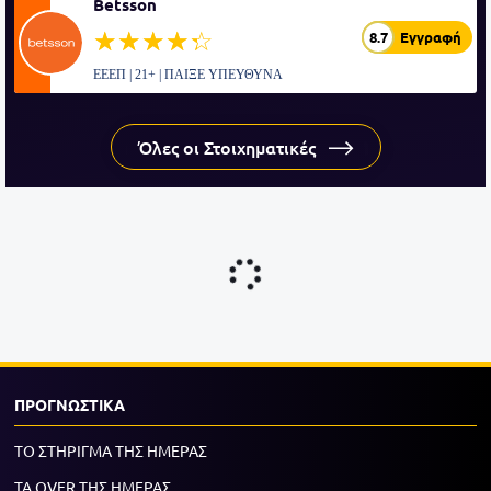
Betsson
☆☆☆☆☆
★★★★★
8.7
Εγγραφή
ΕΕΕΠ | 21+ | ΠΑΙΞΕ ΥΠΕΥΘΥΝΑ
Όλες οι Στοιχηματικές
ΠΡΟΓΝΩΣΤΙΚΑ
ΤΟ ΣΤΗΡΙΓΜΑ ΤΗΣ ΗΜΕΡΑΣ
ΤΑ OVER ΤΗΣ ΗΜΕΡΑΣ