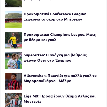
Προκριματικά Conference League:
Ξεφεύγει το σκορ στο Μπέργκεν
Προκριματικά Champions League: Ματς
με θέαμα και γκολ
Superettan: Η ανάγκη για βαθμούς
φέρνει Over στο Έρεμπρο
Allsvenskan: Παιχνίδι για πολλά γκολ το
Μπρομαποϊκάρνα - Μάλμε
Liga MX: Προσφέρουν θέαμα Άτλας και
Μοντερέι