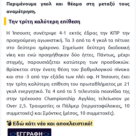
Περιμένουμε γκολ και θέαμα στη μεταξύ τους
αναμέτρηση.
Την τρίτη καλύτερη επίθεση
Η Ίπσουιτς συνέτριψε 4-1 εκτός έδρας την ΚΠΡ την
προηγούμενη αγωνιστική. Τα 3 από τα 4 γκολ τα πέτυχε
στο δεύτερο ημίχρονο. Σημείωσε δεύτερη διαδοχική
νίκη και ενώ προηγήθηκαν δύο ήττες. Πάντως, μέχρι
στιγμής, παρουσιάζεται κατώτερη των προσδοκιών.
Βρίσκεται στην ένατη θέση του βαθμολογικού πίνακα
και στο -3 από την εξάδα των πλέι οφ. Η Ίπσουιτς έχει
την τρίτη καλύτερη επίθεση του πρωταθλήματος με 21
γκολ ενεργητικό. Τα 4 από τα 5 τελευταία παιχνίδια της
στην τρέχουσα Championship Αγγλίας τελείωσαν με
Over 2,5. Τραυματίες οι Πάλμερ (τερματοφύλακας, 10
συμμετοχές) και Σμόντκις (μέσος, 10 συμμετοχές).
💣 Εδώ κάτι νέο και αποκλειστικό!
👉
ΕΓΓΡΑΦΗ
👈