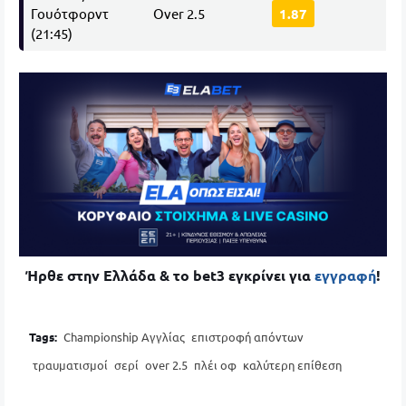
Γουότφορντ
Over 2.5
1.87
(21:45)
Ήρθε στην Ελλάδα & το bet3 εγκρίνει για
εγγραφή
!
Tags:
Championship Αγγλίας
επιστροφή απόντων
τραυματισμοί
σερί
over 2.5
πλέι οφ
καλύτερη επίθεση