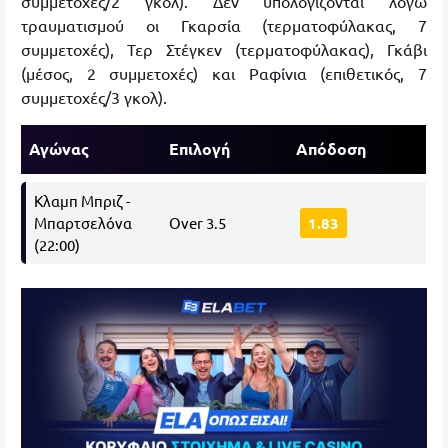
συμμετοχές/2 γκολ). Δεν υπολογίζονται λόγω
τραυματισμού οι Γκαρσία (τερματοφύλακας, 7
συμμετοχές), Τερ Στέγκεν (τερματοφύλακας), Γκάβι
(μέσος, 2 συμμετοχές) και Ραφίνια (επιθετικός, 7
συμμετοχές/3 γκολ).
Αγώνας
Επιλογή
Απόδοση
Κλαμπ Μπριζ -
Μπαρτσελόνα
Over 3.5
1.83
(22:00)