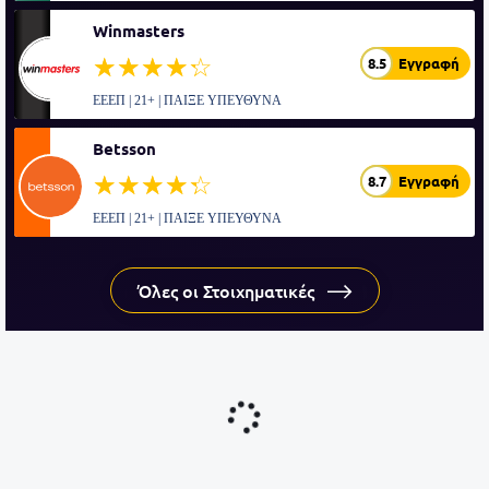
Winmasters
☆☆☆☆☆
★★★★★
8.5
Εγγραφή
ΕΕΕΠ | 21+ | ΠΑΙΞΕ ΥΠΕΥΘΥΝΑ
Betsson
☆☆☆☆☆
★★★★★
8.7
Εγγραφή
ΕΕΕΠ | 21+ | ΠΑΙΞΕ ΥΠΕΥΘΥΝΑ
Όλες οι Στοιχηματικές