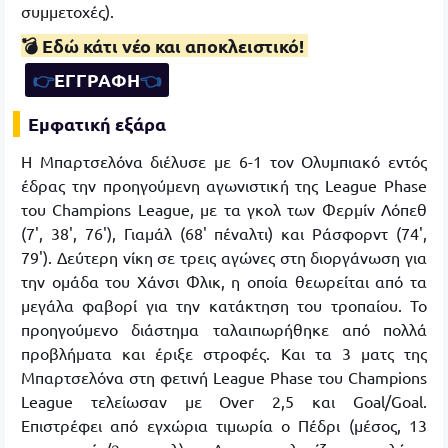
συμμετοχές).
💣 Εδώ κάτι νέο και αποκλειστικό!
👉
ΕΓΓΡΑΦΗ
👈
Εμφατική εξάρα
Η Μπαρτσελόνα διέλυσε με 6-1 τον Ολυμπιακό εντός
έδρας την προηγούμενη αγωνιστική της League Phase
του Champions League, με τα γκολ των Φερμίν Λόπεθ
(7', 38', 76'), Γιαμάλ (68' πέναλτι) και Ράσφορντ (74',
79'). Δεύτερη νίκη σε τρεις αγώνες στη διοργάνωση για
την ομάδα του Χάνσι Φλικ, η οποία θεωρείται από τα
μεγάλα φαβορί για την κατάκτηση του τροπαίου. Το
προηγούμενο διάστημα ταλαιπωρήθηκε από πολλά
προβλήματα και έριξε στροφές. Και τα 3 ματς της
Μπαρτσελόνα στη φετινή League Phase του Champions
League τελείωσαν με Over 2,5 και Goal/Goal.
Επιστρέφει από εγχώρια τιμωρία ο Πέδρι (μέσος, 13