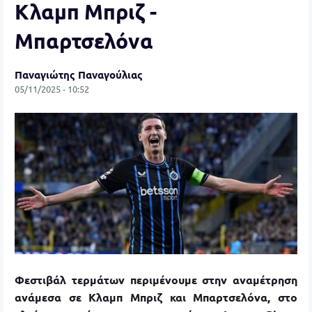
Κλαμπ Μπριζ -
Μπαρτσελόνα
Παναγιώτης Παναγούλιας
05/11/2025 - 10:52
Φεστιβάλ τερμάτων περιμένουμε στην αναμέτρηση
ανάμεσα σε Κλαμπ Μπριζ και Μπαρτσελόνα, στο