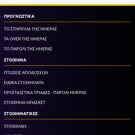
ΠΡΟΓΝΩΣΤΙΚΑ
ΤΟ ΣΤΗΡΙΓΜΑ ΤΗΣ ΗΜΕΡΑΣ
ΤΑ OVER ΤΗΣ ΗΜΕΡΑΣ
ΤΟ ΠΑΡΟΛΙ ΤΗΣ ΗΜΕΡΑΣ
ΣΤΟΙΧΗΜΑ
ΠΤΩΣΕΙΣ ΑΠΟΔΟΣΕΩΝ
ΕΙΔΙΚΑ ΣΤΟΙΧΗΜΑΤΑ
ΠΡΟΓΝΩΣΤΙΚΑ ΤΡΙΑΔΕΣ - ΠΑΡΟΛΙ ΗΜΕΡΑΣ
ΣΤΟΙΧΗΜΑ ΜΠΑΣΚΕΤ
ΣΤΟΙΧΗΜΑΤΙΚΕΣ
STOIXIMAN