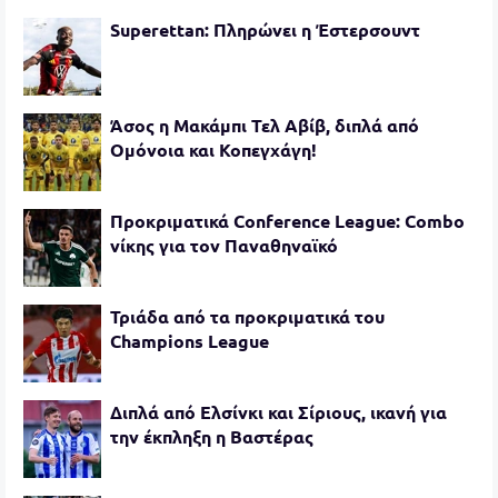
Superettan: Πληρώνει η Έστερσουντ
Άσος η Μακάμπι Τελ Αβίβ, διπλά από
Ομόνοια και Κοπεγχάγη!
Προκριματικά Conference League: Combo
νίκης για τον Παναθηναϊκό
Τριάδα από τα προκριματικά του
Champions League
Διπλά από Ελσίνκι και Σίριους, ικανή για
την έκπληξη η Βαστέρας