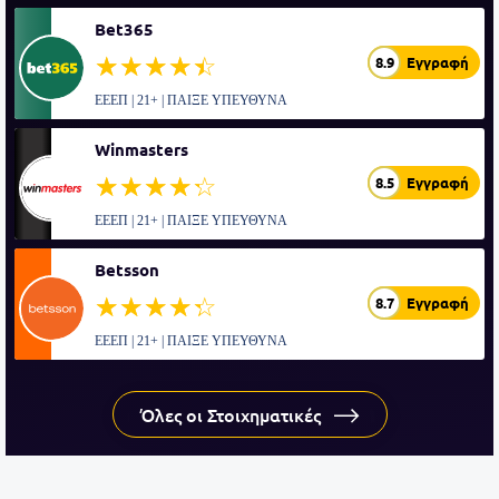
Bet365
☆☆☆☆☆
★★★★★
8.9
Εγγραφή
ΕΕΕΠ | 21+ | ΠΑΙΞΕ ΥΠΕΥΘΥΝΑ
Winmasters
☆☆☆☆☆
★★★★★
8.5
Εγγραφή
ΕΕΕΠ | 21+ | ΠΑΙΞΕ ΥΠΕΥΘΥΝΑ
Betsson
☆☆☆☆☆
★★★★★
8.7
Εγγραφή
ΕΕΕΠ | 21+ | ΠΑΙΞΕ ΥΠΕΥΘΥΝΑ
Όλες οι Στοιχηματικές