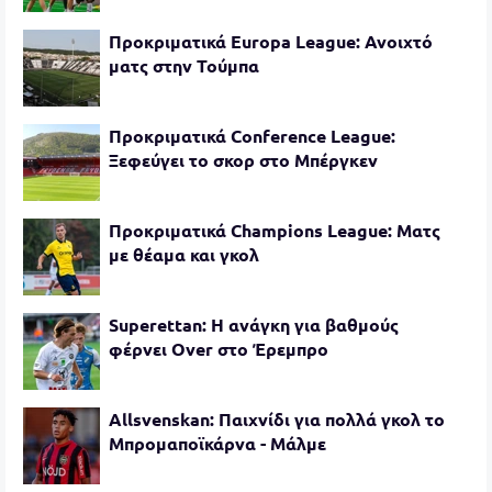
Προκριματικά Europa League: Ανοιχτό
ματς στην Τούμπα
Προκριματικά Conference League:
Ξεφεύγει το σκορ στο Μπέργκεν
Προκριματικά Champions League: Ματς
με θέαμα και γκολ
Superettan: Η ανάγκη για βαθμούς
φέρνει Over στο Έρεμπρο
Allsvenskan: Παιχνίδι για πολλά γκολ το
Μπρομαποϊκάρνα - Μάλμε