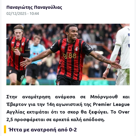
Παναγιώτης Παναγούλιας
02/12/2025 - 10:44
Στην αναμέτρηση ανάμεσα σε Μπόρνμουθ και
Έβερτον για την 14η αγωνιστική της Premier League
Αγγλίας εκτιμάται ότι το σκορ θα ξεφύγει. Το Over
2,5 προσφέρεται σε αρκετά καλή απόδοση.
Ήττα με ανατροπή από 0-2