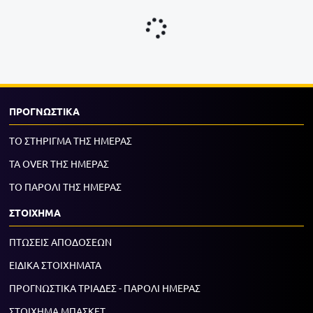
ΠΡΟΓΝΩΣΤΙΚΑ
ΤΟ ΣΤΗΡΙΓΜΑ ΤΗΣ ΗΜΕΡΑΣ
ΤΑ OVER ΤΗΣ ΗΜΕΡΑΣ
ΤΟ ΠΑΡΟΛΙ ΤΗΣ ΗΜΕΡΑΣ
ΣΤΟΙΧΗΜΑ
ΠΤΩΣΕΙΣ ΑΠΟΔΟΣΕΩΝ
ΕΙΔΙΚΑ ΣΤΟΙΧΗΜΑΤΑ
ΠΡΟΓΝΩΣΤΙΚΑ ΤΡΙΑΔΕΣ - ΠΑΡΟΛΙ ΗΜΕΡΑΣ
ΣΤΟΙΧΗΜΑ ΜΠΑΣΚΕΤ