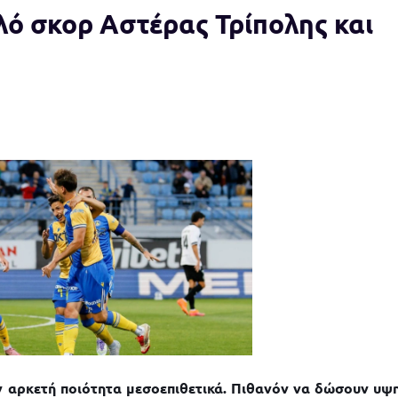
λό σκορ Αστέρας Τρίπολης και
ν αρκετή ποιότητα μεσοεπιθετικά. Πιθανόν να δώσουν υψ