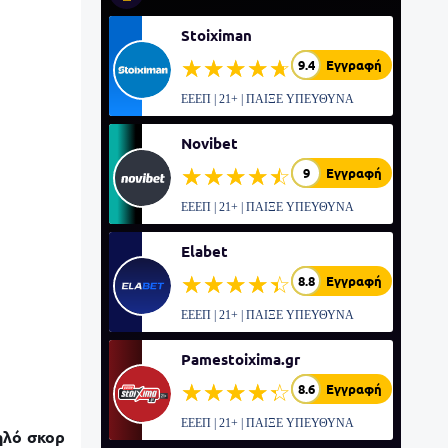
Stoiximan
☆☆☆☆☆
★★★★★
9.4
Εγγραφή
ΕΕΕΠ | 21+ | ΠΑΙΞΕ ΥΠΕΥΘΥΝΑ
Novibet
☆☆☆☆☆
★★★★★
9
Εγγραφή
ΕΕΕΠ | 21+ | ΠΑΙΞΕ ΥΠΕΥΘΥΝΑ
Elabet
☆☆☆☆☆
★★★★★
8.8
Εγγραφή
ΕΕΕΠ | 21+ | ΠΑΙΞΕ ΥΠΕΥΘΥΝΑ
Pamestoixima.gr
☆☆☆☆☆
★★★★★
8.6
Εγγραφή
ΕΕΕΠ | 21+ | ΠΑΙΞΕ ΥΠΕΥΘΥΝΑ
ηλό σκορ