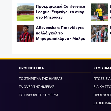
Προκριματικά Conference
League: Ξεφεύγει το σκορ
στο Μπέργκεν
Allsvenskan: Παιχνίδι για
πολλά γκολ το
Μπρομαποϊκάρνα - Μάλμε
ΠΡΟΓΝΩΣΤΙΚΑ
ΣΤΟΙΧΗΜ
ΤΟ ΣΤΗΡΙΓΜΑ ΤΗΣ ΗΜΕΡΑΣ
ΠΤΩΣΕΙΣ 
ΤΑ OVER ΤΗΣ ΗΜΕΡΑΣ
ΕΙΔΙΚΑ ΣΤ
ΤΟ ΠΑΡΟΛΙ ΤΗΣ ΗΜΕΡΑΣ
ΠΡΟΓΝΩΣΤΙ
ΣΤΟΙΧΗΜΑ