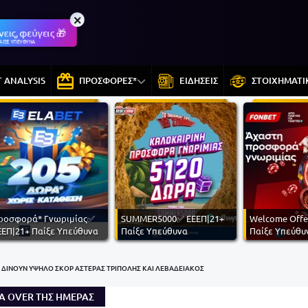
νεις, φεύγεις 🎁
 ΠΑΙΞΕ ΥΠΕΥΘΥΝΑ
 ANALYSIS
ΠΡΟΣΦΟΡΕΣ*
ΕΙΔΗΣΕΙΣ
ΣΤΟΙΧΗΜΑΤΙΚ
ροσφορά* Γνωριμίας✅
SUMMER5000✅ ΕΕΕΠ|21+
Welcome Offe
ΕΕΠ|21+ Παίξε Υπεύθυνα
Παίξε Υπεύθυνα
Παίξε Υπεύθυ
: ΔΙΝΟΥΝ ΥΨΗΛΟ ΣΚΟΡ ΑΣΤΕΡΑΣ ΤΡΙΠΟΛΗΣ ΚΑΙ ΛΕΒΑΔΕΙΑΚΟΣ
Α OVER ΤΗΣ ΗΜΕΡΑΣ