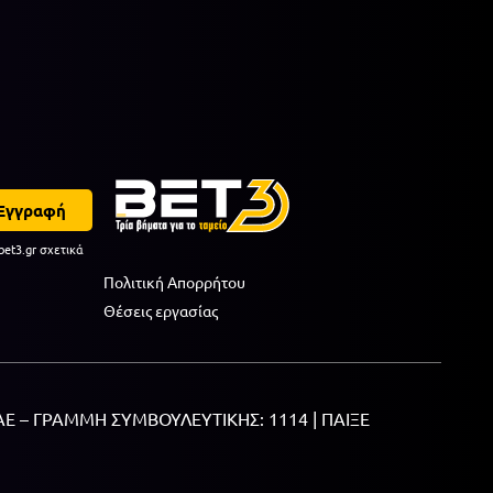
Εγγραφή
et3.gr σχετικά
Πολιτική Απορρήτου
Θέσεις εργασίας
Ε – ΓΡΑΜΜΗ ΣΥΜΒΟΥΛΕΥΤΙΚΗΣ: 1114 |
ΠΑΙΞΕ