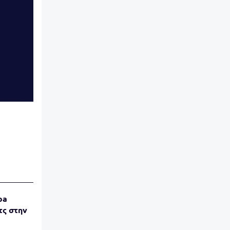
pa
τς στην