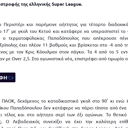
 στροφής της ελληνικής Super League.
Περιστέρι και παρέμεινε αήττητος για τέταρτο διαδοχικό 
ο 17' με γκολ του Κετού και κατάφερε να υπερασπιστεί το
 ο τερματοφύλακας Παπαδόπουλος που απέκρουσε πένα
ρίπολης έχει πλέον 11 βαθμούς και βρίσκεται στο -4 από 
νος με τον Κρις Κόουλμαν στον πάγκο. Τα 4 από τα 5 εντ
 με Over 2,5. Στα αγωνιστικά νέα, επιστρέφει από τιμωρία 
ΑΦΗ
👈
 ΠΑΟΚ, δεχόμενος το καταδικαστικό γκολ στο 90' κι ενώ έ
Νίκου Παπαδόπουλου δεν κατάφερε να πάρει τίποτα από ένα
 τέλος και στο αήττητο σερί των έξι αγώνων. Το θετικό ε
ς. Ο Λεβαδειακός συνεχίζει να έχει την καλύτερη επί