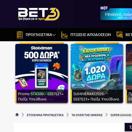
Μπαίνεις, παίρ
ΕΕΕΠ | 21+ |
ΠΡΟΓΝΩΣΤΙΚΑ
ΠΤΩΣΕΙΣ ΑΠΟΔΟΣΕΩΝ
BET
Promo STX500✅ ΕΕΕΠ|21+
SUMMERAKI2026✅
Π
Παίξε Υπεύθυνα
ΕΕΕΠ|21+ Παίξε Υπεύθυνα
Ε
ΣΤΟΙΧΗΜΑ ΠΡΟΓΝΩΣΤΙΚΑ
ΤΑ OVER ΤΗΣ ΗΜΕΡΑΣ
SUPER LEAGUE
Τ