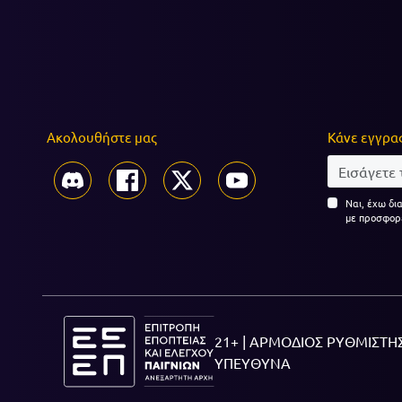
Ακολουθήστε μας
Κάνε εγγρα
Ναι, έχω δι
με προσφορ
21+ | ΑΡΜΟΔΙΟΣ ΡΥΘΜΙΣΤΗΣ
ΥΠΕΥΘΥΝΑ