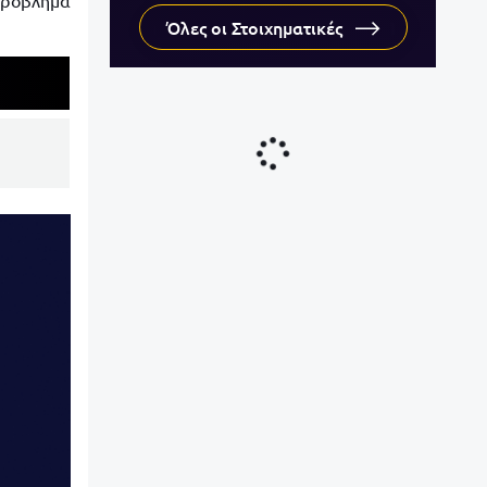
πρόβλημα
Όλες οι Στοιχηματικές