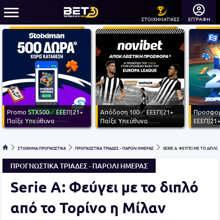
ΣΤΟΙΧΗΜΑΤΙΚΕΣ
ΕΓΓΡΑΦΗ
Promo STX500✅ ΕΕΕΠ|21+
Απόδοση 100✅ ΕΕΕΠ|21+
Προσφορ
Παίξε Υπεύθυνα
Παίξε Υπεύθυνα
ΕΕΕΠ|21+
ΣΤΟΙΧΗΜΑ ΠΡΟΓΝΩΣΤΙΚΑ
ΠΡΟΓΝΩΣΤΙΚΑ ΤΡΙΑΔΕΣ - ΠΑΡΟΛΙ ΗΜΕΡΑΣ
SERIE A: ΦΕΥΓΕΙ ΜΕ ΤΟ ΔΙΠΛ
ΠΡΟΓΝΩΣΤΙΚΑ ΤΡΙΑΔΕΣ - ΠΑΡΟΛΙ ΗΜΕΡΑΣ
Serie A: Φεύγει με το διπλό
από το Τορίνο η Μίλαν