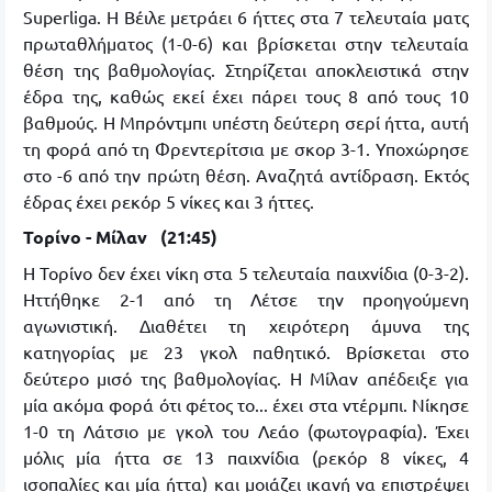
Superliga. Η Βέιλε μετράει 6 ήττες στα 7 τελευταία ματς
πρωταθλήματος (1-0-6) και βρίσκεται στην τελευταία
θέση της βαθμολογίας. Στηρίζεται αποκλειστικά στην
έδρα της, καθώς εκεί έχει πάρει τους 8 από τους 10
βαθμούς. Η Μπρόντμπι υπέστη δεύτερη σερί ήττα, αυτή
τη φορά από τη Φρεντερίτσια με σκορ 3-1. Υποχώρησε
στο -6 από την πρώτη θέση. Αναζητά αντίδραση. Εκτός
έδρας έχει ρεκόρ 5 νίκες και 3 ήττες.
Τορίνο - Μίλαν (21:45)
Η Τορίνο δεν έχει νίκη στα 5 τελευταία παιχνίδια (0-3-2).
Ηττήθηκε 2-1 από τη Λέτσε την προηγούμενη
αγωνιστική. Διαθέτει τη χειρότερη άμυνα της
κατηγορίας με 23 γκολ παθητικό. Βρίσκεται στο
δεύτερο μισό της βαθμολογίας. Η Μίλαν απέδειξε για
μία ακόμα φορά ότι φέτος το... έχει στα ντέρμπι. Νίκησε
1-0 τη Λάτσιο με γκολ του Λεάο (φωτογραφία). Έχει
μόλις μία ήττα σε 13 παιχνίδια (ρεκόρ 8 νίκες, 4
ισοπαλίες και μία ήττα) και μοιάζει ικανή να επιστρέψει