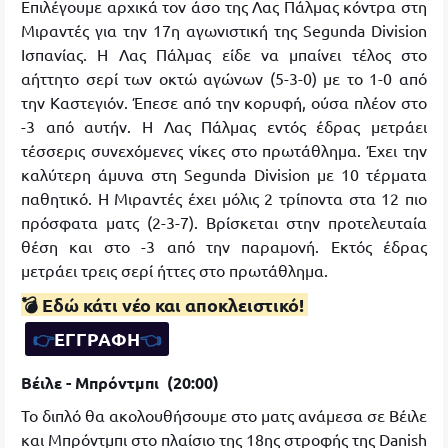
Επιλέγουμε αρχικά τον άσο της Λας Πάλμας κόντρα στη
Μιραντές για την 17η αγωνιστική της Segunda Division
Ισπανίας. Η Λας Πάλμας είδε να μπαίνει τέλος στο
αήττητο σερί των οκτώ αγώνων (5-3-0) με το 1-0 από
την Καστεγιόν. Έπεσε από την κορυφή, ούσα πλέον στο
-3 από αυτήν. Η Λας Πάλμας εντός έδρας μετράει
τέσσερις συνεχόμενες νίκες στο πρωτάθλημα. Έχει την
καλύτερη άμυνα στη Segunda Division με 10 τέρματα
παθητικό. Η Μιραντές έχει μόλις 2 τρίποντα στα 12 πιο
πρόσφατα ματς (2-3-7). Βρίσκεται στην προτελευταία
θέση και στο -3 από την παραμονή. Εκτός έδρας
μετράει τρεις σερί ήττες στο πρωτάθλημα.
💣 Εδώ κάτι νέο και αποκλειστικό!
👉
ΕΓΓΡΑΦΗ
👈
Βέιλε - Μπρόντμπι (20:00)
Το διπλό θα ακολουθήσουμε στο ματς ανάμεσα σε Βέιλε
και Μπρόντμπι στο πλαίσιο της 18ης στροφής της Danish