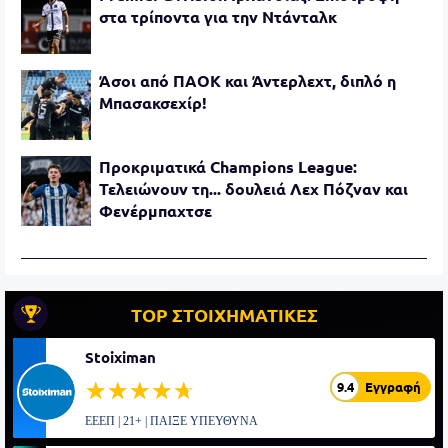
στα τρίποντα για την Ντάνταλκ
Άσοι από ΠΑΟΚ και Άντερλεχτ, διπλό η
Μπασακσεχίρ!
Προκριματικά Champions League:
Τελειώνουν τη... δουλειά Λεχ Πόζναν και
Φενέρμπαχτσε
TOP ΣΤΟΙΧΗΜΑΤΙΚΕΣ
Stoiximan
☆☆☆☆☆
★★★★★
9.4
Εγγραφή
ΕΕΕΠ | 21+ | ΠΑΙΞΕ ΥΠΕΥΘΥΝΑ