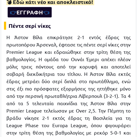
💣 Εδώ κάτι νέο και αποκλειστικό!
👉
ΕΓΓΡΑΦΗ
👈
Πέντε σερί νίκες
Η Άστον Βίλα επικράτησε 2-1 εντός έδρας της
πρωτοπόρου Άρσεναλ, έφτασε τις πέντε σερί νίκες στην
Premier League και εδραιώθηκε στην τρίτη θέση της
βαθμολογίας. Η ομάδα του Ουνάι Έμερι απέχει πλέον
μόλις τρεις πόντους από την κορυφή και αποτελεί
σοβαρή διεκδικήτρια του τίτλου. Η Άστον Βίλα εκτός
έδρας μετράει δύο σερί διπλά στο πρωτάθλημα, ενώ
στις έξι πιο πρόσφατες εξορμήσεις της ηττήθηκε μόνο
από την περσινή πρωταθλήτρια Λίβερπουλ (3-2-1). Τα 4
από τα 5 τελευταία παιχνίδια της Άστον Βίλα στην
Premier League τελείωσαν με Over 2,5. Την Πέμπτη το
βράδυ νίκησε 2-1 εκτός έδρας τη Βασιλεία για τη
League Phase του Europa League, όπου φιγουράρει
στην τρίτη θέση της βαθμολογίας με ρεκόρ 5-0-1 και