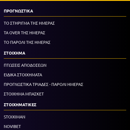
ΠΡΟΓΝΩΣΤΙΚΑ
ΤΟ ΣΤΗΡΙΓΜΑ ΤΗΣ ΗΜΕΡΑΣ
ΤΑ OVER ΤΗΣ ΗΜΕΡΑΣ
ΤΟ ΠΑΡΟΛΙ ΤΗΣ ΗΜΕΡΑΣ
ΣΤΟΙΧΗΜΑ
ΠΤΩΣΕΙΣ ΑΠΟΔΟΣΕΩΝ
ΕΙΔΙΚΑ ΣΤΟΙΧΗΜΑΤΑ
ΠΡΟΓΝΩΣΤΙΚΑ ΤΡΙΑΔΕΣ - ΠΑΡΟΛΙ ΗΜΕΡΑΣ
ΣΤΟΙΧΗΜΑ ΜΠΑΣΚΕΤ
ΣΤΟΙΧΗΜΑΤΙΚΕΣ
STOIXIMAN
NOVIBET