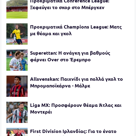
Προκριματικά Conference League:
Ξεφεύγει το σκορ στο Μπέργκεν
Προκριματικά Champions League: Ματς
με θέαμα και γκολ
Superettan: Η ανάγκη για βαθμούς
φέρνει Over στο Έρεμπρο
Allsvenskan: Παιχνίδι για πολλά γκολ το
Μπρομαποϊκάρνα - Μάλμε
Liga MX: Προσφέρουν θέαμα Άτλας και
Μοντερέι
First Division Ιρλανδίας: Για το ένατο