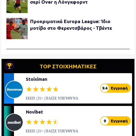
σερί Over η Λόνγκφορντ
Προκριματικά Europa League: Ίδιο
μοτίβο στο Φερεντσβάρος - Τβέντε
TOP ΣΤΟΙΧΗΜΑΤΙΚΕΣ
Stoiximan
☆☆☆☆☆
★★★★★
9.4
Εγγραφή
ΕΕΕΠ | 21+ | ΠΑΙΞΕ ΥΠΕΥΘΥΝΑ
Novibet
☆☆☆☆☆
★★★★★
9
Εγγραφή
ΕΕΕΠ | 21+ | ΠΑΙΞΕ ΥΠΕΥΘΥΝΑ