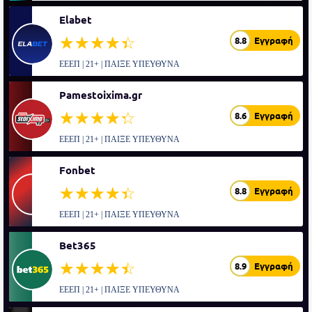
Elabet
☆☆☆☆☆
★★★★★
8.8
Εγγραφή
ΕΕΕΠ | 21+ | ΠΑΙΞΕ ΥΠΕΥΘΥΝΑ
Pamestoixima.gr
☆☆☆☆☆
★★★★★
8.6
Εγγραφή
ΕΕΕΠ | 21+ | ΠΑΙΞΕ ΥΠΕΥΘΥΝΑ
Fonbet
☆☆☆☆☆
★★★★★
8.8
Εγγραφή
ΕΕΕΠ | 21+ | ΠΑΙΞΕ ΥΠΕΥΘΥΝΑ
Bet365
☆☆☆☆☆
★★★★★
8.9
Εγγραφή
ΕΕΕΠ | 21+ | ΠΑΙΞΕ ΥΠΕΥΘΥΝΑ