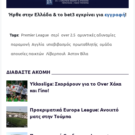
Ήρθε στην Ελλάδα & το bet3 εγκρίνει για
εγγραφή
!
Tags:
Premier League
σερί
over 2.5
αμυντικές αδυναμίες
παραμονή
Αγγλία
υποβιβασμός
πρωταθλητής
ομάδα
απουσίες παικτών
Λίβερπουλ
Άστον Βίλα
ΔΙΑΒΑΣΤΕ ΑΚΟΜΗ
Ykkosliga: Σκοράρουν για το Over Χάκα
και Γίπο!
Προκριματικά Europa League: Ανοιχτό
ματς στην Τούμπα