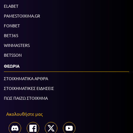
ELABET
PAMESTOIXIMA.GR
FONBET
BET365
WINMASTERS
BETSSON
ΘΕΩΡΙΑ
ΣΤΟΙΧΗΜΑΤΙΚΑ ΑΡΘΡΑ
ΣΤΟΙΧΗΜΑΤΙΚΕΣ ΕΙΔΗΣΕΙΣ
ΠΩΣ ΠΑΙΖΩ ΣΤΟΙΧΗΜΑ
Ακολουθήστε μας