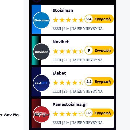
Stoiximan
☆☆☆☆☆
★★★★★
9.4
Εγγραφή
ΕΕΕΠ | 21+ | ΠΑΙΞΕ ΥΠΕΥΘΥΝΑ
Novibet
☆☆☆☆☆
★★★★★
9
Εγγραφή
ΕΕΕΠ | 21+ | ΠΑΙΞΕ ΥΠΕΥΘΥΝΑ
Elabet
☆☆☆☆☆
★★★★★
8.8
Εγγραφή
ΕΕΕΠ | 21+ | ΠΑΙΞΕ ΥΠΕΥΘΥΝΑ
Pamestoixima.gr
☆☆☆☆☆
★★★★★
8.6
Εγγραφή
ντ δεν θα
ΕΕΕΠ | 21+ | ΠΑΙΞΕ ΥΠΕΥΘΥΝΑ