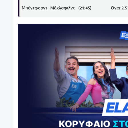
Μπέντφορντ - Μάκλσφιλντ (21:45)
Over 2