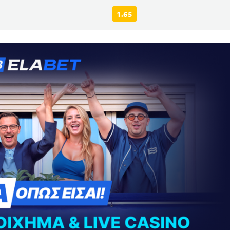
.5
1.65