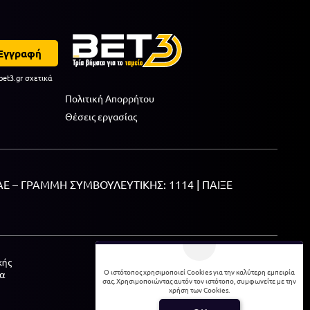
Εγγραφή
et3.gr σχετικά
Πολιτική Απορρήτου
Θέσεις εργασίας
Ε – ΓΡΑΜΜΗ ΣΥΜΒΟΥΛΕΥΤΙΚΗΣ: 1114 |
ΠΑΙΞΕ
Ο ιστότοπος χρησιμοποιεί Cookies για την καλύτερη εμπειρία
σας. Χρησιμοποιώντας αυτόν τον ιστότοπο, συμφωνείτε με την
χρήση των Cookies.