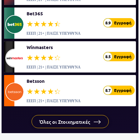
Bet365
☆☆☆☆☆
★★★★★
8.9
Εγγραφή
ΕΕΕΠ | 21+ | ΠΑΙΞΕ ΥΠΕΥΘΥΝΑ
Winmasters
☆☆☆☆☆
★★★★★
8.5
Εγγραφή
ΕΕΕΠ | 21+ | ΠΑΙΞΕ ΥΠΕΥΘΥΝΑ
Betsson
☆☆☆☆☆
★★★★★
8.7
Εγγραφή
ΕΕΕΠ | 21+ | ΠΑΙΞΕ ΥΠΕΥΘΥΝΑ
Όλες οι Στοιχηματικές