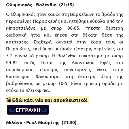
Ολυμπιακός - Βαλένθια (21:15)
Ο Ολυμπιακός ήταν κακός στη Βαρκελώνη το βράδυ της
περασμένης Παρασκευής και ηττήθηκε εύκολα από την
Μπαρτσελόνα με σκορ 98-85. Υπέστη δεύτερη
διαδοχική ήττα και έπεσε στη δέκατη θέση της
κατάταξης. Σταθερά δυνατοί στην έδρα τους οι
Πειραιώτες, εκεί όπου μετρούν τέσσερις σερί νίκες και
5-2 συνολικό ρεκόρ. Η Βαλένθια επικράτησε με σκορ
94-82 εντός έδρας της Αναντολού Εφές και
συμπλήρωσε τέσσερις συνεχόμενες νίκες στην
Euroleague. Φιγουράρει στη δεύτερη θέση της
βαθμολογίας με ρεκόρ 10-5. Είναι έμπειρη ομάδα με
στόχο τα πλέι οφ πια.
💣 Εδώ κάτι νέο και αποκλειστικό!
👉
ΕΓΓΡΑΦΗ
👈
Μιλάνο - Ρεάλ Μαδρίτης (21:30)