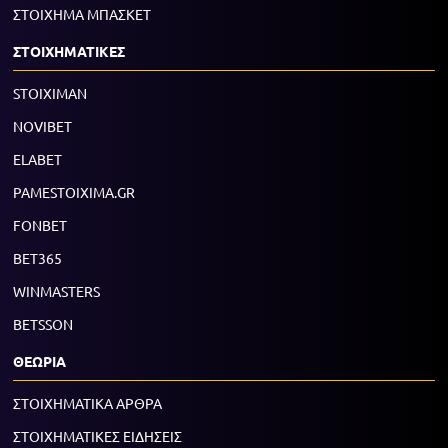
ΣΤΟΙΧΗΜΑ ΜΠΑΣΚΕΤ
ΣΤΟΙΧΗΜΑΤΙΚΕΣ
STOIXIMAN
NOVIBET
ELABET
PAMESTOIXIMA.GR
FONBET
BET365
WINMASTERS
BETSSON
ΘΕΩΡΙΑ
ΣΤΟΙΧΗΜΑΤΙΚΑ ΑΡΘΡΑ
ΣΤΟΙΧΗΜΑΤΙΚΕΣ ΕΙΔΗΣΕΙΣ