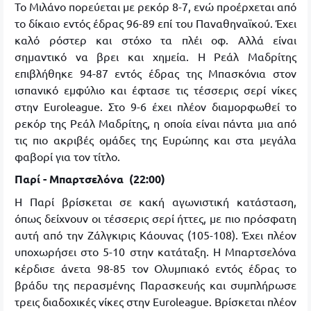
Το Μιλάνο πορεύεται με ρεκόρ 8-7, ενώ προέρχεται από
το δίκαιο εντός έδρας 96-89 επί του Παναθηναϊκού. Έχει
καλό ρόστερ και στόχο τα πλέι οφ. Αλλά είναι
σημαντικό να βρει και χημεία. Η Ρεάλ Μαδρίτης
επιβλήθηκε 94-87 εντός έδρας της Μπασκόνια στον
ισπανικό εμφύλιο και έφτασε τις τέσσερις σερί νίκες
στην Euroleague. Στο 9-6 έχει πλέον διαμορφωθεί το
ρεκόρ της Ρεάλ Μαδρίτης, η οποία είναι πάντα μια από
τις πιο ακριβές ομάδες της Ευρώπης και στα μεγάλα
φαβορί για τον τίτλο.
Παρί - Μπαρτσελόνα (22:00)
Η Παρί βρίσκεται σε κακή αγωνιστική κατάσταση,
όπως δείχνουν οι τέσσερις σερί ήττες, με πιο πρόσφατη
αυτή από την Ζάλγκιρις Κάουνας (105-108). Έχει πλέον
υποχωρήσει στο 5-10 στην κατάταξη. Η Μπαρτσελόνα
κέρδισε άνετα 98-85 τον Ολυμπιακό εντός έδρας το
βράδυ της περασμένης Παρασκευής και συμπλήρωσε
τρεις διαδοχικές νίκες στην Euroleague. Βρίσκεται πλέον