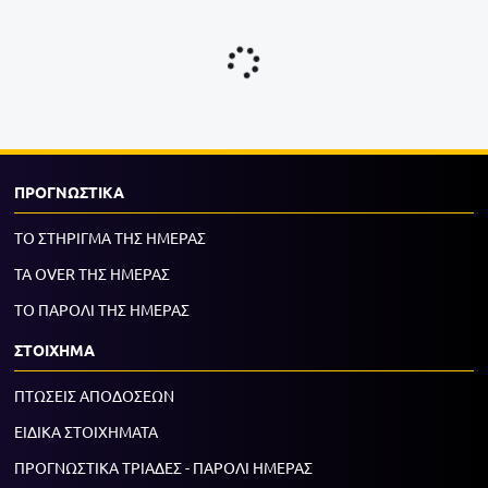
ΠΡΟΓΝΩΣΤΙΚΑ
ΤΟ ΣΤΗΡΙΓΜΑ ΤΗΣ ΗΜΕΡΑΣ
ΤΑ OVER ΤΗΣ ΗΜΕΡΑΣ
ΤΟ ΠΑΡΟΛΙ ΤΗΣ ΗΜΕΡΑΣ
ΣΤΟΙΧΗΜΑ
ΠΤΩΣΕΙΣ ΑΠΟΔΟΣΕΩΝ
ΕΙΔΙΚΑ ΣΤΟΙΧΗΜΑΤΑ
ΠΡΟΓΝΩΣΤΙΚΑ ΤΡΙΑΔΕΣ - ΠΑΡΟΛΙ ΗΜΕΡΑΣ