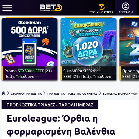
ΣΤΟΙΧΗΜΑΤΙΚΕΣ
ΕΓΓΡΑΦΗ
Promo STX500✅ ΕΕΕΠ|21+
SUMMERAKI2026✅
Προσφορ
Παίξε Υπεύθυνα
ΕΕΕΠ|21+ Παίξε Υπεύθυνα
ΕΕΕΠ|21+
ΣΤΟΙΧΗΜΑ ΠΡΟΓΝΩΣΤΙΚΑ
ΠΡΟΓΝΩΣΤΙΚΑ ΤΡΙΑΔΕΣ - ΠΑΡΟΛΙ ΗΜΕΡΑΣ
EUROLEAGUE: ΟΡΘΙΑ Η ΦΟΡΜ
ΠΡΟΓΝΩΣΤΙΚΑ ΤΡΙΑΔΕΣ - ΠΑΡΟΛΙ ΗΜΕΡΑΣ
Euroleague: Όρθια η
φορμαρισμένη Βαλένθια