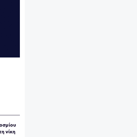
οσμίου
τη νίκη