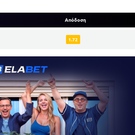
Απόδοση
1.72