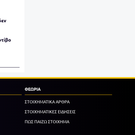
δεν
οτίβο
ΘΕΩΡΙΑ
ΣΤΟΙΧΗΜΑΤΙΚΑ ΑΡΘΡΑ
ΣΤΟΙΧΗΜΑΤΙΚΕΣ ΕΙΔΗΣΕΙΣ
ΠΩΣ ΠΑΙΖΩ ΣΤΟΙΧΗΜΑ