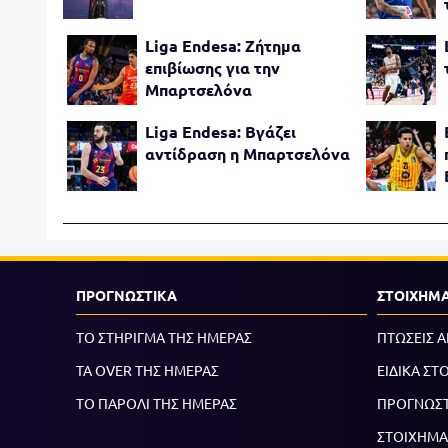
Liga Endesa: Ζήτημα
επιβίωσης για την
Μπαρτσελόνα
Liga Endesa: Βγάζει
αντίδραση η Μπαρτσελόνα
ΠΡΟΓΝΩΣΤΙΚΑ
ΣΤΟΙΧΗΜ
ΤΟ ΣΤΗΡΙΓΜΑ ΤΗΣ ΗΜΕΡΑΣ
ΠΤΩΣΕΙΣ 
ΤΑ OVER ΤΗΣ ΗΜΕΡΑΣ
ΕΙΔΙΚΑ ΣΤ
ΤΟ ΠΑΡΟΛΙ ΤΗΣ ΗΜΕΡΑΣ
ΠΡΟΓΝΩΣΤΙ
ΣΤΟΙΧΗΜΑ