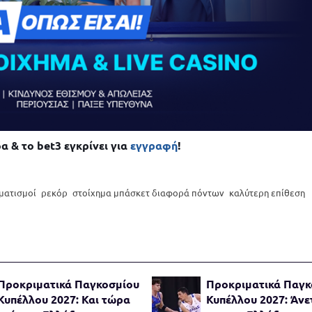
 & το bet3 εγκρίνει για
εγγραφή
!
ματισμοί
ρεκόρ
στοίχημα μπάσκετ διαφορά πόντων
καλύτερη επίθεση
Προκριματικά Παγκοσμίου
Προκριματικά Παγκ
Κυπέλλου 2027: Και τώρα
Κυπέλλου 2027: Άνε