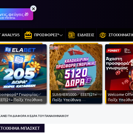
νεις, φεύγεις 🎁
 ΠΑΙΞΕ ΥΠΕΥΘΥΝΑ
 ANALYSIS
ΠΡΟΣΦΟΡΕΣ*
ΕΙΔΗΣΕΙΣ
ΣΤΟΙΧΗΜΑΤΙΚ
ροσφορά* Γνωριμίας✅
SUMMER5000✅ ΕΕΕΠ|21+
Welcome Offe
ΕΕΠ|21+ Παίξε Υπεύθυνα
Παίξε Υπεύθυνα
Παίξε Υπεύθυ
ΚΑΝΕΙ ΤΗ ΔΙΑΦΟΡΑ Η ΕΔΡΑ ΤΟΥ ΠΑΝΑΘΗΝΑΙΚΟΥ
ΣΤΟΙΧΗΜΑ ΜΠΑΣΚΕΤ