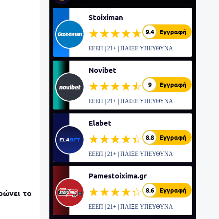
Stoiximan
☆☆☆☆☆
★★★★★
9.4
Εγγραφή
ΕΕΕΠ | 21+ | ΠΑΙΞΕ ΥΠΕΥΘΥΝΑ
Novibet
☆☆☆☆☆
★★★★★
9
Εγγραφή
ΕΕΕΠ | 21+ | ΠΑΙΞΕ ΥΠΕΥΘΥΝΑ
Elabet
☆☆☆☆☆
★★★★★
8.8
Εγγραφή
ΕΕΕΠ | 21+ | ΠΑΙΞΕ ΥΠΕΥΘΥΝΑ
Pamestoixima.gr
☆☆☆☆☆
★★★★★
8.6
Εγγραφή
ρώνει το
ΕΕΕΠ | 21+ | ΠΑΙΞΕ ΥΠΕΥΘΥΝΑ