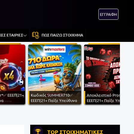
ΕΓΓΡΑΦΗ
ΕΣ ΕΤΑΙΡΙΕΣ
ΠΩΣ ΠΑΙΖΩ ΣΤΟΙΧΗΜΑ
r*✅ ΕΕΕΠ|21+
Κωδικός SUMMER710✅
Αποκλειστικό Promo✅
να
ΕΕΕΠ|21+ Παίξε Υπεύθυνα
ΕΕΕΠ|21+ Παίξε Υπεύθυνα
TOP ΣΤΟΙΧΗΜΑΤΙΚΕΣ