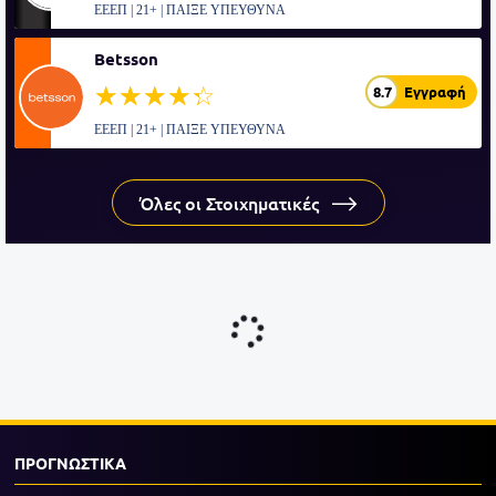
ΕΕΕΠ | 21+ | ΠΑΙΞΕ ΥΠΕΥΘΥΝΑ
Betsson
☆☆☆☆☆
★★★★★
8.7
Εγγραφή
ΕΕΕΠ | 21+ | ΠΑΙΞΕ ΥΠΕΥΘΥΝΑ
Όλες οι Στοιχηματικές
ΠΡΟΓΝΩΣΤΙΚΑ