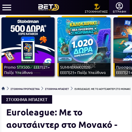
ΣΤΟΙΧΗΜΑΤΙΚΕΣ
ΕΓΓΡΑΦΗ
Promo STX500✅ ΕΕΕΠ|21+
SUMMERAKI2026✅
Προσφορ
Παίξε Υπεύθυνα
ΕΕΕΠ|21+ Παίξε Υπεύθυνα
ΕΕΕΠ|21+
ΣΤΟΙΧΗΜΑ ΠΡΟΓΝΩΣΤΙΚΑ
ΣΤΟΙΧΗΜΑ ΜΠΑΣΚΕΤ
EUROLEAGUE: ΜΕ ΤΟ ΑΟΥΤΣΑΙΝΤΕΡ ΣΤΟ ΜΟΝΑΚΟ 
ΣΤΟΙΧΗΜΑ ΜΠΑΣΚΕΤ
Euroleague: Με το
αουτσάιντερ στο Μονακό -