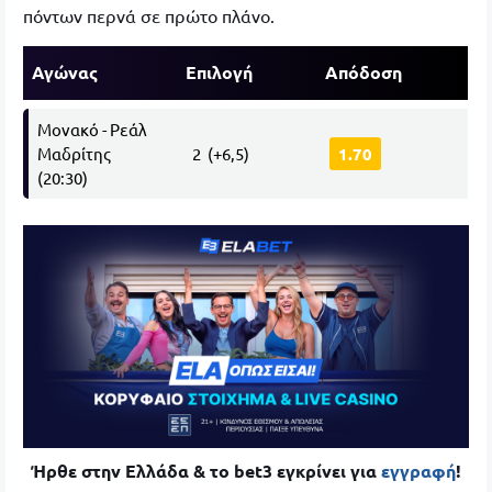
πόντων περνά σε πρώτο πλάνο.
Αγώνας
Επιλογή
Απόδοση
Μονακό - Ρεάλ
Μαδρίτης
2 (+6,5)
1.70
(20:30)
Ήρθε στην Ελλάδα & το bet3 εγκρίνει για
εγγραφή
!