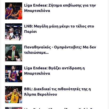
Liga Endesa: Ζήτημα επιβίωσης για την
Μπαρτσελόνα
LNB: Μεγάλη μάχη μέχρι το τέλος στο
Παρίσι
Παναθηναϊκός - Ομπράντοβιτς: Μα δεν
τελειώσαμε...
Liga Endesa: Βγάζει αντίδραση η
Μπαρτσελόνα
BBL: Διεκδικεί τις πιθανότητές της η
Άλμπα Βερολίνου