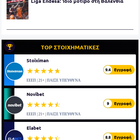
Liga Endesa: Ίδιο μοτίβο στη Βαλένθια
TOP ΣΤΟΙΧΗΜΑΤΙΚΕΣ
Stoiximan
☆☆☆☆☆
★★★★★
9.4
Εγγραφή
ΕΕΕΠ | 21+ | ΠΑΙΞΕ ΥΠΕΥΘΥΝΑ
Novibet
☆☆☆☆☆
★★★★★
9
Εγγραφή
ΕΕΕΠ | 21+ | ΠΑΙΞΕ ΥΠΕΥΘΥΝΑ
Elabet
☆☆☆☆☆
★★★★★
8.8
Εγγραφή