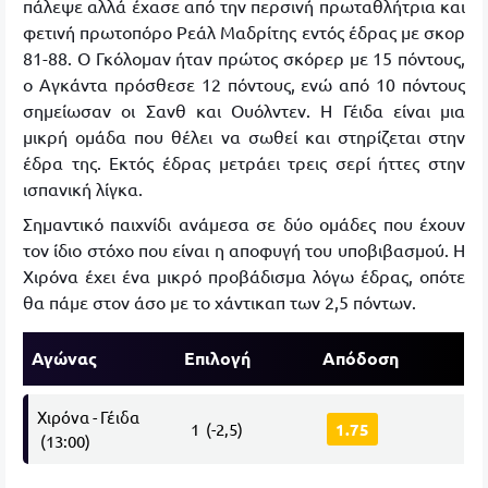
πάλεψε αλλά έχασε από την περσινή πρωταθλήτρια και
φετινή πρωτοπόρο Ρεάλ Μαδρίτης εντός έδρας με σκορ
81-88. Ο Γκόλομαν ήταν πρώτος σκόρερ με 15 πόντους,
ο Αγκάντα πρόσθεσε 12 πόντους, ενώ από 10 πόντους
σημείωσαν οι Σανθ και Ουόλντεν. Η Γέιδα είναι μια
μικρή ομάδα που θέλει να σωθεί και στηρίζεται στην
έδρα της. Εκτός έδρας μετράει τρεις σερί ήττες στην
ισπανική λίγκα.
Σημαντικό παιχνίδι ανάμεσα σε δύο ομάδες που έχουν
τον ίδιο στόχο που είναι η αποφυγή του υποβιβασμού. Η
Χιρόνα έχει ένα μικρό προβάδισμα λόγω έδρας, οπότε
θα πάμε στον άσο με το χάντικαπ των 2,5 πόντων.
Αγώνας
Επιλογή
Απόδοση
Χιρόνα - Γέιδα
1 (-2,5)
1.75
(13:00)