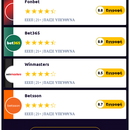
Fonbet
☆☆☆☆☆
★★★★★
8.8
Εγγραφή
ΕΕΕΠ | 21+ | ΠΑΙΞΕ ΥΠΕΥΘΥΝΑ
Bet365
☆☆☆☆☆
★★★★★
8.9
Εγγραφή
ΕΕΕΠ | 21+ | ΠΑΙΞΕ ΥΠΕΥΘΥΝΑ
Winmasters
☆☆☆☆☆
★★★★★
8.5
Εγγραφή
ΕΕΕΠ | 21+ | ΠΑΙΞΕ ΥΠΕΥΘΥΝΑ
Betsson
☆☆☆☆☆
★★★★★
8.7
Εγγραφή
ΕΕΕΠ | 21+ | ΠΑΙΞΕ ΥΠΕΥΘΥΝΑ