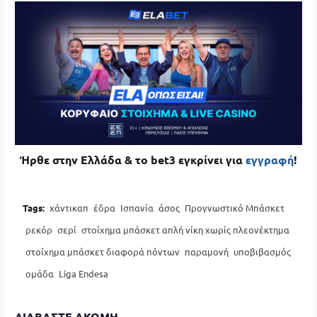
Ήρθε στην Ελλάδα & το bet3 εγκρίνει για
εγγραφή
!
Tags:
χάντικαπ
έδρα
Ισπανία
άσος
Προγνωστικό Μπάσκετ
ρεκόρ
σερί
στοίχημα μπάσκετ απλή νίκη χωρίς πλεονέκτημα
στοίχημα μπάσκετ διαφορά πόντων
παραμονή
υποβιβασμός
ομάδα
Liga Endesa
ΔΙΑΒΑΣΤΕ ΑΚΟΜΗ