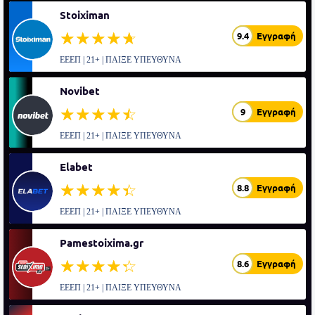
Stoiximan
☆☆☆☆☆
★★★★★
9.4
Εγγραφή
ΕΕΕΠ | 21+ | ΠΑΙΞΕ ΥΠΕΥΘΥΝΑ
Novibet
☆☆☆☆☆
★★★★★
9
Εγγραφή
ΕΕΕΠ | 21+ | ΠΑΙΞΕ ΥΠΕΥΘΥΝΑ
Elabet
☆☆☆☆☆
★★★★★
8.8
Εγγραφή
ΕΕΕΠ | 21+ | ΠΑΙΞΕ ΥΠΕΥΘΥΝΑ
Pamestoixima.gr
☆☆☆☆☆
★★★★★
8.6
Εγγραφή
ΕΕΕΠ | 21+ | ΠΑΙΞΕ ΥΠΕΥΘΥΝΑ