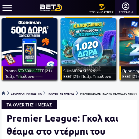
ΣΤΟΙΧΗΜΑΤΙΚΕΣ
ΕΓΓΡΑΦΗ
Promo STX500✅ ΕΕΕΠ|21+
SUMMERAKI2026✅
Προσφορ
Παίξε Υπεύθυνα
ΕΕΕΠ|21+ Παίξε Υπεύθυνα
ΕΕΕΠ|21+
ΣΤΟΙΧΗΜΑ ΠΡΟΓΝΩΣΤΙΚΑ
ΤΑ OVER ΤΗΣ ΗΜΕΡΑΣ
PREMIER LEAGUE: ΓΚΟΛ ΚΑΙ ΘΕΑΜΑ ΣΤΟ ΝΤΕΡΜΠΙ
ΤΑ OVER ΤΗΣ ΗΜΕΡΑΣ
Premier League: Γκολ και
θέαμα στο ντέρμπι του