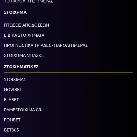
ΤΟ ΠΑΡΟΛΙ ΤΗΣ ΗΜΕΡΑΣ
ΣΤΟΙΧΗΜΑ
ΠΤΩΣΕΙΣ ΑΠΟΔΟΣΕΩΝ
ΕΙΔΙΚΑ ΣΤΟΙΧΗΜΑΤΑ
ΠΡΟΓΝΩΣΤΙΚΑ ΤΡΙΑΔΕΣ - ΠΑΡΟΛΙ ΗΜΕΡΑΣ
ΣΤΟΙΧΗΜΑ ΜΠΑΣΚΕΤ
ΣΤΟΙΧΗΜΑΤΙΚΕΣ
STOIXIMAN
NOVIBET
ELABET
PAMESTOIXIMA.GR
FONBET
BET365