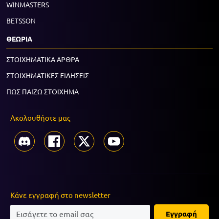
WINMASTERS
BETSSON
ΘΕΩΡΙΑ
ΣΤΟΙΧΗΜΑΤΙΚΑ ΑΡΘΡΑ
ΣΤΟΙΧΗΜΑΤΙΚΕΣ ΕΙΔΗΣΕΙΣ
ΠΩΣ ΠΑΙΖΩ ΣΤΟΙΧΗΜΑ
Ακολουθήστε μας
Κάνε εγγραφή στο newsletter
Εγγραφή