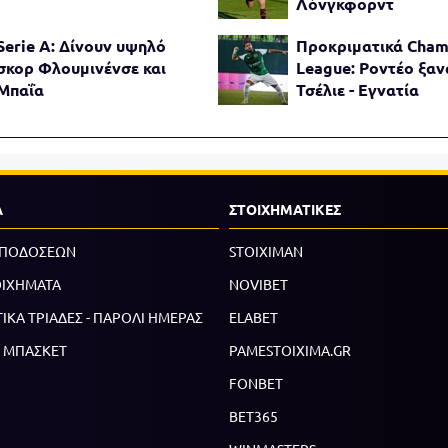
Λόνγκφορντ
Serie A: Δίνουν υψηλό
Προκριματικά Cham
σκορ Φλουμινένσε και
League: Ροντέο ξαν
Μπαΐα
Τσέλιε - Εγνατία
Α
ΣΤΟΙΧΗΜΑΤΙΚΕΣ
ΑΠΟΔΟΣΕΩΝ
STOIXIMAN
ΟΙΧΗΜΑΤΑ
NOVIBET
ΚΑ ΤΡΙΑΔΕΣ - ΠΑΡΟΛΙ ΗΜΕΡΑΣ
ELABET
 ΜΠΑΣΚΕΤ
PAMESTOIXIMA.GR
FONBET
BET365