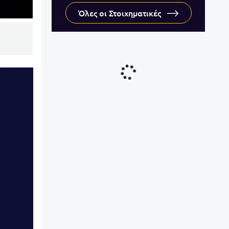
Όλες οι Στοιχηματικές