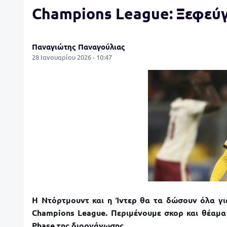
Champions League: Ξεφεύγ
Παναγιώτης Παναγούλιας
28 Ιανουαρίου 2026 - 10:47
Η Ντόρτμουντ και η Ίντερ θα τα δώσουν όλα για
Champions League. Περιμένουμε σκορ και θέαμα 
Phase της διοργάνωσης.