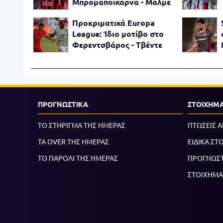
Μπρομαποϊκάρνα - Μάλμε
Προκριματικά Europa
League: Ίδιο μοτίβο στο
Φερεντσβάρος - Τβέντε
ΠΡΟΓΝΩΣΤΙΚΑ
ΣΤΟΙΧΗΜ
ΤΟ ΣΤΗΡΙΓΜΑ ΤΗΣ ΗΜΕΡΑΣ
ΠΤΩΣΕΙΣ 
ΤΑ OVER ΤΗΣ ΗΜΕΡΑΣ
ΕΙΔΙΚΑ ΣΤ
ΤΟ ΠΑΡΟΛΙ ΤΗΣ ΗΜΕΡΑΣ
ΠΡΟΓΝΩΣΤΙ
ΣΤΟΙΧΗΜΑ