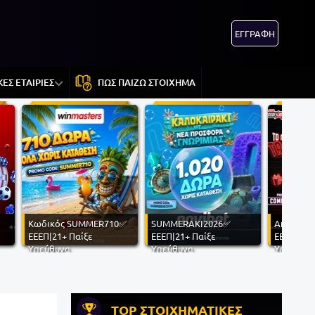
ΕΓΓΡΑΦΗ
ΕΣ ΕΤΑΙΡΙΕΣ
ΠΩΣ ΠΑΙΖΩ ΣΤΟΙΧΗΜΑ
Κωδικός SUMMER710✅
SUMMERAKI2026✅
Αποκλεισ
ΕΕΕΠ|21+ Παίξε
ΕΕΕΠ|21+ Παίξε
ΕΕΕΠ|21+
Υπεύθυνα
Υπεύθυνα
Υπεύθυν
TOP ΣΤΟΙΧΗΜΑΤΙΚΕΣ