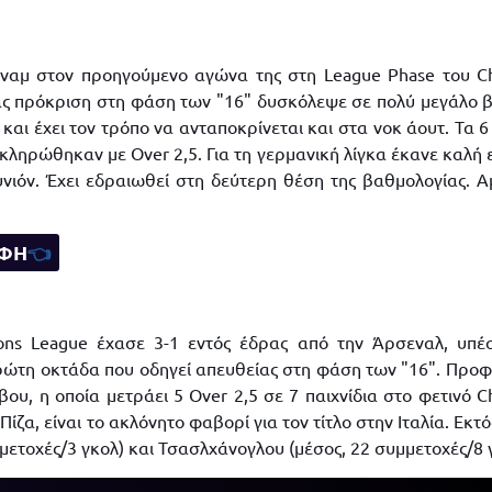
εναμ στον προηγούμενο αγώνα της στη League Phase του C
ας πρόκριση στη φάση των "16" δυσκόλεψε σε πολύ μεγάλο 
αι έχει τον τρόπο να ανταποκρίνεται και στα νοκ άουτ. Τα 6
κληρώθηκαν με Over 2,5. Για τη γερμανική λίγκα έκανε καλή
υνιόν. Έχει εδραιωθεί στη δεύτερη θέση της βαθμολογίας. 
ΑΦΗ
👈
ons League έχασε 3-1 εντός έδρας από την Άρσεναλ, υπέσ
ρώτη οκτάδα που οδηγεί απευθείας στη φάση των "16". Προ
βου, η οποία μετράει 5 Over 2,5 σε 7 παιχνίδια στο φετινό 
ίζα, είναι το ακλόνητο φαβορί για τον τίτλο στην Ιταλία. Εκτ
μετοχές/3 γκολ) και Τσασλχάνογλου (μέσος, 22 συμμετοχές/8 