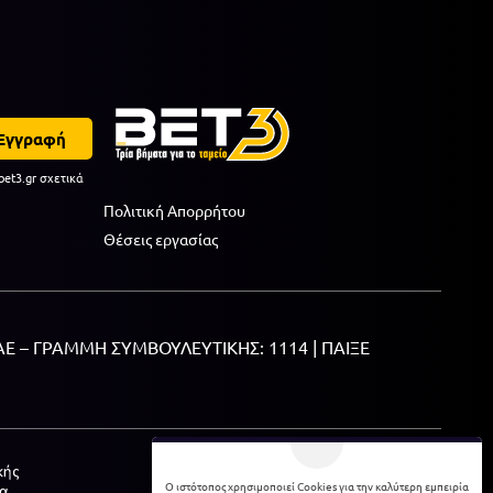
Εγγραφή
et3.gr σχετικά
Πολιτική Απορρήτου
Θέσεις εργασίας
Ε – ΓΡΑΜΜΗ ΣΥΜΒΟΥΛΕΥΤΙΚΗΣ: 1114 |
ΠΑΙΞΕ
Ο ιστότοπος χρησιμοποιεί Cookies για την καλύτερη εμπειρία